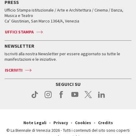
PRESS
Mostre Virtuali
FAQ
Edizioni passate
Accrediti
Workshop di critica teatrale
Ufficio Stampa istituzionale / Arte e Architettura / Cinema / Danza,
Fondi e Collezioni
Servizi al pubblico
Servizi al pubblico
Orari e sedi
Leone d’oro alla carriera
Musica e Teatro
Biennale College ASAC
Come raggiungerci
Orari e sedi
Come raggiungerci
Ca’ Giustinian, San Marco 1364/A, Venezia
Biglietti
Leone d’argento
Biennale Channel
Contatti
Biglietti
Contatti
Accrediti
Edizioni passate
UFFICI STAMPA
ASAC DATI
Press
Accrediti
Press
Servizi al pubblico
Storia
FAQ
NEWSLETTER
Come raggiungerci
Orari e sedi
Servizi al pubblico
Iscriviti alla nostra Newsletter per essere aggiornato su tutte le
Contatti
Biglietti
Orari e sedi
Come raggiungerci
manifestazioni e le iniziative.
Press
Servizi al pubblico
News
Contatti
ISCRIVITI
Come raggiungerci
Servizi al pubblico
Press
Contatti
Come raggiungerci
SEGUICI SU
Press
Contatti
Press
Note Legali
Privacy
Cookies
Credits
© La Biennale di Venezia 2026 - Tutti i contenuti del sito sono coperti