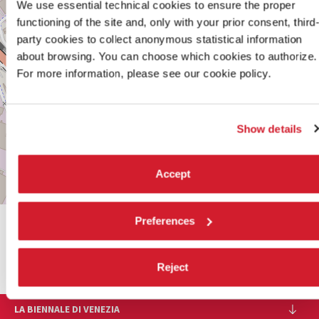
We use essential technical cookies to ensure the proper
MESTRE
functioning of the site and, only with your prior consent, third
TEL.
041
party cookies to collect anonymous statistical information
2744252‬
about browsing. You can choose which cookies to authorize.
For more information, please see our cookie policy.
SCOPRI LA SEDE
Vedi
su
Show details
Google
Maps
Accept
Leaflet
| ©
OpenStreetMap
contributors
Preferences
CONDIVIDI SU
Reject
LA BIENNALE DI VENEZIA