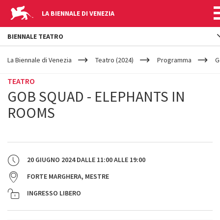
LA BIENNALE DI VENEZIA
BIENNALE TEATRO
YOUR
Salta al contenuto principale
ARE
La Biennale di Venezia
Teatro (2024)
Programma
G
HERE
TEATRO
GOB SQUAD - ELEPHANTS IN
ROOMS
20 GIUGNO 2024
DALLE
11:00
ALLE
19:00
FORTE MARGHERA, MESTRE
INGRESSO LIBERO