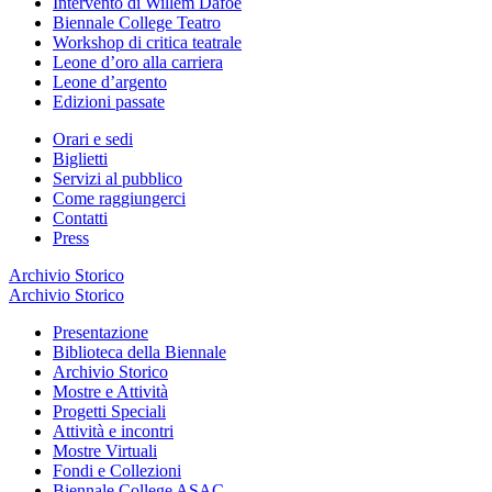
Intervento di Willem Dafoe
Biennale College Teatro
Workshop di critica teatrale
Leone d’oro alla carriera
Leone d’argento
Edizioni passate
Orari e sedi
Biglietti
Servizi al pubblico
Come raggiungerci
Contatti
Press
Archivio Storico
Archivio Storico
Presentazione
Biblioteca della Biennale
Archivio Storico
Mostre e Attività
Progetti Speciali
Attività e incontri
Mostre Virtuali
Fondi e Collezioni
Biennale College ASAC