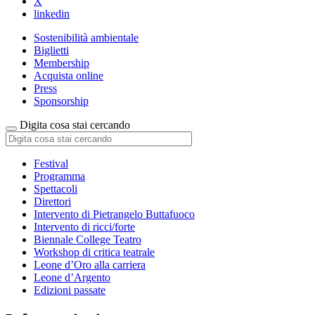
X
linkedin
Sostenibilità ambientale
Biglietti
Membership
Acquista online
Press
Sponsorship
Digita cosa stai cercando
Festival
Programma
Spettacoli
Direttori
Intervento di Pietrangelo Buttafuoco
Intervento di ricci/forte
Biennale College Teatro
Workshop di critica teatrale
Leone d’Oro alla carriera
Leone d’Argento
Edizioni passate