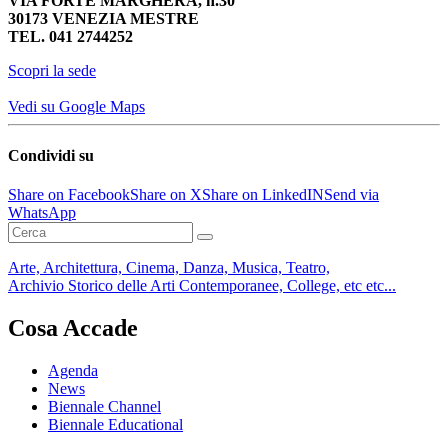
VIA FORTE MARGHERA, n.30
30173 VENEZIA MESTRE
TEL. 041 2744252‬
Scopri la sede
Vedi su Google Maps
Condividi su
Share on Facebook
Share on X
Share on LinkedIN
Send via
WhatsApp
Arte, Architettura, Cinema, Danza, Musica, Teatro,
Archivio Storico delle Arti Contemporanee, College, etc etc...
Cosa Accade
Agenda
News
Biennale Channel
Biennale Educational