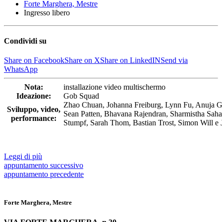
Forte Marghera, Mestre
Ingresso libero
Condividi su
Share on Facebook
Share on X
Share on LinkedIN
Send via
WhatsApp
Nota:
installazione video multischermo
Ideazione:
Gob Squad
Zhao Chuan, Johanna Freiburg, Lynn Fu, Anuja Gh
Sviluppo, video,
Sean Patten, Bhavana Rajendran, Sharmistha Saha,
performance:
Stumpf, Sarah Thom, Bastian Trost, Simon Will e 
Leggi di più
appuntamento
successivo
appuntamento
precedente
Forte Marghera, Mestre