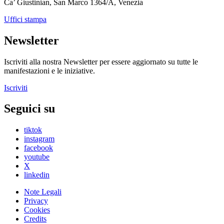
Ca’ Giustinian, San Marco 1364/A, Venezia
Uffici stampa
Newsletter
Iscriviti alla nostra Newsletter per essere aggiornato su tutte le
manifestazioni e le iniziative.
Iscriviti
Seguici su
tiktok
instagram
facebook
youtube
X
linkedin
Note Legali
Privacy
Cookies
Credits