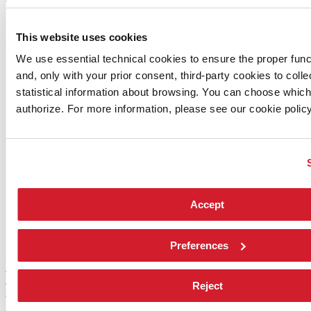
Festival
Programma
This website uses cookies
Spettacoli
Incontri - Film - Libri - Workshop
We use essential technical cookies to ensure the proper funct
Direttore
and, only with your prior consent, third-party cookies to col
Intervento di Pietrangelo Buttafuoco
statistical information about browsing. You can choose which
Intervento di Wayne McGregor
Biennale College Danza
authorize. For more information, please see our cookie policy
Leone d’oro alla carriera
Leone d’argento
Edizioni passate
Orari e sedi
Biglietti
Accrediti
Accept
Servizi al pubblico
Come raggiungerci
Contatti
Press
Preferences
Musica 2026
Musica
Reject
2026