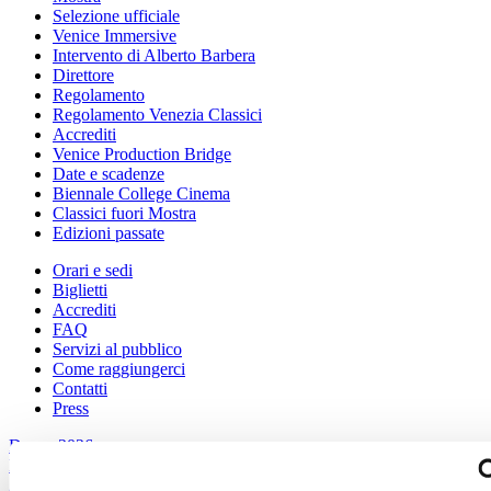
Selezione ufficiale
Venice Immersive
Intervento di Alberto Barbera
Direttore
Regolamento
Regolamento Venezia Classici
Accrediti
Venice Production Bridge
Date e scadenze
Biennale College Cinema
Classici fuori Mostra
Edizioni passate
Orari e sedi
Biglietti
Accrediti
FAQ
Servizi al pubblico
Come raggiungerci
Contatti
Press
Danza 2026
Danza
2026