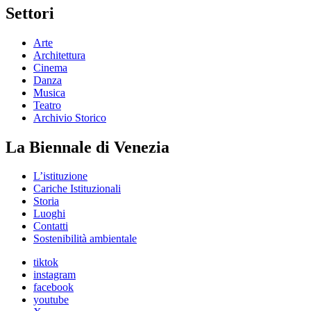
Settori
Arte
Architettura
Cinema
Danza
Musica
Teatro
Archivio Storico
La Biennale di Venezia
L’istituzione
Cariche Istituzionali
Storia
Luoghi
Contatti
Sostenibilità ambientale
tiktok
instagram
facebook
youtube