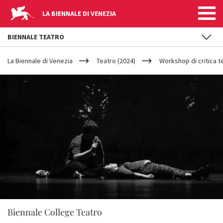
LA BIENNALE DI VENEZIA
BIENNALE TEATRO
YOUR
Salta al contenuto principale
ARE
La Biennale di Venezia
Teatro (2024)
Workshop di critica t
HERE
Biennale College Teatro