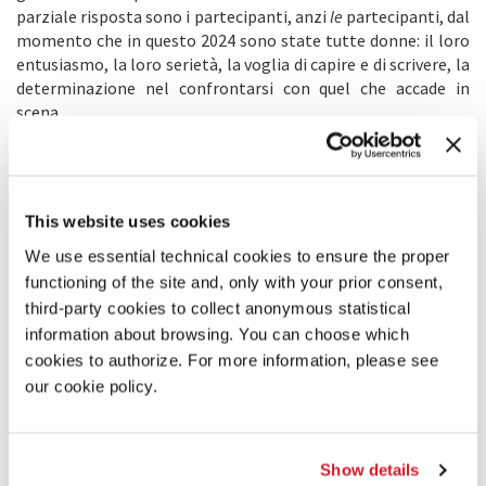
parziale risposta sono i partecipanti, anzi
le
partecipanti, dal
momento che in questo 2024 sono state tutte donne: il loro
entusiasmo, la loro serietà, la voglia di capire e di scrivere, la
determinazione nel confrontarsi con quel che accade in
scena.
A guardare indietro, poi, dopo tutti questi anni in cui abbiamo
avuto il privilegio di condurre il laboratorio, ci rendiamo
conto che tanti dei nuovi critici (ormai firme riconosciute)
sono passati da questa Venezia-College, aprendosi a un
This website uses cookies
giornalismo nuovo e antico. È un paradosso, in questi tempi
di pensiero semplificato e di crisi dell’editoria. Allora, ecco
We use essential technical cookies to ensure the proper
che torna il messaggio di Back To Back. Fare critica significa,
functioning of the site and, only with your prior consent,
ora e sempre, combattere ogni censura, ogni giudizio
third-party cookies to collect anonymous statistical
grossolano e precipitoso, non accettare la superficialità dei
information about browsing. You can choose which
cliché, portare mondi diversi a incontrarsi. Ci riusciremo? A
cookies to authorize. For more information, please see
Geelong, Australia, un gruppo straordinario di attori e attrici
our cookie policy.
c’è riuscito.
Andrea Porcheddu
Show details