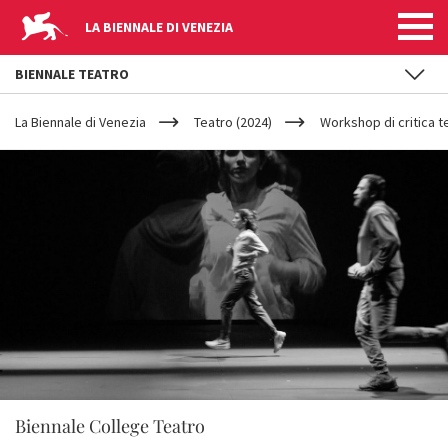
LA BIENNALE DI VENEZIA
BIENNALE TEATRO
YOUR
Salta al contenuto principale
ARE
La Biennale di Venezia
Teatro (2024)
Workshop di critica t
HERE
Biennale College Teatro