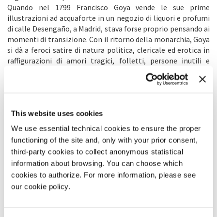
Quando nel 1799 Francisco Goya vende le sue prime
illustrazioni ad acquaforte in un negozio di liquori e profumi
di calle Desengaño, a Madrid, stava forse proprio pensando ai
momenti di transizione. Con il ritorno della monarchia, Goya
si dà a feroci satire di natura politica, clericale ed erotica in
raffigurazioni di amori tragici, folletti, persone inutili e
sterili galanterie. Lo fa rappresentandoli su lastre di rame da
corrodere.
Intanto, personaggi stravaganti tagliati a metà, alti due
metri, rifugiati politici, innamorati folli, tavoli con gambe
inguainate in collant e tacchi a spillo, a partire dalla
This website uses cookies
Biennale, affollano Venezia e si colorano di bianco e di nero.
We use essential technical cookies to ensure the proper
Vengono da tutto il mondo o forse solo da calle Desengaño,
functioning of the site and, only with your prior consent,
aspettando d’essere incisi e, nel mentre, godendosi la libertà
third-party cookies to collect anonymous statistical
d’imprimersi
dietro
agli occhi attenti di chi guarda.
information about browsing. You can choose which
cookies to authorize. For more information, please see
Clara Fedi
our cookie policy.