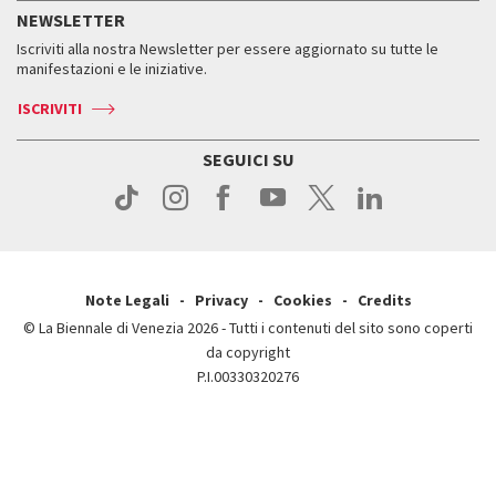
Storia
FAQ
NEWSLETTER
Come raggiungerci
Orari e sedi
Servizi al pubblico
Iscriviti alla nostra Newsletter per essere aggiornato su tutte le
Contatti
Biglietti
Orari e sedi
Come raggiungerci
manifestazioni e le iniziative.
Press
Servizi al pubblico
News
Contatti
ISCRIVITI
Come raggiungerci
Servizi al pubblico
Press
Contatti
Come raggiungerci
SEGUICI SU
Press
Contatti
Press
Note Legali
Privacy
Cookies
Credits
© La Biennale di Venezia 2026 - Tutti i contenuti del sito sono coperti
da copyright
P.I.00330320276