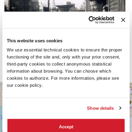
This website uses cookies
We use essential technical cookies to ensure the proper
functioning of the site and, only with your prior consent,
third-party cookies to collect anonymous statistical
information about browsing. You can choose which
cookies to authorize. For more information, please see
our cookie policy.
CINEMA
+
ROSSINI
−
Salizada
de
Show details
la
Chiesa
o
del
Accept
Teatro