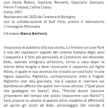
con Giulia Rubini, Gastone Renzelli, Giancarlo Damiani,
Pierre Trabaud, Calina Classy
Italia, 1957
Restaurato nel 2025 da Cineteca di Bologna
con la collaborazione di Surf Film, presso il laboratorio
L’Immagine Ritrovata
Introduce
Marco Bertozzi
Insuccesso di pubblico alla sua uscita,
La finestra sul Luna Park
è uno dei capolavori segreti del cinema italiano degli anni
Cinquanta e il film più personale di Comencini nel decennio.
Aldo, operaio emigrato all’estero, torna a casa dopo la
morte della moglie e deve ricostruire il rapporto col figlio
Mario, il quale in sua assenza ha trovato un sostituto in una
figura opposta, Righetto, sottoproletario mite e fragile.
Righetto vive alla giornata, ma è capace di riversare sul
bambino un affetto che questi non trova altrove. (“Quel poco
che guadagno mi basta”, dice, “Perché dovrei lavorare
privandomi del tempo che posso trascorrere con Mario?”).
Sarà proprio la visione di questo altro modello di affettività
ad aprire gli occhi ad Aldo, personaggio che ricorda il