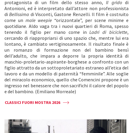
protagonista di un film dello stesso anno,
Il grido
di
Antonioni, ed è interpretato dall’attore non professionista
di
Bellissima
di Visconti, Gastone Renzelli. Il film è costruito
come un
male weepie
“orizzontale”, per scene minime e
quotidiane. Aldo vaga tra i nuovi quartieri di Roma, spesso
tenendo il figlio per mano come in
Ladri di biciclette
,
cercando di riappropriarsi di uno spazio che, mentre lui era
lontano, è cambiato vertiginosamente. Il risultato finale è
un romanzo di formazione non del bambino bensì
dell’adulto, che impara a deporre la propria identità di
maschio-proletario-aspirante-borghese a confronto con un
figlio attratto da un sottoproletariato estraneo all’etica del
lavoro e da un modello di paternità “femminile”. Alle soglie
del miracolo economico, quello che Comencini propone è un
ingresso nel benessere che non sacrifichi il calore del popolo
e del bambino. (Emiliano Morreale)
CLASSICI FUORI MOSTRA 2026