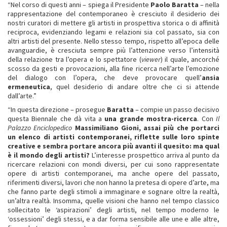
“Nel corso di questi anni – spiega il Presidente
Paolo Baratta
– nella
rappresentazione del contemporaneo è cresciuto il desiderio dei
nostri curatori di mettere gli artisti in prospettiva storica o di affinità
reciproca, evidenziando legami e relazioni sia col passato, sia con
altri artisti del presente. Nello stesso tempo, rispetto all’epoca delle
avanguardie, è cresciuta sempre più l’attenzione verso l’intensità
della relazione tra l’opera e lo spettatore (
viewer
) il quale, ancorché
scosso da gesti e provocazioni, alla fine ricerca nell’arte l’emozione
del dialogo con l’opera, che deve provocare quell’
ansia
ermeneutica
, quel desiderio di andare oltre che ci si attende
dall’arte.”
“In questa direzione – prosegue
Baratta
– compie un passo decisivo
questa Biennale che dà vita a
una grande mostra-ricerca
. Con
Il
Palazzo Enciclopedico
Massimiliano Gioni, assai più che portarci
un elenco di artisti contemporanei, riflette sulle loro spinte
creative e sembra portare ancora più avanti il quesito: ma qual
è il mondo degli artisti?
L’interesse prospettico arriva al punto da
ricercare relazioni con mondi diversi, per cui sono rappresentate
opere di artisti contemporanei, ma anche opere del passato,
riferimenti diversi, lavori che non hanno la pretesa di opere d’arte, ma
che fanno parte degli stimoli a immaginare e sognare oltre la realtà,
un’altra realtà. Insomma, quelle visioni che hanno nel tempo classico
sollecitato le ‘aspirazioni’ degli artisti, nel tempo moderno le
‘ossessioni’ degli stessi, e a dar forma sensibile alle une e alle altre,