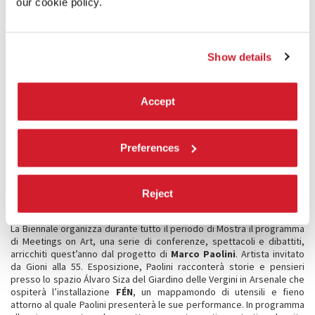
our cookie policy.
BIENNALE SESSIONS
Si rinnova per il quarto anno consecutivo, e dopo lo straordinario
successo degli anni precedenti, il progetto Biennale Sessions che la
Show details
Biennale dedica alle istituzioni operanti nella ricerca e nella
formazione nel campo delle arti o nei campi affini, Università e
Accademie di Belle Arti. L'obiettivo è quello di offrire una facilitazione
Accept
a visite di tre giorni da loro organizzate per gruppi di almeno 50 tra
studenti e docenti, con vitto a prezzo di favore, la possibilità di
organizzare seminari in luoghi di mostra offerti gratis, assistenza
all'organizzazione del viaggio e soggiorno. Al progetto hanno finora
Preferences
aderito
18
Università internazionali
, di cui 5 italiane e 13 straniere,
altre 12 sono in via di formalizzazione.
Reject
MEETINGS ON ART
La Biennale organizza durante tutto il periodo di Mostra il programma
di Meetings on Art, una serie di conferenze, spettacoli e dibattiti,
arricchiti quest’anno dal progetto di
Marco Paolini
. Artista invitato
da Gioni alla 55. Esposizione, Paolini racconterà storie e pensieri
presso lo spazio Álvaro Siza del Giardino delle Vergini in Arsenale che
ospiterà l’installazione
FÉN
, un mappamondo di utensili e fieno
attorno al quale Paolini presenterà le sue performance. In programma