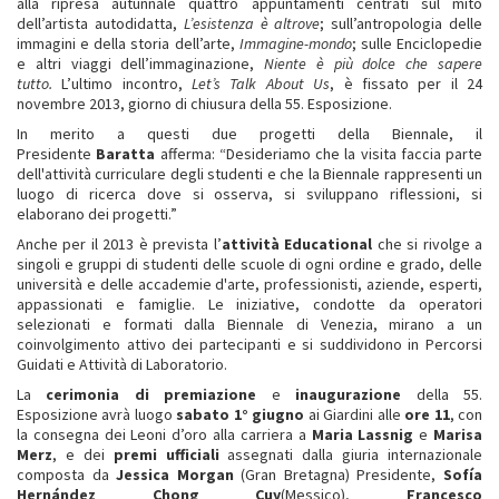
alla ripresa autunnale quattro appuntamenti centrati sul mito
dell’artista autodidatta,
L’esistenza è altrove
; sull’antropologia delle
immagini e della storia dell’arte,
Immagine-mondo
; sulle Enciclopedie
e altri viaggi dell’immaginazione,
Niente è più dolce che sapere
tutto.
L’ultimo incontro,
Let’s Talk About Us
, è fissato per il 24
novembre 2013, giorno di chiusura della 55. Esposizione.
In merito a questi due progetti della Biennale, il
Presidente
Baratta
afferma: “Desideriamo che la visita faccia parte
dell'attività curriculare degli studenti e che la Biennale rappresenti un
luogo di ricerca dove si osserva, si sviluppano riflessioni, si
elaborano dei progetti.”
Anche per il 2013 è prevista l’
attività Educational
che si rivolge a
singoli e gruppi di studenti delle scuole di ogni ordine e grado, delle
università e delle accademie d'arte, professionisti, aziende, esperti,
appassionati e famiglie. Le iniziative, condotte da operatori
selezionati e formati dalla Biennale di Venezia, mirano a un
coinvolgimento attivo dei partecipanti e si suddividono in Percorsi
Guidati e Attività di Laboratorio.
La
cerimonia di premiazione
e
inaugurazione
della 55.
Esposizione avrà luogo
sabato 1° giugno
ai Giardini alle
ore 11
, con
la consegna dei Leoni d’oro alla carriera a
Maria Lassnig
e
Marisa
Merz
, e dei
premi ufficiali
assegnati dalla giuria internazionale
composta da
Jessica Morgan
(Gran Bretagna) Presidente,
Sofía
Hernández Chong Cuy
(Messico),
Francesco