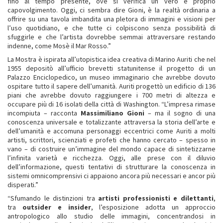
fino al tempo presente, ove si verifica un vero e proprio
capovolgimento. Oggi, ci sembra dire Gioni, è la realtà ordinaria a
offrire su una tavola imbandita una pletora di immagini e visioni per
l’uso quotidiano, e che tutte ci colpiscono senza possibilità di
sfuggirle e che l’artista dovrebbe semmai attraversare restando
indenne, come Mosè il Mar Rosso.”
La Mostra è ispirata all’utopistica idea creativa di Marino Auriti che nel
1955 depositò all’ufficio brevetti statunitense il progetto di un
Palazzo Enciclopedico, un museo immaginario che avrebbe dovuto
ospitare tutto il sapere dell’umanità. Auriti progettò un edificio di 136
piani che avrebbe dovuto raggiungere i 700 metri di altezza e
occupare più di 16 isolati della città di Washington. “L’impresa rimase
incompiuta – racconta
Massimiliano Gioni
– ma il sogno di una
conoscenza universale e totalizzante attraversa la storia dell’arte e
dell’umanità e accomuna personaggi eccentrici come Auriti a molti
artisti, scrittori, scienziati e profeti che hanno cercato – spesso in
vano – di costruire un’immagine del mondo capace di sintetizzarne
l’infinita varietà e ricchezza. Oggi, alle prese con il diluvio
dell’informazione, questi tentativi di strutturare la conoscenza in
sistemi omnicomprensivi ci appaiono ancora più necessari e ancor più
disperati.”
“Sfumando le distinzioni tra
artisti professionisti e dilettanti
,
tra
outsider e insider
, l’esposizione adotta un approccio
antropologico allo studio delle immagini, concentrandosi in