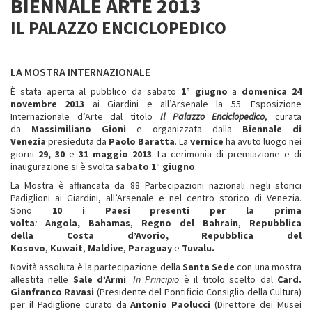
BIENNALE ARTE 2013
IL PALAZZO ENCICLOPEDICO
LA MOSTRA INTERNAZIONALE
È stata aperta al pubblico da sabato
1° giugno
a
domenica 24
novembre 2013
ai Giardini e all’Arsenale la 55. Esposizione
Internazionale d’Arte dal titolo
Il Palazzo Enciclopedico
, curata
da
Massimiliano Gioni
e organizzata dalla
Biennale di
Venezia
presieduta da
Paolo Baratta
. La
vernice
ha avuto luogo nei
giorni
29, 30
e
31 maggio 2013
. La cerimonia di premiazione e di
inaugurazione si è svolta
sabato 1°
giugno
.
La Mostra è affiancata da 88 Partecipazioni nazionali negli storici
Padiglioni ai Giardini, all’Arsenale e nel centro storico di Venezia.
Sono
10 i Paesi presenti per la prima
volta
:
Angola,
Bahamas
,
Regno del Bahrain
,
Repubblica
della
Costa d’Avorio, Repubblica del
Kosovo
,
Kuwait
,
Maldive
,
Paraguay
e
Tuvalu.
Novità assoluta è la partecipazione della
Santa Sede
con una mostra
allestita nelle
Sale d’Armi
.
In Principio
è il titolo scelto dal
Card.
Gianfranco Ravasi
(Presidente del Pontificio Consiglio della Cultura)
per il Padiglione curato da
Antonio Paolucci
(Direttore dei Musei