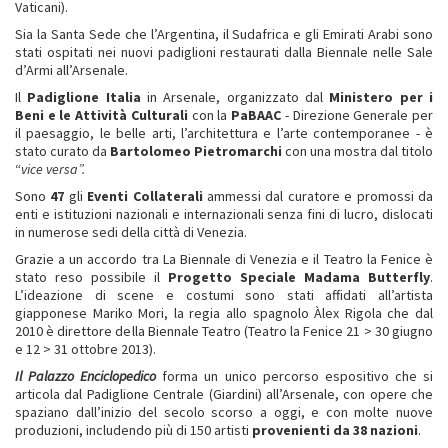
Vaticani).
Sia la Santa Sede che l’Argentina, il Sudafrica e gli Emirati Arabi sono
stati ospitati nei nuovi padiglioni restaurati dalla Biennale nelle Sale
d’Armi all’Arsenale.
Il
Padiglione Italia
in Arsenale, organizzato dal
Ministero per i
Beni e le Attività Culturali
con la
PaBAAC
- Direzione Generale per
il paesaggio, le belle arti, l’architettura e l’arte contemporanee - è
stato curato da
Bartolomeo Pietromarchi
con una mostra dal titolo
“
vice versa”.
Sono
47
gli
Eventi Collaterali
ammessi dal curatore e promossi da
enti e istituzioni nazionali e internazionali senza fini di lucro, dislocati
in numerose sedi della città di Venezia.
Grazie a un accordo tra La Biennale di Venezia e il Teatro la Fenice è
stato reso possibile il
Progetto Speciale Madama Butterfly
.
L’ideazione di scene e costumi sono stati affidati all’artista
giapponese Mariko Mori, la regia allo spagnolo Àlex Rigola che dal
2010 è direttore della Biennale Teatro (Teatro la Fenice 21 > 30 giugno
e 12 > 31 ottobre 2013).
Il Palazzo Enciclopedico
forma un unico percorso espositivo che si
articola dal Padiglione Centrale (Giardini) all’Arsenale, con opere che
spaziano dall’inizio del secolo scorso a oggi, e con molte nuove
produzioni, includendo più di 150 artisti
provenienti da 38 nazioni
.