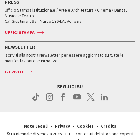
PRESS
Mostre Virtuali
FAQ
Edizioni passate
Accrediti
Workshop di critica teatrale
Ufficio Stampa istituzionale / Arte e Architettura / Cinema / Danza,
Fondi e Collezioni
Servizi al pubblico
Servizi al pubblico
Orari e sedi
Leone d’oro alla carriera
Musica e Teatro
Biennale College ASAC
Come raggiungerci
Orari e sedi
Come raggiungerci
Ca’ Giustinian, San Marco 1364/A, Venezia
Biglietti
Leone d’argento
Biennale Channel
Contatti
Biglietti
Contatti
Accrediti
Edizioni passate
UFFICI STAMPA
ASAC DATI
Press
Accrediti
Press
Servizi al pubblico
Storia
FAQ
NEWSLETTER
Come raggiungerci
Orari e sedi
Servizi al pubblico
Iscriviti alla nostra Newsletter per essere aggiornato su tutte le
Contatti
Biglietti
Orari e sedi
Come raggiungerci
manifestazioni e le iniziative.
Press
Servizi al pubblico
News
Contatti
ISCRIVITI
Come raggiungerci
Servizi al pubblico
Press
Contatti
Come raggiungerci
SEGUICI SU
Press
Contatti
Press
Note Legali
Privacy
Cookies
Credits
© La Biennale di Venezia 2026 - Tutti i contenuti del sito sono coperti