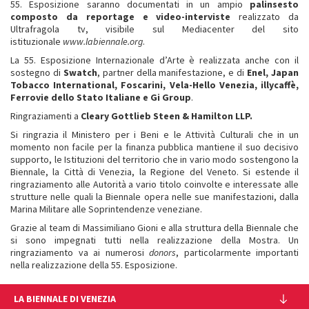
55. Esposizione saranno documentati in un ampio
palinsesto
composto da reportage e video-interviste
realizzato da
Ultrafragola tv, visibile sul Mediacenter del sito
istituzionale
www.labiennale.org
.
La 55. Esposizione Internazionale d’Arte è realizzata anche con il
sostegno di
Swatch
, partner della manifestazione, e di
Enel, Japan
Tobacco International, Foscarini, Vela-Hello Venezia, illycaffè,
Ferrovie dello Stato Italiane e Gi Group
.
Ringraziamenti a
Cleary Gottlieb Steen & Hamilton LLP.
Si ringrazia il Ministero per i Beni e le Attività Culturali che in un
momento non facile per la finanza pubblica mantiene il suo decisivo
supporto, le Istituzioni del territorio che in vario modo sostengono la
Biennale, la Città di Venezia, la Regione del Veneto. Si estende il
ringraziamento alle Autorità a vario titolo coinvolte e interessate alle
strutture nelle quali la Biennale opera nelle sue manifestazioni, dalla
Marina Militare alle Soprintendenze veneziane.
Grazie al team di Massimiliano Gioni e alla struttura della Biennale che
si sono impegnati tutti nella realizzazione della Mostra. Un
ringraziamento va ai numerosi
donors
, particolarmente importanti
nella realizzazione della 55. Esposizione.
LA BIENNALE DI VENEZIA