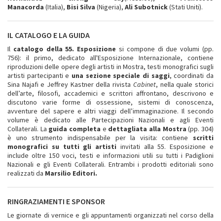
Manacorda
(Italia),
Bisi Silva
(Nigeria),
Ali Subotnick
(Stati Uniti).
IL CATALOGO E LA GUIDA
Il
catalogo della 55. Esposizione
si compone di due volumi (pp.
756): il primo, dedicato all'Esposizione Internazionale, contiene
riproduzioni delle opere degli artisti in Mostra, testi monografici sugli
artisti partecipanti e
una sezione speciale di saggi
, coordinati da
Sina Najafi e Jeffrey Kastner della rivista
Cabinet
, nella quale storici
dell’arte, filosofi, accademici e scrittori affrontano, descrivono e
discutono varie forme di ossessione, sistemi di conoscenza,
avventure del sapere e altri viaggi dell’immaginazione. Il secondo
volume è dedicato alle Partecipazioni Nazionali e agli Eventi
Collaterali. La
guida completa
e
dettagliata alla Mostra
(pp. 304)
è uno strumento indispensabile per la visita: contiene
scritti
monografici su tutti gli artisti
invitati alla 55. Esposizione e
include oltre 150 voci, testi e informazioni utili su tutti i Padiglioni
Nazionali e gli Eventi Collaterali. Entrambi i prodotti editoriali sono
realizzati da
Marsilio Editori.
RINGRAZIAMENTI E SPONSOR
Le giornate di vernice e gli appuntamenti organizzati nel corso della