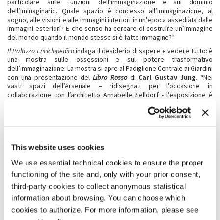
particolare sulle funzioni dell’immaginazione e sul dominio
dell’immaginario. Quale spazio è concesso all’immaginazione, al
sogno, alle visioni e alle immagini interiori in un’epoca assediata dalle
immagini esteriori? E che senso ha cercare di costruire un’immagine
del mondo quando il mondo stesso si è fatto immagine?”
Il Palazzo Enciclopedico
indaga il desiderio di sapere e vedere tutto: è
una mostra sulle ossessioni e sul potere trasformativo
dell’immaginazione. La mostra si apre al Padiglione Centrale ai Giardini
con una presentazione del
Libro
Rosso
di
Carl Gustav Jung
. “Nei
vasti spazi dell’Arsenale – ridisegnati per l’occasione in
collaborazione con l’architetto Annabelle Selldorf - l’esposizione è
organizzata secondo una progressione dalle forme naturali a quelle
artificiali, seguendo lo schema tipico
delle
wunderkammer
cinquecentesche e seicentesche.” Dalle
numerose opere ed espressioni figurative in mostra, che includono
film, fotografie, video, bestiari, labirinti, tavole enciclopediche,
This website uses cookies
performance e installazioni, “emerge una costruzione complessa ma
fragile, un’architettura del pensiero tanto fantastica quanto
We use essential technical cookies to ensure the proper
delirante.”
functioning of the site and, only with your prior consent,
“
Il Palazzo Enciclopedico
– conclude
Gioni
– è una mostra in cui si
third-party cookies to collect anonymous statistical
rende manifesta una condizione che condividiamo tutti, e cioè quella
di essere noi stessi
media
, di essere conduttori di immagini, di
information about browsing. You can choose which
essere persino posseduti dalle immagini.”
cookies to authorize. For more information, please see