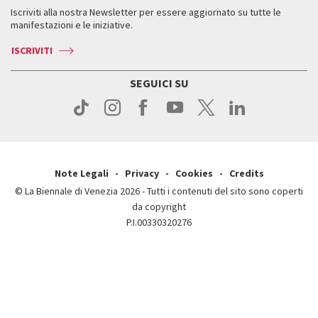
Servizi al pubblico
Iscriviti alla nostra Newsletter per essere aggiornato su tutte le
Contatti
Biglietti
Orari e sedi
Come raggiungerci
manifestazioni e le iniziative.
Press
Servizi al pubblico
News
Contatti
ISCRIVITI
Come raggiungerci
Servizi al pubblico
Press
Contatti
Come raggiungerci
SEGUICI SU
Press
Contatti
Press
Note Legali
Privacy
Cookies
Credits
© La Biennale di Venezia 2026 - Tutti i contenuti del sito sono coperti
da copyright
P.I.00330320276