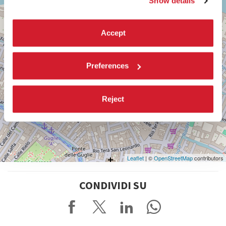
Show details
Accept
Preferences
Reject
Leaflet
| ©
OpenStreetMap
contributors
CONDIVIDI SU