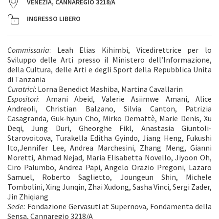
VENEZIA, CANNAREGIO 3218/A
INGRESSO LIBERO
Commissaria
: Leah Elias Kihimbi, Vicedirettrice per lo
Sviluppo delle Arti presso il Ministero dell’Informazione,
della Cultura, delle Arti e degli Sport della Repubblica Unita
di Tanzania
Curatrici
: Lorna Benedict Mashiba, Martina Cavallarin
Espositori
: Amani Abeid, Valerie Asiimwe Amani, Alice
Andreoli, Christian Balzano, Silvia Canton, Patrizia
Casagranda, Guk-hyun Cho, Mirko Demattè, Marie Denis, Xu
Deqi, Jung Duri, Gheorghe Fikl, Anastasia Giuntoli-
Starovoitova, Turakella Editha Gyindo, Jiang Heng, Fukushi
Ito,Jennifer Lee, Andrea Marchesini, Zhang Meng, Gianni
Moretti, Ahmad Nejad, Maria Elisabetta Novello, Jiyoon Oh,
Ciro Palumbo, Andrea Papi, Angelo Orazio Pregoni, Lazaro
Samuel, Roberto Saglietto, Joungeun Shin, Michele
Tombolini, Xing Junqin, Zhai Xudong, Sasha Vinci, Sergi Zader,
Jin Zhiqiang
Sede:
Fondazione Gervasuti at Supernova, Fondamenta della
Sensa, Cannaregio 3218/A