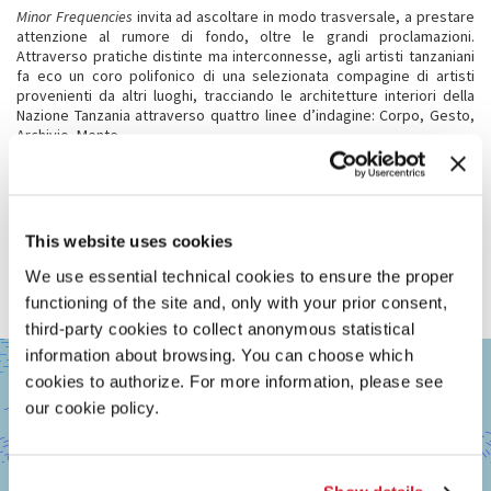
Minor Frequencies
invita ad ascoltare in modo trasversale, a prestare
attenzione al rumore di fondo, oltre le grandi proclamazioni.
Attraverso pratiche distinte ma interconnesse, agli artisti tanzaniani
fa eco un coro polifonico di una selezionata compagine di artisti
provenienti da altri luoghi, tracciando le architetture interiori della
Nazione Tanzania attraverso quattro linee d’indagine: Corpo, Gesto,
Archivio, Mente.
Nello spazio di archeologia industriale, le opere abitano un impianto
scenico intervallato da quinte di tessuti sgargianti che accolgono
installazioni multidisciplinari. La mostra si espande come un terreno di
topografie relazionali dove si può coltivare la curiosità, smarrirsi,
This website uses cookies
amplificare le domande e aprirsi al desiderio di comprendere meglio
quali frequenze minori – anche quelle solo sognate dell’arte –
We use essential technical cookies to ensure the proper
emergono dalla nostra Nazione. E il padiglione diventa più che una
mostra: un’atmosfera, uno spazio che ascolta a sua volta.
functioning of the site and, only with your prior consent,
third-party cookies to collect anonymous statistical
VENEZIA,
information about browsing. You can choose which
+
CANNAREGIO
cookies to authorize. For more information, please see
3218/A
−
our cookie policy.
Vedi
su
Google
Maps