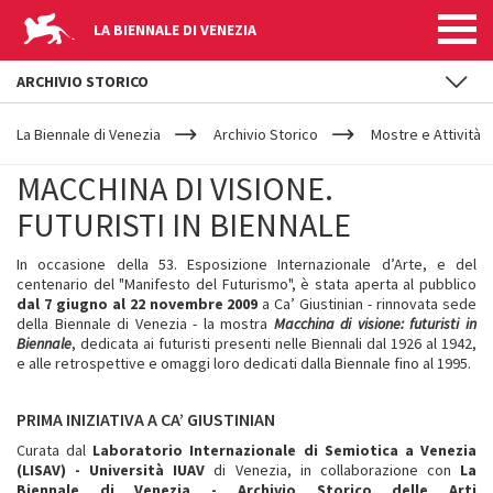
LA BIENNALE DI VENEZIA
ARCHIVIO STORICO
YOUR
Salta al contenuto principale
ARE
La Biennale di Venezia
Archivio Storico
Mostre e Attività
HERE
MACCHINA DI VISIONE.
FUTURISTI IN BIENNALE
In occasione della 53. Esposizione Internazionale d’Arte, e del
centenario del "Manifesto del Futurismo", è stata aperta al pubblico
dal 7 giugno al 22 novembre 2009
a Ca’ Giustinian - rinnovata sede
della Biennale di Venezia - la mostra
Macchina di visione: futuristi in
Biennale
, dedicata ai futuristi presenti nelle Biennali dal 1926 al 1942,
e alle retrospettive e omaggi loro dedicati dalla Biennale fino al 1995.
PRIMA INIZIATIVA A CA’ GIUSTINIAN
Curata dal
Laboratorio Internazionale di Semiotica a Venezia
(LISAV) - Università IUAV
di Venezia, in collaborazione con
La
Biennale di Venezia - Archivio Storico delle Arti