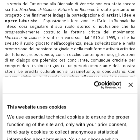
La storia del Futurismo alla Biennale di Venezia non era stata ancora
scritta.
Macchina di Visione. Futuristi in Biennale
è stato pertanto un
progetto che finalmente indaga la partecipazione di
artisti, idee e
opere futuriste
all'Esposizione Internazionale d'Arte. La Biennale ha
inteso così segnalare il suo ruolo storico di istituzione che ha
progressivamente costruito la fortuna critica del movimento.
Macchina di visione
è stato un excursus dal 1910 al 1995, e che ha
svelato il ruolo giocato nell’accoglienza, nella sollecitazione e nella
promozione del pensiero originale e della multiforme attività artistica
dei futuristi, ricostruendo, con un occhio contemporaneo, gli estremi
di un dialogo ora polemico ora conciliante, comunque cruciale per
comprendere i valori e i gusti di un periodo importante della nostra
storia. Le eredità culturali non si trasmettono, si conquistano. Con
questa iniziativa, la Biennale ha voluto affermare che la ricerca sul
primo gruppo italiano di avanguardia non si è esaurita, e trasmettere
un lascito leggibile – e spesso sorprendente – del consenso e del
dissenso tra avanguardie e istituzioni culturali, nella storia delle arti
moderne e contemporanee.
This website uses cookies
La mostra è stata riconosciuta quale evento significativo da parte di
Futurismo 1909/2009 - Comitato Nazionale per le Celebrazioni del
We use essential technical cookies to ensure the proper
Centenario del Manifesto futurista.
functioning of the site and, only with your prior consent,
third-party cookies to collect anonymous statistical
VIDEO
information about browsing. You can choose which