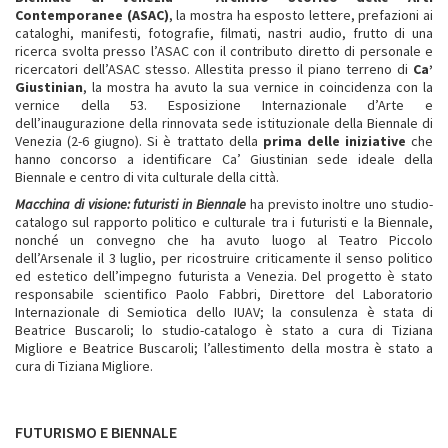
Contemporanee (ASAC)
, la mostra ha esposto lettere, prefazioni ai
cataloghi, manifesti, fotografie, filmati, nastri audio, frutto di una
ricerca svolta presso l’ASAC con il contributo diretto di personale e
ricercatori dell’ASAC stesso. Allestita presso il piano terreno di
Ca’
Giustinian
, la mostra ha avuto la sua vernice in coincidenza con la
vernice della 53. Esposizione Internazionale d’Arte e
dell’inaugurazione della rinnovata sede istituzionale della Biennale di
Venezia (2-6 giugno). Si è trattato della
prima delle iniziative
che
hanno concorso a identificare Ca’ Giustinian sede ideale della
Biennale e centro di vita culturale della città.
Macchina di visione: futuristi in Biennale
ha previsto inoltre uno studio-
catalogo sul rapporto politico e culturale tra i futuristi e la Biennale,
nonché un convegno che ha avuto luogo al Teatro Piccolo
dell’Arsenale il 3 luglio, per ricostruire criticamente il senso politico
ed estetico dell’impegno futurista a Venezia. Del progetto è stato
responsabile scientifico Paolo Fabbri, Direttore del Laboratorio
Internazionale di Semiotica dello IUAV; la consulenza è stata di
Beatrice Buscaroli; lo studio-catalogo è stato a cura di Tiziana
Migliore e Beatrice Buscaroli; l’allestimento della mostra è stato a
cura di Tiziana Migliore.
FUTURISMO E BIENNALE