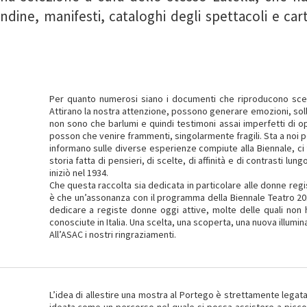
candine, manifesti, cataloghi degli spettacoli e c
Per quanto numerosi siano i documenti che riproducono sce
Attirano la nostra attenzione, possono generare emozioni, soll
non sono che barlumi e quindi testimoni assai imperfetti di op
posson che venire frammenti, singolarmente fragili. Sta a noi per
informano sulle diverse esperienze compiute alla Biennale, ci fa
storia fatta di pensieri, di scelte, di affinità e di contrasti lun
iniziò nel 1934.
Che questa raccolta sia dedicata in particolare alle donne re
è che un’assonanza con il programma della Biennale Teatro 2017
dedicare a registe donne oggi attive, molte delle quali non 
conosciute in Italia. Una scelta, una scoperta, una nuova illumin
All’ASAC i nostri ringraziamenti.
L’idea di allestire una mostra al Portego è strettamente legat