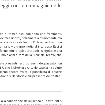
arteggi con le compagnie delle
ne di teatro essi non sono che frammenti.
ecitare ricordi, richiamare altri momenti, ma
ere e di vita di teatro. E da un archivio non
 varie vie trarne motivi di interesse. Essi ci
nno intuire episodi artistici singolari e una
go molti anni di vita della Biennale Teatro, che
giste presenti nei programmi del passato non
, che il Direttore Antonio Latella ha voluto
hanno ancora avuto la possibilità di essere
azione sulla storia e sul presente del teatro.
a alla concezione della Biennale Teatro 2017,