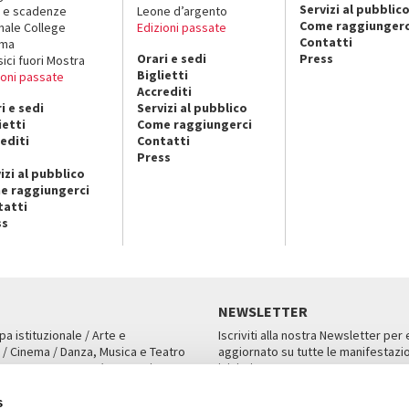
Servizi al pubblic
 e scadenze
Leone d’argento
Come raggiungerc
nale College
Edizioni passate
Contatti
ema
Orari e sedi
Press
sici fuori Mostra
Biglietti
ioni passate
Accrediti
i e sedi
Servizi al pubblico
ietti
Come raggiungerci
editi
Contatti
Press
izi al pubblico
e raggiungerci
tatti
ss
NEWSLETTER
pa istituzionale / Arte e
Iscriviti alla nostra Newsletter per
 / Cinema / Danza, Musica e Teatro
aggiornato su tutte le manifestazio
an, San Marco 1364/A, Venezia
iniziative.
AMPA
ISCRIVITI
s