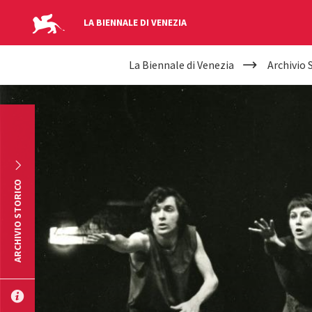
LA BIENNALE DI VENEZIA
YOUR
Salta al contenuto principale
La Biennale di Venezia
Archivio 
ARE
HERE
ARCHIVIO STORICO