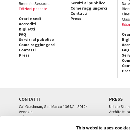
Servizi al pubblico
Biennale Sessions
Date
Come raggiungerci
Edizioni passate
Bien
Contatti
Cin
Orari e sedi
Press
Clas
Accrediti
Ediz
Biglietti
FAQ
Orar
Servizi al pubblico
Bigl
Come raggiungerci
Accr
Contatti
FAQ
Press
Serv
Com
Con
Pre
CONTATTI
PRESS
Ca’ Giustinian, San Marco 1364/A - 30124
Ufficio Stam
Venezia
Architettura
Tel. 041 5218711
Ca’ Giustini
email info@labiennale.org
UFFICI ST
This website uses cookie