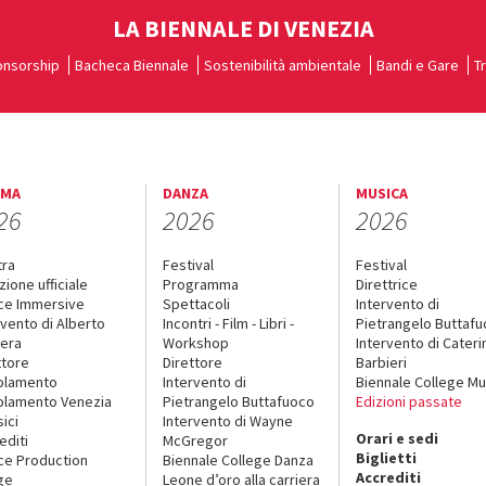
LA BIENNALE DI VENEZIA
nsorship
Bacheca Biennale
Sostenibilità ambientale
Bandi e Gare
T
EMA
DANZA
MUSICA
26
2026
2026
tra
Festival
Festival
zione ufficiale
Programma
Direttrice
ce Immersive
Spettacoli
Intervento di
rvento di Alberto
Incontri - Film - Libri -
Pietrangelo Buttaf
era
Workshop
Intervento di Cateri
ttore
Direttore
Barbieri
olamento
Intervento di
Biennale College Mu
lamento Venezia
Pietrangelo Buttafuoco
Edizioni passate
sici
Intervento di Wayne
Orari e sedi
editi
McGregor
Biglietti
ce Production
Biennale College Danza
Accrediti
ge
Leone d’oro alla carriera