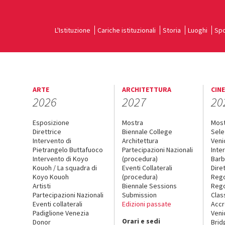
L'Istituzione
Cariche istituzionali
Storia
Luoghi
Spo
ARTE
ARCHITETTURA
CIN
2026
2027
20
Esposizione
Mostra
Mos
Direttrice
Biennale College
Sele
Intervento di
Architettura
Veni
Pietrangelo Buttafuoco
Partecipazioni Nazionali
Inte
Intervento di Koyo
(procedura)
Barb
Kouoh / La squadra di
Eventi Collaterali
Dire
Koyo Kouoh
(procedura)
Reg
Artisti
Biennale Sessions
Rego
Partecipazioni Nazionali
Submission
Clas
Eventi collaterali
Edizioni passate
Accr
Padiglione Venezia
Veni
Orari e sedi
Donor
Brid