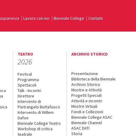
rasparenza
Lavora con noi
Biennale College
Contatti
TEATRO
ARCHIVIO STORICO
2026
Presentazione
Festival
Biblioteca della Biennale
Programma
Archivio Storico
Spettacoli
Mostre e Attività
uoco
Talk - Incontri
Progetti Speciali
na
Direttore
Attività e incontri
Intervento di
Mostre Virtuali
sica
Pietrangelo Buttafuoco
Fondi e Collezioni
Intervento di Willem
Biennale College ASAC
Dafoe
Biennale Channel
Biennale College Teatro
ASAC DATI
Workshop di critica
Storia
teatrale