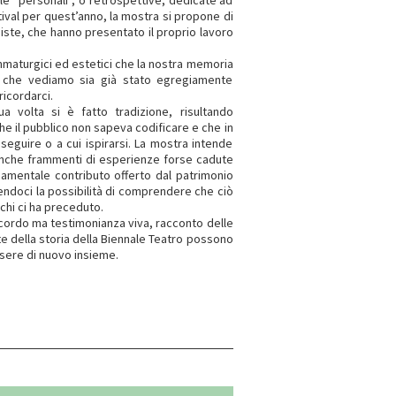
e “personali”, o retrospettive, dedicate ad
stival per quest’anno, la mostra si propone di
iste, che hanno presentato il proprio lavoro
maturgici ed estetici che la nostra memoria
ò che vediamo sia già stato egregiamente
ricordarci.
 volta si è fatto tradizione, risultando
e il pubblico non sapeva codificare e che in
eguire o a cui ispirarsi. La mostra intende
nche frammenti di esperienze forse cadute
ndamentale contributo offerto dal patrimonio
rendoci la possibilità di comprendere che ciò
chi ci ha preceduto.
icordo ma testimonianza viva, racconto delle
iste della storia della Biennale Teatro possono
ssere di nuovo insieme.