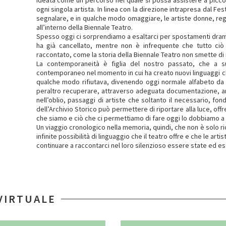
ideata come un percorso nel quale si possa assistere a piccol
ogni singola artista. In linea con la direzione intrapresa dal Fe
segnalare, e in qualche modo omaggiare, le artiste donne, reg
all’interno della Biennale Teatro.
Spesso oggi ci sorprendiamo a esaltarci per spostamenti dram
ha già cancellato, mentre non è infrequente che tutto ci
raccontato, come la storia della Biennale Teatro non smette di 
La contemporaneità è figlia del nostro passato, che a sua
contemporaneo nel momento in cui ha creato nuovi linguaggi ch
qualche modo rifiutava, divenendo oggi normale alfabeto da s
peraltro recuperare, attraverso adeguata documentazione, a
nell’oblio, passaggi di artiste che soltanto il necessario, fo
dell’Archivio Storico può permettere di riportare alla luce, off
che siamo e ciò che ci permettiamo di fare oggi lo dobbiamo a 
Un viaggio cronologico nella memoria, quindi, che non è solo r
infinite possibilità di linguaggio che il teatro offre e che le art
continuare a raccontarci nel loro silenzioso essere state ed e
VIRTUALE