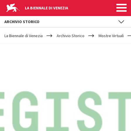
LA BIENNALE DI VENEZIA
ARCHIVIO STORICO
YOUR
Salta al contenuto principale
ARE
La Biennale di Venezia
Archivio Storico
Mostre Virtuali
HERE
STANZA
1
(REGISTE
ALLA
BIENNALE)