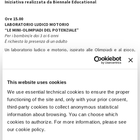
Iniziativa realizzata da Biennale Educational
Ore 15.00
LABORATORIO LUDICO MOTORIO
“LE MINI-OLIMPIADI DEL POTENZIALE”
Per i bambini/e dai 3 ai 6 anni
È richiesta la presenza di un adulto
Un laboratorio ludico e motorio, ispirato alle Olimpiadi e al gioco,
conduce i più piccoli alla scoperta di punti di forza come curiosità,
creatività e gentilezza, allenando la fiducia in sé e negli altri. Il
laboratorio introduce i bambini ai valori del potenziale umano
attraverso attività ludiche basate su alcuni dei punti di forza del
modello VIA® — in particolare quelli più facilmente esplorabili nella
This website uses cookies
prima infanzia. Questi punti di forza sono trasformati in esperienza
interattiva nella mostra A World of Potential alle Procuratie in piazza
We use essential technical cookies to ensure the proper
San Marco che tutte le famiglie sono invitate a visitare dopo il
functioning of the site and, only with your prior consent,
laboratorio per completarne l’esperienza.
third-party cookies to collect anonymous statistical
Iniziativa realizzata da The Human Safety Net
information about browsing. You can choose which
cookies to authorize. For more information, please see
Ore 15.00
our cookie policy.
LABORATORIO DI PICCOLA SARTORIA
“TESSERE GRAFFITI”