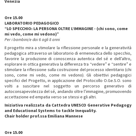
Venezia
Ore 15.00
LABORATORIO PEDAGOGICO
“LO SPECCHIO: LA PERSONA OLTRE L’IMMAGINE - (chi sono, come
mi vedo, come mi vedono)”
Per i bambini/e dai 6 agli 8 anni
Il progetto mira a stimolare la riflessione personale e la generatività
pedagogica attraverso un laboratorio di ermeneutica dello specchio,
favorire la produzione di conoscenza autentica del sé e dell’altro,
esplorare in ottica generativa la differenza tra “vedere” e “sentire” e
stimolare la riflessione sulla costruzione del processo identitario (chi
sono, come mi vedo, come mi vedono). Gli obiettivi pedagogici
specifici del Progetto, in applicazione del Protocollo O.Ge.S.O. sono
volti a suscitare nel soggetto un percorso generativo di
autoconsapevolezza del sé, andando oltre l’immagine, promuovendo
accettazione ed empatia verso se stessi e gli altri.
Iniziativa realizzata da Cattedra UNESCO Generative Pedagogy
and Educational Systems to tackle Inequality.
Chair holder prof.ssa Emiliana Mannese
Ore 15.00