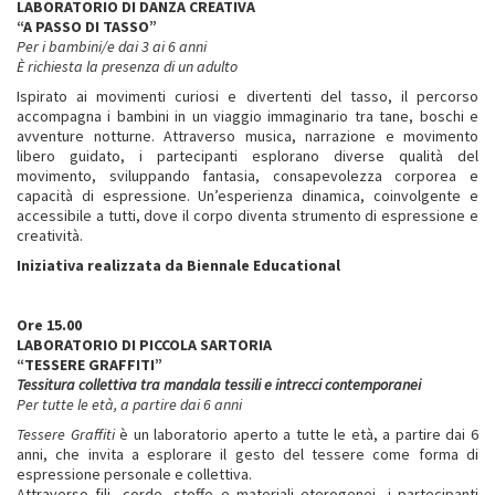
LABORATORIO DI DANZA CREATIVA
“A PASSO DI TASSO”
Per i bambini/e dai 3 ai 6 anni
È richiesta la presenza di un adulto
Ispirato ai movimenti curiosi e divertenti del tasso, il percorso
accompagna i bambini in un viaggio immaginario tra tane, boschi e
avventure notturne. Attraverso musica, narrazione e movimento
libero guidato, i partecipanti esplorano diverse qualità del
movimento, sviluppando fantasia, consapevolezza corporea e
capacità di espressione. Un’esperienza dinamica, coinvolgente e
accessibile a tutti, dove il corpo diventa strumento di espressione e
creatività.
Iniziativa realizzata da Biennale Educational
Ore 15.00
LABORATORIO DI PICCOLA SARTORIA
“TESSERE GRAFFITI”
Tessitura collettiva tra mandala tessili e intrecci contemporanei
Per tutte le età, a partire dai 6 anni
Tessere Graffiti
è un laboratorio aperto a tutte le età, a partire dai 6
anni, che invita a esplorare il gesto del tessere come forma di
espressione personale e collettiva.
Attraverso fili, corde, stoffe e materiali eterogenei, i partecipanti