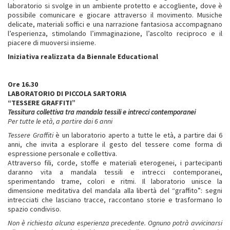
laboratorio si svolge in un ambiente protetto e accogliente, dove è
possibile comunicare e giocare attraverso il movimento. Musiche
delicate, materiali soffici e una narrazione fantasiosa accompagnano
l’esperienza, stimolando l’immaginazione, l’ascolto reciproco e il
piacere di muoversi insieme.
Iniziativa realizzata da Biennale Educational
Ore 16.30
LABORATORIO DI PICCOLA SARTORIA
“TESSERE GRAFFITI”
Tessitura collettiva tra mandala tessili e intrecci contemporanei
Per tutte le età, a partire dai 6 anni
Tessere Graffiti
è un laboratorio aperto a tutte le età, a partire dai 6
anni, che invita a esplorare il gesto del tessere come forma di
espressione personale e collettiva.
Attraverso fili, corde, stoffe e materiali eterogenei, i partecipanti
daranno vita a mandala tessili e intrecci contemporanei,
sperimentando trame, colori e ritmi. Il laboratorio unisce la
dimensione meditativa del mandala alla libertà del “graffito”: segni
intrecciati che lasciano tracce, raccontano storie e trasformano lo
spazio condiviso.
Non è richiesta alcuna esperienza precedente. Ognuno potrà avvicinarsi