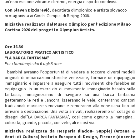
un’espressione vibrante di ritmo, energia e spirito condivisi.
Con Slaven Dizdarević
, decatleta olimpionico e artista slovacco
protagonista ai Giochi Olimpici di Beijing 2008.
Iniziativa realizzata dal Museo Olimpico per l’edizione Milano
Cortina 2026 del progetto Olympian Artists.
Ore 16.30
LABORATORIO PRATICO ARTISTICO
“LA BARCA FANTASMA”
Per i bambini/e dai 6 agli 8 anni
I bambini avranno l'opportunità di vedere e toccare diversi modelli
originali di imbarcazioni storiche veneziane, formare un equipaggio
immaginario e imparare a eseguire tutti i movimenti che farebbe un
equipaggio. In un esercizio di movimento immaginario basato sulla
fantasia, immagineranno di navigare su una barca fantasma
getteranno le reti e l'ancora, isseranno le vele, canteranno canzoni
tradizionali marinare veneziane e remeranno alla veneziana fino ad
arrivare a destinazione. Una volta arrivati, realizzeremo un collage di
disegni del”LA BARCA FANTASMA”, così come ognuno la immagina...
colorata, grande, piccola, con vele, ali e così via.
Iniziativa realizzata da Hesperia Iliadou- Suppiej (Arzana &
Venti di Cultura) Istituto Europeo di Design, Firenze (docente