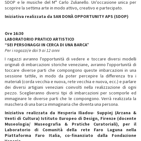
SDOP e le musiche del M° Carlo Zulianello. Un'occasione unica per
scoprire la settima arte in modo attivo, creativo e partecipato.
Iniziativa realizzata da SAN DONÀ OPPORTUNITY APS (SDOP)
Ore 16:30
LABORATORIO PRATICO ARTISTICO
“SEI PERSONAGGI IN CERCA DI UNA BARCA”
Per i ragazzi/e dai 9 ai 12 anni
I ragazzi avranno l'opportunità di vedere e toccare diversi modelli
originali di imbarcazioni storiche veneziane, avranno l'opportunità di
toccare diverse parti che compongono queste imbarcazioni in una
sessione tattile, in modo da poter percepire la differenza tra i
materiali (corda vecchia e nuova, rete vecchia e nuova, ecc.) e parlare
dei diversi artigiani veneziani coinvolti nella realizzazione di ogni
pezzo. Sceglieranno diversi tipi di imbarcazioni per scomporle ed
immaginare le diverse parti che le compongono. Verrà realizzata la
maschera di una barca immaginaria che diventa una persona.
Iniziativa realizzata da Hesperia Iliadou- Suppiej (Arzana &
Venti di Cultura) Istituto Europeo di Design, Firenze (docente
Museologia/ Museografia & Pratiche Curatoriali), per il
Laboratorio di Comunità della rete Faro Laguna nella
Piattaforma Faro Italia, co-finanziato dalla Fondazione