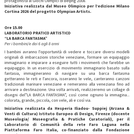
protagonista ai Giochi Olimpici di Beijing 2008.
Iniziativa realizzata dal Museo Olimpico per l’edizione Milano
Cortina 2026 del progetto Olympian Artists.
Ore 15.00
LABORATORIO PRATICO ARTISTICO
“LA BARCA FANTASMA”
Per i bambini/e dai 6 agli 8 anni
I bambini avranno l'opportunità di vedere e toccare diversi modelli
originali di imbarcazioni storiche veneziane, formare un equipaggio
immaginario e imparare a eseguire tutti i movimenti che farebbe un
equipaggio. In un esercizio di movimento immaginario basato sulla
fantasia, immagineranno di navigare su una barca fantasma
getteranno le reti e l'ancora, isseranno le vele, canteranno canzoni
tradizionali marinare veneziane e remeranno alla veneziana fino ad
arrivare a destinazione. Una volta arrivati, realizzeremo un collage di
disegni del”LA BARCA FANTASMA”, così come ognuno la immagina...
colorata, grande, piccola, con vele, ali e così via.
Iniziativa realizzata da Hesperia Iliadou- Suppiej (Arzana &
Venti di Cultura) Istituto Europeo di Design, Firenze (docente
Museologia/ Museografia & Pratiche Curatoriali), per il
Laboratorio di Comunità della rete Faro Laguna nella
Piattaforma Faro Italia, co-finanziato dalla Fondazione