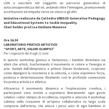
volti a suscitare nel soggetto un percorso generativo di
autoconsapevolezza del sé, andando oltre l’immagine, promuovendo
accettazione ed empatia verso se stessi e gli altri.
Iniziativa realizzata da Cattedra UNESCO Generative Pedagogy
and Educational Systems to tackle Inequality.
Chair holder prof.ssa Emiliana Mannese
Ore 16.30
LABORATORIO PRATICO ARTISTICO
“SPORT, ARTE, VALORI OLIMPICI”
Per i ragazzi/e dai 6 agli 11 anni
In questo workshop gioioso e fantasioso, i bambini diventano sia
atleti che artisti, trasformando il movimento in colore e l’energia in
arte. Guidati dall’olimpionico e pittore Slaven Dizdarević, scoprono
come dipingere la resistenza e la velocità, e come esprimere forza,
potenza e determinazione. Rivelando così le profonde connessioni
tra pratica artistica e atletica.
Attraverso il movimento dinamico e l’esplorazione creativa, i
partecipanti sono invitati a esprimersi liberamente: ogni gesto
celebra i valori olimpici di eccellenza, rispetto e amicizia. Il workshop
culmina nella creazione di un’opera collaborativa su larga scala
composta dall’artista, che unisce i pezzi unici di ogni bambino in