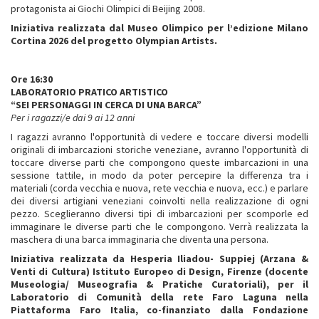
protagonista ai Giochi Olimpici di Beijing 2008.
Iniziativa realizzata dal Museo Olimpico per l’edizione Milano
Cortina 2026 del progetto Olympian Artists.
Ore 16:30
LABORATORIO PRATICO ARTISTICO
“SEI PERSONAGGI IN CERCA DI UNA BARCA”
Per i ragazzi/e dai 9 ai 12 anni
I ragazzi avranno l'opportunità di vedere e toccare diversi modelli
originali di imbarcazioni storiche veneziane, avranno l'opportunità di
toccare diverse parti che compongono queste imbarcazioni in una
sessione tattile, in modo da poter percepire la differenza tra i
materiali (corda vecchia e nuova, rete vecchia e nuova, ecc.) e parlare
dei diversi artigiani veneziani coinvolti nella realizzazione di ogni
pezzo. Sceglieranno diversi tipi di imbarcazioni per scomporle ed
immaginare le diverse parti che le compongono. Verrà realizzata la
maschera di una barca immaginaria che diventa una persona.
Iniziativa realizzata da Hesperia Iliadou- Suppiej (Arzana &
Venti di Cultura) Istituto Europeo di Design, Firenze (docente
Museologia/ Museografia & Pratiche Curatoriali), per il
Laboratorio di Comunità della rete Faro Laguna nella
Piattaforma Faro Italia, co-finanziato dalla Fondazione