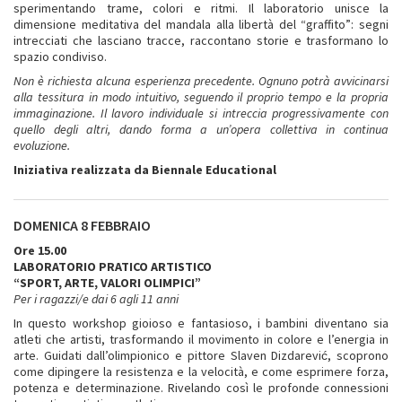
sperimentando trame, colori e ritmi. Il laboratorio unisce la
dimensione meditativa del mandala alla libertà del “graffito”: segni
intrecciati che lasciano tracce, raccontano storie e trasformano lo
spazio condiviso.
Non è richiesta alcuna esperienza precedente. Ognuno potrà avvicinarsi
alla tessitura in modo intuitivo, seguendo il proprio tempo e la propria
immaginazione. Il lavoro individuale si intreccia progressivamente con
quello degli altri, dando forma a un’opera collettiva in continua
evoluzione.
Iniziativa realizzata da Biennale Educational
DOMENICA 8 FEBBRAIO
Ore 15.00
LABORATORIO PRATICO ARTISTICO
“SPORT, ARTE, VALORI OLIMPICI”
Per i ragazzi/e dai 6 agli 11 anni
In questo workshop gioioso e fantasioso, i bambini diventano sia
atleti che artisti, trasformando il movimento in colore e l’energia in
arte. Guidati dall’olimpionico e pittore Slaven Dizdarević, scoprono
come dipingere la resistenza e la velocità, e come esprimere forza,
potenza e determinazione. Rivelando così le profonde connessioni