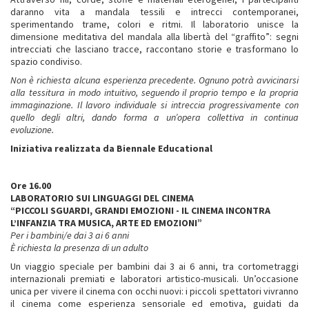
daranno vita a mandala tessili e intrecci contemporanei,
sperimentando trame, colori e ritmi. Il laboratorio unisce la
dimensione meditativa del mandala alla libertà del “graffito”: segni
intrecciati che lasciano tracce, raccontano storie e trasformano lo
spazio condiviso.
Non è richiesta alcuna esperienza precedente. Ognuno potrà avvicinarsi
alla tessitura in modo intuitivo, seguendo il proprio tempo e la propria
immaginazione. Il lavoro individuale si intreccia progressivamente con
quello degli altri, dando forma a un’opera collettiva in continua
evoluzione.
Iniziativa realizzata da Biennale Educational
Ore 16.00
LABORATORIO SUI LINGUAGGI DEL CINEMA
“PICCOLI SGUARDI, GRANDI EMOZIONI - IL CINEMA INCONTRA
L’INFANZIA TRA MUSICA, ARTE ED EMOZIONI”
Per i bambini/e dai 3 ai 6 anni
È richiesta la presenza di un adulto
Un viaggio speciale per bambini dai 3 ai 6 anni, tra cortometraggi
internazionali premiati e laboratori artistico-musicali. Un’occasione
unica per vivere il cinema con occhi nuovi: i piccoli spettatori vivranno
il cinema come esperienza sensoriale ed emotiva, guidati da