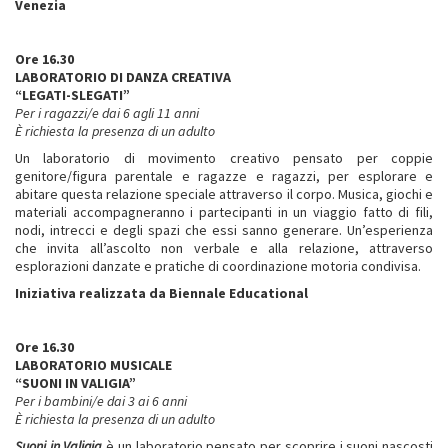
Venezia
Ore 16.30
LABORATORIO DI DANZA CREATIVA
“LEGATI-SLEGATI”
Per i ragazzi/e dai 6 agli 11 anni
È richiesta la presenza di un adulto
Un laboratorio di movimento creativo pensato per coppie
genitore/figura parentale e ragazze e ragazzi, per esplorare e
abitare questa relazione speciale attraverso il corpo. Musica, giochi e
materiali accompagneranno i partecipanti in un viaggio fatto di fili,
nodi, intrecci e degli spazi che essi sanno generare. Un’esperienza
che invita all’ascolto non verbale e alla relazione, attraverso
esplorazioni danzate e pratiche di coordinazione motoria condivisa.
Iniziativa realizzata da Biennale Educational
Ore 16.30
LABORATORIO MUSICALE
“SUONI IN VALIGIA”
Per i bambini/e dai 3 ai 6 anni
È richiesta la presenza di un adulto
Suoni in Valigia
è un laboratorio pensato per scoprire i suoni nascosti