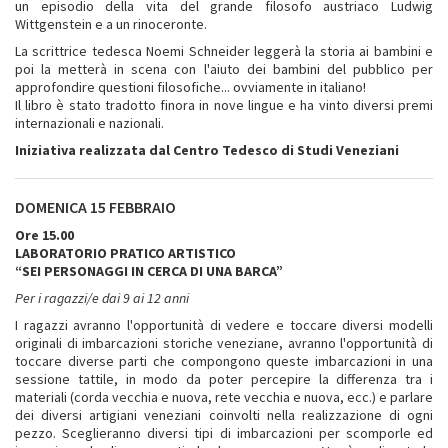
un episodio della vita del grande filosofo austriaco Ludwig
Wittgenstein e a un rinoceronte.
La scrittrice tedesca Noemi Schneider leggerà la storia ai bambini e
poi la metterà in scena con l'aiuto dei bambini del pubblico per
approfondire questioni filosofiche... ovviamente in italiano!
Il libro è stato tradotto finora in nove lingue e ha vinto diversi premi
internazionali e nazionali.
Iniziativa realizzata dal Centro Tedesco di Studi Veneziani
DOMENICA 15 FEBBRAIO
Ore 15.00
LABORATORIO PRATICO ARTISTICO
“SEI PERSONAGGI IN CERCA DI UNA BARCA”
Per i ragazzi/e dai 9 ai 12 anni
I ragazzi avranno l'opportunità di vedere e toccare diversi modelli
originali di imbarcazioni storiche veneziane, avranno l'opportunità di
toccare diverse parti che compongono queste imbarcazioni in una
sessione tattile, in modo da poter percepire la differenza tra i
materiali (corda vecchia e nuova, rete vecchia e nuova, ecc.) e parlare
dei diversi artigiani veneziani coinvolti nella realizzazione di ogni
pezzo. Sceglieranno diversi tipi di imbarcazioni per scomporle ed