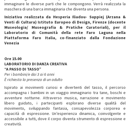
immaginare le diverse parti che le compongono. Verrà realizzata la
maschera di una barca immaginaria che diventa una persona.
Iniziativa realizzata da Hesperia Iliadou- Suppiej (Arzana &
Venti di Cultura) Istituto Europeo di Design, Firenze (docente
Museologia/ Museografia & Pratiche Curatoriali), per il
Laboratorio di Comunità della rete Faro Laguna nella
Piattaforma Faro Italia, co-finanziato dalla Fondazione
Venezia
Ore 15.00
LABORATORIO DI DANZA CREATIVA
“A PASSO DI TASSO”
Per i bambini/e dai 3 ai 6 anni
È richiesta la presenza di un adulto
Ispirato ai movimenti curiosi e divertenti del tasso, il percorso
accompagna i bambini in un viaggio immaginario tra tane, boschi e
avventure notturne. Attraverso musica, narrazione e movimento
libero guidato, i partecipanti esplorano diverse qualità del
movimento, sviluppando fantasia, consapevolezza corporea e
capacità di espressione. Un’esperienza dinamica, coinvolgente e
accessibile a tutti, dove il corpo diventa strumento di espressione e
creatività.