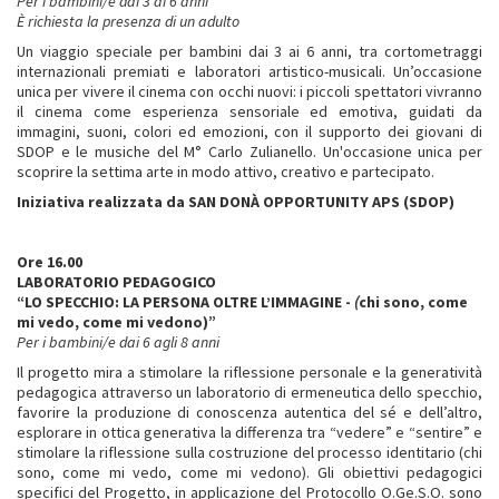
Per i bambini/e dai 3 ai 6 anni
È richiesta la presenza di un adulto
Un viaggio speciale per bambini dai 3 ai 6 anni, tra cortometraggi
internazionali premiati e laboratori artistico-musicali. Un’occasione
unica per vivere il cinema con occhi nuovi: i piccoli spettatori vivranno
il cinema come esperienza sensoriale ed emotiva, guidati da
immagini, suoni, colori ed emozioni, con il supporto dei giovani di
SDOP e le musiche del M° Carlo Zulianello. Un'occasione unica per
scoprire la settima arte in modo attivo, creativo e partecipato.
Iniziativa realizzata da SAN DONÀ OPPORTUNITY APS (SDOP)
Ore 16.00
LABORATORIO PEDAGOGICO
“LO SPECCHIO: LA PERSONA OLTRE L’IMMAGINE -
(
chi sono, come
mi vedo, come mi vedono)”
Per i bambini/e dai 6 agli 8 anni
Il progetto mira a stimolare la riflessione personale e la generatività
pedagogica attraverso un laboratorio di ermeneutica dello specchio,
favorire la produzione di conoscenza autentica del sé e dell’altro,
esplorare in ottica generativa la differenza tra “vedere” e “sentire” e
stimolare la riflessione sulla costruzione del processo identitario (chi
sono, come mi vedo, come mi vedono). Gli obiettivi pedagogici
specifici del Progetto, in applicazione del Protocollo O.Ge.S.O. sono