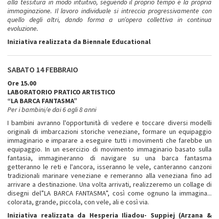
alla tessitura in modo intuitivo, seguendo il proprio tempo e la propria
immaginazione. Il lavoro individuale si intreccia progressivamente con
quello degli altri, dando forma a un’opera collettiva in continua
evoluzione.
Iniziativa realizzata da Biennale Educational
SABATO 14 FEBBRAIO
Ore 15.00
LABORATORIO PRATICO ARTISTICO
“LA BARCA FANTASMA”
Per i bambini/e dai 6 agli 8 anni
I bambini avranno l'opportunità di vedere e toccare diversi modelli
originali di imbarcazioni storiche veneziane, formare un equipaggio
immaginario e imparare a eseguire tutti i movimenti che farebbe un
equipaggio. In un esercizio di movimento immaginario basato sulla
fantasia, immagineranno di navigare su una barca fantasma
getteranno le reti e l'ancora, isseranno le vele, canteranno canzoni
tradizionali marinare veneziane e remeranno alla veneziana fino ad
arrivare a destinazione. Una volta arrivati, realizzeremo un collage di
disegni del”LA BARCA FANTASMA”, così come ognuno la immagina...
colorata, grande, piccola, con vele, ali e così via.
Iniziativa realizzata da Hesperia Iliadou- Suppiej (Arzana &