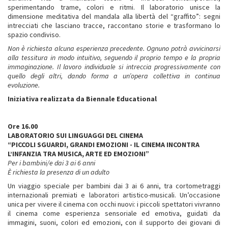
sperimentando trame, colori e ritmi. Il laboratorio unisce la
dimensione meditativa del mandala alla libertà del “graffito”: segni
intrecciati che lasciano tracce, raccontano storie e trasformano lo
spazio condiviso.
Non è richiesta alcuna esperienza precedente. Ognuno potrà avvicinarsi
alla tessitura in modo intuitivo, seguendo il proprio tempo e la propria
immaginazione. Il lavoro individuale si intreccia progressivamente con
quello degli altri, dando forma a un’opera collettiva in continua
evoluzione.
Iniziativa realizzata da Biennale Educational
Ore 16.00
LABORATORIO SUI LINGUAGGI DEL CINEMA
“PICCOLI SGUARDI, GRANDI EMOZIONI - IL CINEMA INCONTRA
L’INFANZIA TRA MUSICA, ARTE ED EMOZIONI”
Per i bambini/e dai 3 ai 6 anni
È richiesta la presenza di un adulto
Un viaggio speciale per bambini dai 3 ai 6 anni, tra cortometraggi
internazionali premiati e laboratori artistico-musicali. Un’occasione
unica per vivere il cinema con occhi nuovi: i piccoli spettatori vivranno
il cinema come esperienza sensoriale ed emotiva, guidati da
immagini, suoni, colori ed emozioni, con il supporto dei giovani di