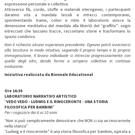
espressione personale e collettiva.
Attraverso fili, corde, stoffe e materiali eterogenei, i partecipanti
daranno vita a mandala tessili e intrecci contemporanei,
sperimentando trame, colori e ritmi. Il laboratorio unisce la
dimensione meditativa del mandala alla libertà del “graffito”: segni
intrecciati che lasciano tracce, raccontano storie e trasformano lo
spazio condiviso.
Non è richiesta alcuna esperienza precedente. Ognuno potrà avvicinarsi
alla tessitura in modo intuitivo, seguendo il proprio tempo e la propria
immaginazione. Il lavoro individuale si intreccia progressivamente con
quello degli altri, dando forma a un’opera collettiva in continua
evoluzione.
Iniziativa realizzata da Biennale Educational
Ore 16:30
LABORATORIO NARRATIVO ARTISTICO
“
VEDO VEDO - LUDWIG E IL RINOCERONTE - UNA STORIA
FILOSOFICA PER BAMBINI
”
Per i ragazzi/e dai 6 ai 10 anni
“Non si può semplicemente dimostrare che NON ci sia un rinoceronte
nella stanza”
“Ludwig e il rinoceronte” è una storia filosofica per bambini, ispirata a