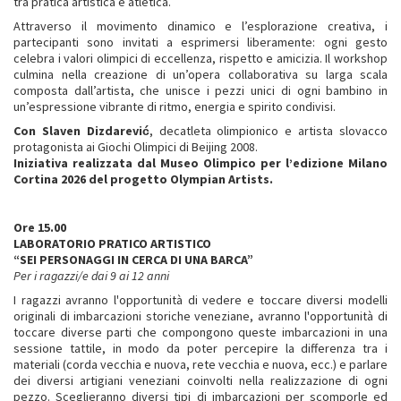
tra pratica artistica e atletica.
Attraverso il movimento dinamico e l’esplorazione creativa, i
partecipanti sono invitati a esprimersi liberamente: ogni gesto
celebra i valori olimpici di eccellenza, rispetto e amicizia. Il workshop
culmina nella creazione di un’opera collaborativa su larga scala
composta dall’artista, che unisce i pezzi unici di ogni bambino in
un’espressione vibrante di ritmo, energia e spirito condivisi.
Con Slaven Dizdarević
, decatleta olimpionico e artista slovacco
protagonista ai Giochi Olimpici di Beijing 2008.
Iniziativa realizzata dal Museo Olimpico per l’edizione Milano
Cortina 2026 del progetto Olympian Artists.
Ore 15.00
LABORATORIO PRATICO ARTISTICO
“SEI PERSONAGGI IN CERCA DI UNA BARCA”
Per i ragazzi/e dai 9 ai 12 anni
I ragazzi avranno l'opportunità di vedere e toccare diversi modelli
originali di imbarcazioni storiche veneziane, avranno l'opportunità di
toccare diverse parti che compongono queste imbarcazioni in una
sessione tattile, in modo da poter percepire la differenza tra i
materiali (corda vecchia e nuova, rete vecchia e nuova, ecc.) e parlare
dei diversi artigiani veneziani coinvolti nella realizzazione di ogni
pezzo. Sceglieranno diversi tipi di imbarcazioni per scomporle ed