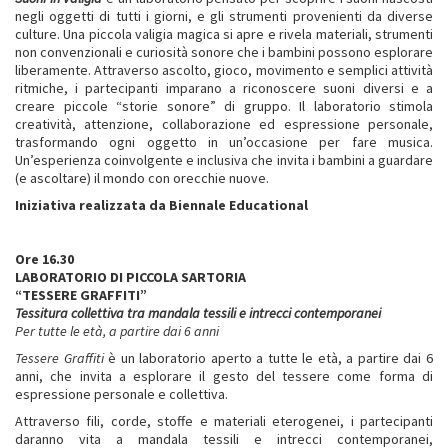
negli oggetti di tutti i giorni, e gli strumenti provenienti da diverse
culture. Una piccola valigia magica si apre e rivela materiali, strumenti
non convenzionali e curiosità sonore che i bambini possono esplorare
liberamente. Attraverso ascolto, gioco, movimento e semplici attività
ritmiche, i partecipanti imparano a riconoscere suoni diversi e a
creare piccole “storie sonore” di gruppo. Il laboratorio stimola
creatività, attenzione, collaborazione ed espressione personale,
trasformando ogni oggetto in un’occasione per fare musica.
Un’esperienza coinvolgente e inclusiva che invita i bambini a guardare
(e ascoltare) il mondo con orecchie nuove.
Iniziativa realizzata da Biennale Educational
Ore 16.30
LABORATORIO DI PICCOLA SARTORIA
“TESSERE GRAFFITI”
Tessitura collettiva tra mandala tessili e intrecci contemporanei
Per tutte le età, a partire dai 6 anni
Tessere Graffiti
è un laboratorio aperto a tutte le età, a partire dai 6
anni, che invita a esplorare il gesto del tessere come forma di
espressione personale e collettiva.
Attraverso fili, corde, stoffe e materiali eterogenei, i partecipanti
daranno vita a mandala tessili e intrecci contemporanei,