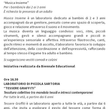
“Musica Insieme”
Per i bambini/e dai 2 ai 3 anni
È richiesta la presenza di un adulto
Musica Insieme
è un laboratorio dedicato ai bambini di 2 e 3 anni
accompagnati da un genitore, pensato come uno spazio di scoperta,
gioco e relazione attraverso il suono e il movimento.
La musica diventa un linguaggio condiviso: voci, ritmi, piccoli
strumenti, gesti e silenzi accompagnano grandi e piccoli in
un’esperienza sensoriale e affettiva. Attraverso filastrocche, canti,
giochi ritmici e momenti di ascolto, il laboratorio favorisce lo sviluppo
dell’attenzione, della coordinazione e dell’espressività, rafforzando
al tempo stesso il legame tra adulto e bambino.
Si suggeriscono vestiti comodi e calzini
Iniziativa realizzata da Biennale Educational
Ore 16.30
LABORATORIO DI PICCOLA SARTORIA
“TESSERE GRAFFITI”
Tessitura collettiva tra mandala tessili e intrecci contemporanei
Per tutte le età, a partire dai 6 anni
Tessere Graffiti
è un laboratorio aperto a tutte le età, a partire dai 6
anni, che invita a esplorare il gesto del tessere come forma di