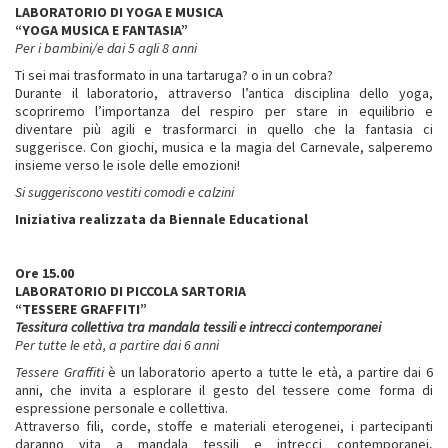
LABORATORIO DI YOGA E MUSICA
“YOGA MUSICA E FANTASIA”
Per i bambini/e dai 5 agli 8 anni
Ti sei mai trasformato in una tartaruga? o in un cobra?
Durante il laboratorio, attraverso l’antica disciplina dello yoga,
scopriremo l’importanza del respiro per stare in equilibrio e
diventare più agili e trasformarci in quello che la fantasia ci
suggerisce. Con giochi, musica e la magia del Carnevale, salperemo
insieme verso le isole delle emozioni!
Si suggeriscono vestiti comodi e calzini
Iniziativa realizzata da Biennale Educational
Ore 15.00
LABORATORIO DI PICCOLA SARTORIA
“TESSERE GRAFFITI”
Tessitura collettiva tra mandala tessili e intrecci contemporanei
Per tutte le età, a partire dai 6 anni
Tessere Graffiti
è un laboratorio aperto a tutte le età, a partire dai 6
anni, che invita a esplorare il gesto del tessere come forma di
espressione personale e collettiva.
Attraverso fili, corde, stoffe e materiali eterogenei, i partecipanti
daranno vita a mandala tessili e intrecci contemporanei,