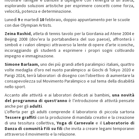
motivare famiglie e bambini a dipingere con l’energia di un atleta,
esplorando soluzioni artistiche per esprimere concetti come forza,
velocità, potenza e determinazione.
Lunedì
9
e martedì
10
febbraio, doppio appuntamento per le scuole
con due Olympian Artists.
Zeina Rashid
, atleta di tennis tavolo per la Giordania ad Atene 2004 e
Beijing 2008 (dov’era la portabandiera del suo paese), affronterà i
simboli e i valori olimpici attraverso la lente di opere d’arte iconiche,
incoraggiando gli studenti a esprimere i propri sogni coltivando
impegno e immaginazione.
Simone
Barlaam,
uno dei più grandi atleti paralimpici italiani, quattro
volte medaglia d’oro nel nuoto paralimpico ai Giochi di Tokyo 2020 e
Parigi 2024, terrà laboratori di disegno con l’obiettivo di aumentare la
consapevolezza sul Movimento Paralimpico e sul tema della disabilità
nello sport.
Accanto alle attività e ai laboratori dedicati ai bambini,
una novità
del programma di quest’anno
è l’introduzione di attività pensate
anche per gli
adulti
.
L’offerta per gli adulti comprende il laboratorio di piccola sartoria
Tessere graffiti
con la produzione di mandala creativi e la creazione
di una tessitura collettiva,
Yoga di Carnevale
e il
Laboratorio di
Danza di comunità Fili su fili
che invita a creare legami temporanei
attraverso il movimento e la relazione.