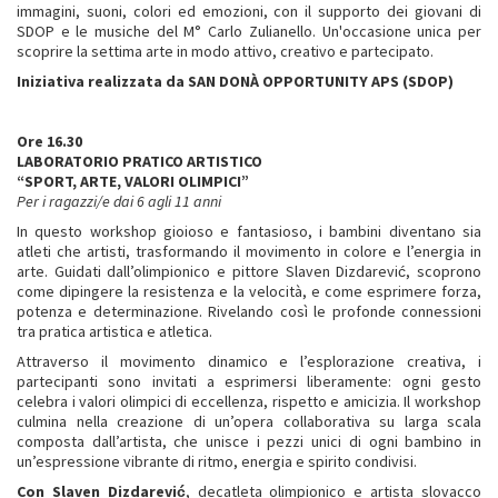
immagini, suoni, colori ed emozioni, con il supporto dei giovani di
SDOP e le musiche del M° Carlo Zulianello. Un'occasione unica per
scoprire la settima arte in modo attivo, creativo e partecipato.
Iniziativa realizzata da SAN DONÀ OPPORTUNITY APS (SDOP)
Ore 16.30
LABORATORIO PRATICO ARTISTICO
“SPORT, ARTE, VALORI OLIMPICI”
Per i ragazzi/e dai 6 agli 11 anni
In questo workshop gioioso e fantasioso, i bambini diventano sia
atleti che artisti, trasformando il movimento in colore e l’energia in
arte. Guidati dall’olimpionico e pittore Slaven Dizdarević, scoprono
come dipingere la resistenza e la velocità, e come esprimere forza,
potenza e determinazione. Rivelando così le profonde connessioni
tra pratica artistica e atletica.
Attraverso il movimento dinamico e l’esplorazione creativa, i
partecipanti sono invitati a esprimersi liberamente: ogni gesto
celebra i valori olimpici di eccellenza, rispetto e amicizia. Il workshop
culmina nella creazione di un’opera collaborativa su larga scala
composta dall’artista, che unisce i pezzi unici di ogni bambino in
un’espressione vibrante di ritmo, energia e spirito condivisi.
Con Slaven Dizdarević
, decatleta olimpionico e artista slovacco