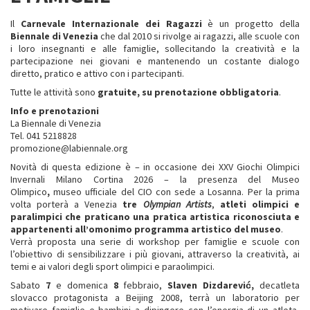
Il
Carnevale Internazionale dei Ragazzi
è un progetto della
Biennale di Venezia
che dal 2010 si rivolge ai ragazzi, alle scuole con
i loro insegnanti e alle famiglie, sollecitando la creatività e la
partecipazione nei giovani e mantenendo un costante dialogo
diretto, pratico e attivo con i partecipanti.
Tutte le attività sono
gratuite, su prenotazione obbligatoria
.
Info e prenotazioni
La Biennale di Venezia
Tel. 041 5218828
promozione@labiennale.org
Novità di questa edizione è – in occasione dei XXV Giochi Olimpici
Invernali Milano Cortina 2026 – la presenza del Museo
Olimpico
,
museo ufficiale del CIO con sede a Losanna. Per la prima
volta porterà a Venezia
tre
Olympian Artists
,
atleti olimpici e
paralimpici che praticano una pratica artistica riconosciuta e
appartenenti all’omonimo programma artistico del museo
.
Verrà proposta una serie di workshop per famiglie e scuole con
l’obiettivo di sensibilizzare i più giovani, attraverso la creatività, ai
temi e ai valori degli sport olimpici e paraolimpici.
Sabato
7
e domenica
8
febbraio,
Slaven Dizdarević,
decatleta
slovacco protagonista a Beijing 2008, terrà un laboratorio per