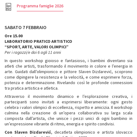
Programma famiglie 2026
SABATO 7 FEBBRAIO
Ore 15.00
LABORATORIO PRATICO ARTISTICO
“SPORT, ARTE, VALORI OLIMPICI”
Per i ragazzi/e dai 6 agli 11 anni
In questo workshop gioioso e fantasioso, i bambini diventano sia
atleti che artisti, trasformando il movimento in colore e l’energia in
arte. Guidati dall’olimpionico e pittore Slaven Dizdarević, scoprono
come dipingere la resistenza e la velocità, e come esprimere forza,
potenza e determinazione. Rivelando così le profonde connessioni
tra pratica artistica e atletica.
Attraverso il movimento dinamico e l’esplorazione creativa, i
partecipanti sono invitati a esprimersi liberamente: ogni gesto
celebra i valori olimpici di eccellenza, rispetto e amicizia. Il workshop
culmina nella creazione di un’opera collaborativa su larga scala
composta dall’artista, che unisce i pezzi unici di ogni bambino in
un’espressione vibrante di ritmo, energia e spirito condivisi.
Con Slaven Dizdarević
, decatleta olimpionico e artista slovacco