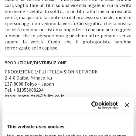
così, voglio fare un film su una vicenda legale in cui la verità
non viene rivelata. Di solito, in un film alla fine si arriva alla
verità, ma qui solo la sentenza del processo si chiude, mentre
i personaggi non vedono la verità. Ciò significa che la nostra
società condona un sistema imperfetto che non può reggersi
a meno che le persone non giudichino altre persone senza
sapere la verità. Credo che il protagonista sarebbe
terrorizzato se lo capisse.
PRODUZIONE/DISTRIBUZIONE
PRODUZIONE 1: FUJI TELEVISION NETWORK
2-4-8 Daiba, Minato-ku
137-8088 Tokyo – Japan
Tel. + 81355008294
kaoru.matsuzaki@fujitv.co.jp
PRODUZIONE 2: AMUSE INC
20-1 Sakuragaoka-cho, Shibuya-ku
150-0031 Tokyo – Japan
Tel. +81570064301
This website uses cookies
intlsales@gaga.co.jp