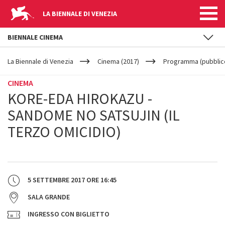
LA BIENNALE DI VENEZIA
BIENNALE CINEMA
YOUR
Salta al contenuto principale
ARE
La Biennale di Venezia
Cinema (2017)
Programma (pubblic
HERE
CINEMA
KORE-EDA HIROKAZU -
SANDOME NO SATSUJIN (IL
TERZO OMICIDIO)
5 SETTEMBRE 2017
ORE
16:45
SALA GRANDE
INGRESSO CON BIGLIETTO