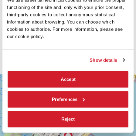
We use essential technical cookies to ensure the proper
PRODUZIONE 3: GAGA CORPORATION
functioning of the site and, only with your prior consent,
TY Bldg, 2-22-18 Minami-Aoyama, Minato-ku
107-0062 Tokyo – Japan
third-party cookies to collect anonymous statistical
Tel .+81357867135
information about browsing. You can choose which
intlsales@gaga.co.jp
cookies to authorize. For more information, please see
DISTRIBUZIONE INTERNAZIONALE: WILD BUNCH
our cookie policy.
65 rue de Dunkerque
75009 Paris – France
Tel. +33 143132127
edevos@wildbunch.eu
Show details
www.wildbunch.biz
SALA
Accept
+
GRANDE
−
LUNGOMARE
MARCONI
Preferences
30126
LIDO
DI
Reject
VENEZIA
TEL.
0415218711