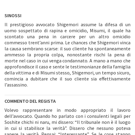
SINOSSI
Il prestigioso avvocato Shigemori assume la difesa di un
uomo sospettato di rapina e omicidio, Misumi, il quale ha
scontato una pena in carcere per un altro omicidio
commesso trent’anni prima. Le chances che Shigemori vinca
la causa sembrano scarse: il suo cliente ha spontaneamente
ammesso la propria colpa, nonostante rischi la pena di
morte nel caso in cui venga condannato. A mano a mano che
approfondisce il caso e sente le testimonianze della famiglia
della vittima e di Misumi stesso, Shigemori, un tempo sicuro,
comincia a dubitare che il suo cliente sia effettivamente
l’assassino.
COMMENTO DEL REGISTA
Volevo rappresentare in modo appropriato il lavoro
dell’avvocato. Quando ho parlato con i consulenti legali per
Soshite chichi ni naru, mi dissero: “Il tribunale non è il luogo
in cui si stabilisce la verità”. Dissero che nessuno poteva
sapere la verità. Pensai: “Interessante”. Se le cose stanno