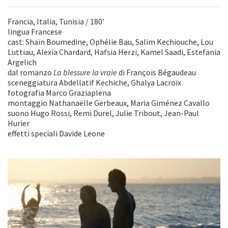
Francia, Italia, Tunisia / 180’
lingua Francese
cast: Shaïn Boumedine, Ophélie Bau, Salim Kechiouche, Lou
Luttiau, Alexia Chardard, Hafsia Herzi, Kamel Saadi, Estefania
Argelich
dal romanzo
La blessure la vraie
di François Bégaudeau
sceneggiatura Abdellatif Kechiche, Ghalya Lacroix
fotografia Marco Graziaplena
montaggio Nathanaëlle Gerbeaux, Maria Giménez Cavallo
suono Hugo Rossi, Remi Durel, Julie Tribout, Jean-Paul
Hurier
effetti speciali Davide Leone