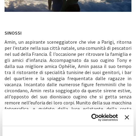
SINOSSI
Amin, un aspirante sceneggiatore che vive a Parigi, ritorna
per l’estate nella sua città natale, una comunità di pescatori
nel sud della Francia. È l’occasione per ritrovare la famiglia e
gli amici d’infanzia. Accompagnato da suo cugino Tony e
dalla sua migliore amica Ophélie, Amin passa il suo tempo
tra il ristorante di specialità tunisine dei suoi genitori, i bar
del quartiere e la spiaggia frequentata dalle ragazze in
vacanza. Incantato dalle numerose figure femminili che lo
circondano, Amin resta soggiogato da queste sirene estive,
all’opposto del suo dionisiaco cugino che si getta senza
remore nell’euforia dei loro corpi. Munito della sua macchina
fotografica, e guidato dalla luce eclatante della costa
mediterranea, Amin porta avanti la sua ricerca filosofica
lanciandosi nella scrittura delle sue sceneggiature. Ma
quando arriva il tempo dell’amore, solo il destino, solo il
mektoub
, può decidere. Questo racconto di formazione