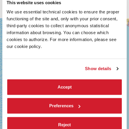
ambientato nel 1994 illumina di nostalgia le meraviglie della
This website uses cookies
giovinezza.
We use essential technical cookies to ensure the proper
functioning of the site and, only with your prior consent,
SALA
+
third-party cookies to collect anonymous statistical
GRANDE
information about browsing. You can choose which
−
LUNGOMARE
cookies to authorize. For more information, please see
MARCONI
our cookie policy.
30126
LIDO
DI
VENEZIA
TEL.
Show details
0415218711
info@labiennale.org
Accept
SCOPRI LA SEDE
Vedi
Preferences
su
Google
Maps
Reject