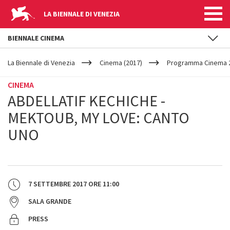
LA BIENNALE DI VENEZIA
BIENNALE CINEMA
YOUR
Salta al contenuto principale
ARE
La Biennale di Venezia
Cinema (2017)
Programma Cinema 2
HERE
CINEMA
ABDELLATIF KECHICHE -
MEKTOUB, MY LOVE: CANTO
UNO
7 SETTEMBRE 2017
ORE
11:00
SALA GRANDE
PRESS