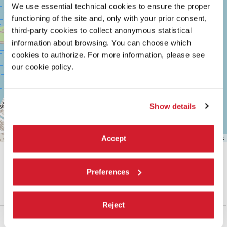
0415218711
We use essential technical cookies to ensure the proper
info@labiennale.org
functioning of the site and, only with your prior consent,
third-party cookies to collect anonymous statistical
SCOPRI LA SEDE
information about browsing. You can choose which
Vedi
cookies to authorize. For more information, please see
su
our cookie policy.
Google
Maps
Show details
Leaflet
| ©
OpenStreetMap
contributors
Accept
Preferences
Reject