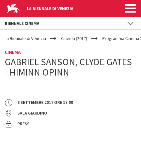
LA BIENNALE DI VENEZIA
BIENNALE CINEMA
YOUR
Salta al contenuto principale
ARE
La Biennale di Venezia
Cinema (2017)
Programma Cinema 2
HERE
CINEMA
GABRIEL SANSON, CLYDE GATES
- HIMINN OPINN
8 SETTEMBRE 2017
ORE
17:00
SALA GIARDINO
PRESS