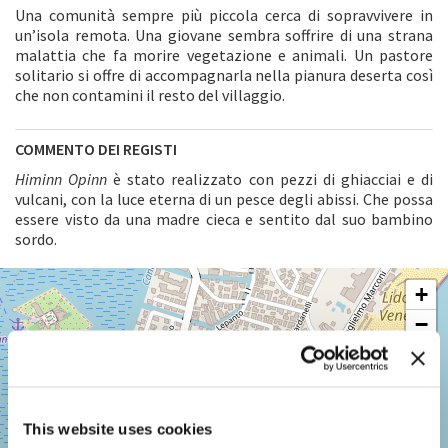
Una comunità sempre più piccola cerca di sopravvivere in
un’isola remota. Una giovane sembra soffrire di una strana
malattia che fa morire vegetazione e animali. Un pastore
solitario si offre di accompagnarla nella pianura deserta così
che non contamini il resto del villaggio.
COMMENTO DEI REGISTI
Himinn Opinn
è stato realizzato con pezzi di ghiacciai e di
vulcani, con la luce eterna di un pesce degli abissi. Che possa
essere visto da una madre cieca e sentito dal suo bambino
sordo.
SALA
+
GIARDINO
−
LUNGOMARE
MARCONI
30126
LIDO
DI
VENEZIA
This website uses cookies
TEL.