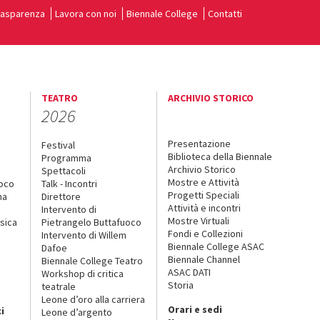
rasparenza
Lavora con noi
Biennale College
Contatti
TEATRO
ARCHIVIO STORICO
2026
Presentazione
Festival
Biblioteca della Biennale
Programma
Archivio Storico
Spettacoli
Mostre e Attività
uoco
Talk - Incontri
Progetti Speciali
na
Direttore
Attività e incontri
Intervento di
Mostre Virtuali
sica
Pietrangelo Buttafuoco
Fondi e Collezioni
Intervento di Willem
Biennale College ASAC
Dafoe
Biennale Channel
Biennale College Teatro
ASAC DATI
Workshop di critica
Storia
teatrale
o
Leone d’oro alla carriera
Orari e sedi
i
Leone d’argento