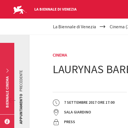
LA BIENNALE DI VENEZIA
YOUR
Salta al contenuto principale
La Biennale di Venezia
Cinema (
ARE
HERE
CINEMA
LAURYNAS BARE
PRECEDENTE
BIENNALE CINEMA
APPUNTAMENTO
7 SETTEMBRE 2017
ORE
17:00
SALA GIARDINO
PRESS