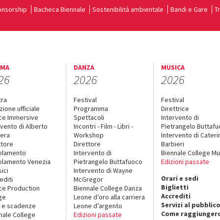
nsorship
Bacheca Biennale
Sostenibilità ambientale
Bandi e Gare
T
EMA
DANZA
MUSICA
26
2026
2026
tra
Festival
Festival
zione ufficiale
Programma
Direttrice
ce Immersive
Spettacoli
Intervento di
rvento di Alberto
Incontri - Film - Libri -
Pietrangelo Buttaf
era
Workshop
Intervento di Cateri
ttore
Direttore
Barbieri
olamento
Intervento di
Biennale College Mu
lamento Venezia
Pietrangelo Buttafuoco
Edizioni passate
sici
Intervento di Wayne
Orari e sedi
editi
McGregor
Biglietti
ce Production
Biennale College Danza
Accrediti
ge
Leone d’oro alla carriera
Servizi al pubblic
 e scadenze
Leone d’argento
Come raggiungerc
nale College
Edizioni passate