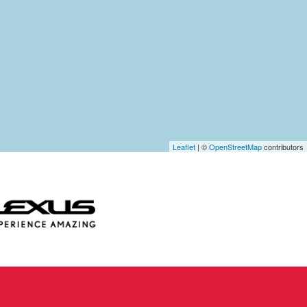
Leaflet
| ©
OpenStreetMap
contributors