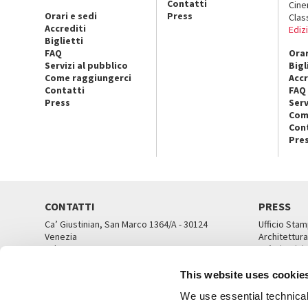
Contatti
Cin
Orari e sedi
Press
Clas
Accrediti
Ediz
Biglietti
FAQ
Orar
Servizi al pubblico
Bigl
Come raggiungerci
Accr
Contatti
FAQ
Press
Serv
Com
Con
Pre
CONTATTI
PRESS
Ca’ Giustinian, San Marco 1364/A - 30124
Ufficio Stam
Venezia
Architettura
Tel. 041 5218711
Ca’ Giustini
email info@labiennale.org
UFFICI ST
This website uses cookie
TUTTI I CONTATTI
We use essential technical 