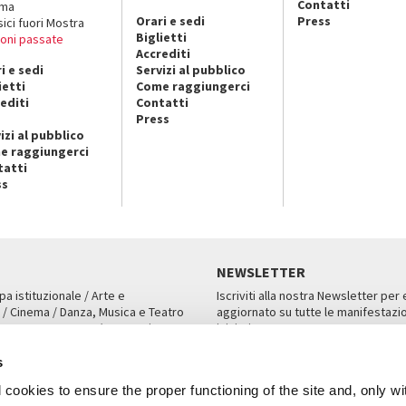
Contatti
ema
Orari e sedi
Press
sici fuori Mostra
Biglietti
ioni passate
Accrediti
i e sedi
Servizi al pubblico
ietti
Come raggiungerci
editi
Contatti
Press
izi al pubblico
e raggiungerci
tatti
ss
NEWSLETTER
pa istituzionale / Arte e
Iscriviti alla nostra Newsletter per
 / Cinema / Danza, Musica e Teatro
aggiornato su tutte le manifestazio
an, San Marco 1364/A, Venezia
iniziative.
AMPA
ISCRIVITI
s
cookies to ensure the proper functioning of the site and, only wi