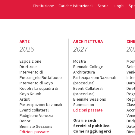
L'Istituzione
Cariche istituzionali
Storia
Luoghi
Spo
ARTE
ARCHITETTURA
CIN
2026
2027
20
Esposizione
Mostra
Mos
Direttrice
Biennale College
Sele
Intervento di
Architettura
Veni
Pietrangelo Buttafuoco
Partecipazioni Nazionali
Inte
Intervento di Koyo
(procedura)
Barb
Kouoh / La squadra di
Eventi Collaterali
Dire
Koyo Kouoh
(procedura)
Reg
Artisti
Biennale Sessions
Rego
Partecipazioni Nazionali
Submission
Clas
Eventi collaterali
Edizioni passate
Accr
Padiglione Venezia
Veni
Orari e sedi
Donor
Brid
Servizi al pubblico
Biennale Sessions
Date
Come raggiungerci
Edizioni passate
Bien