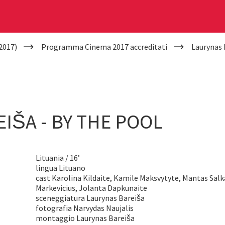
2017)
Programma Cinema 2017 accreditati
Laurynas 
IŠA - BY THE POOL
Lituania / 16’
lingua Lituano
cast Karolina Kildaite, Kamile Maksvytyte, Mantas Salk
Markevicius, Jolanta Dapkunaite
sceneggiatura Laurynas Bareiša
fotografia Narvydas Naujalis
montaggio Laurynas Bareiša