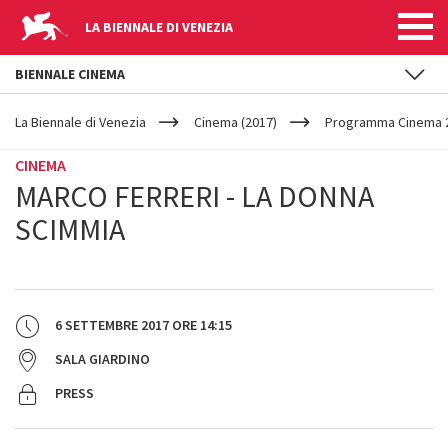
LA BIENNALE DI VENEZIA
BIENNALE CINEMA
YOUR
Salta al contenuto principale
ARE
La Biennale di Venezia
Cinema (2017)
Programma Cinema 2
HERE
CINEMA
MARCO FERRERI - LA DONNA
SCIMMIA
6 SETTEMBRE 2017
ORE
14:15
SALA GIARDINO
PRESS