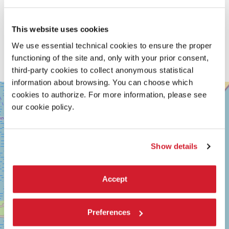
COMMENTO DEL REGISTA
A Cannes fischiarono, urlarono, perché ai francesi Annie
Girardot pelosa non piaceva, la trovavano di cattivo gusto.
This website uses cookies
[...] Quando è uscito si diceva che era mal fatto. Che vuol dire
We use essential technical cookies to ensure the proper
che era mal fatto? È un dramma? È una commedia? Mah. Io
non faccio distinzioni tra i generi: si ride, ci sono drammi che
functioning of the site and, only with your prior consent,
diventano commedie, commedie che diventano drammi.
third-party cookies to collect anonymous statistical
information about browsing. You can choose which
SALA
+
cookies to authorize. For more information, please see
GIARDINO
our cookie policy.
−
LUNGOMARE
MARCONI
30126
LIDO
Show details
DI
VENEZIA
TEL.
0415218711
Accept
info@labiennale.org
SCOPRI LA SEDE
Preferences
Vedi