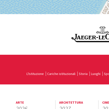
L'Istituzione
Cariche istituzionali
Storia
Luoghi
Spo
ARTE
ARCHITETTURA
CIN
2026
2027
20