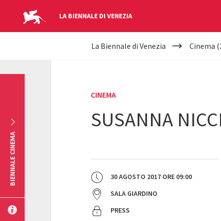
LA BIENNALE DI VENEZIA
YOUR
Salta al contenuto principale
La Biennale di Venezia
Cinema (
ARE
HERE
CINEMA
SUSANNA NICCH
BIENNALE CINEMA
30 AGOSTO 2017
ORE
09:00
SALA GIARDINO
PRESS