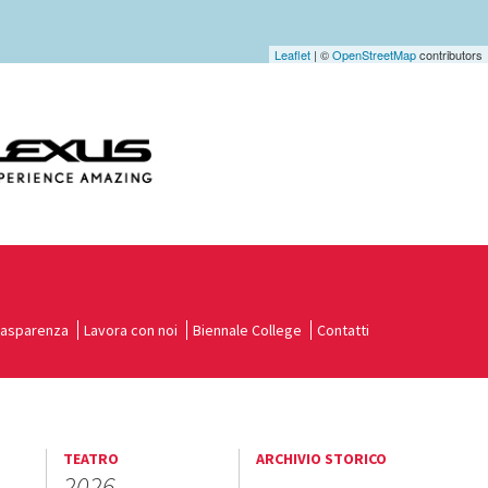
Leaflet
| ©
OpenStreetMap
contributors
rasparenza
Lavora con noi
Biennale College
Contatti
TEATRO
ARCHIVIO STORICO
2026