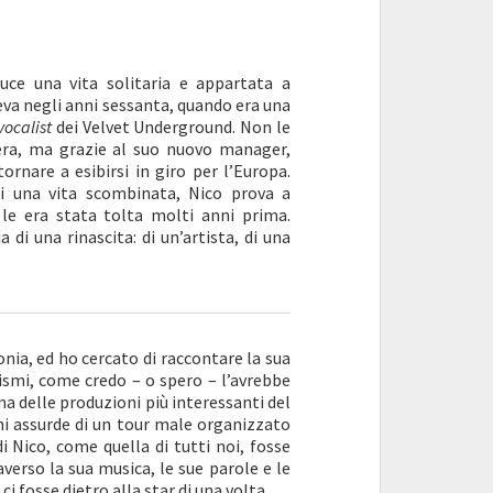
uce una vita solitaria e appartata a
eva negli anni sessanta, quando era una
vocalist
dei Velvet Underground. Non le
era, ma grazie al suo nuovo manager,
ornare a esibirsi in giro per l’Europa.
i una vita scombinata, Nico prova a
a le era stata tolta molti anni prima.
 di una rinascita: di un’artista, di una
onia, ed ho cercato di raccontare la sua
ismi, come credo – o spero – l’avrebbe
na delle produzioni più interessanti del
oni assurde di un tour male organizzato
i Nico, come quella di tutti noi, fosse
erso la sua musica, le sue parole e le
 fosse dietro alla star di una volta.