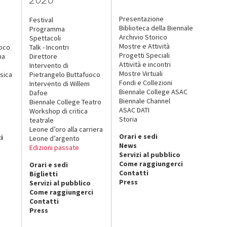
Presentazione
Festival
Biblioteca della Biennale
Programma
Archivio Storico
Spettacoli
Mostre e Attività
uoco
Talk - Incontri
Progetti Speciali
na
Direttore
Attività e incontri
Intervento di
Mostre Virtuali
sica
Pietrangelo Buttafuoco
Fondi e Collezioni
Intervento di Willem
Biennale College ASAC
Dafoe
Biennale Channel
Biennale College Teatro
ASAC DATI
Workshop di critica
Storia
teatrale
o
Leone d’oro alla carriera
Orari e sedi
i
Leone d’argento
News
Edizioni passate
Servizi al pubblico
Come raggiungerci
Orari e sedi
Contatti
Biglietti
Press
Servizi al pubblico
Come raggiungerci
Contatti
Press