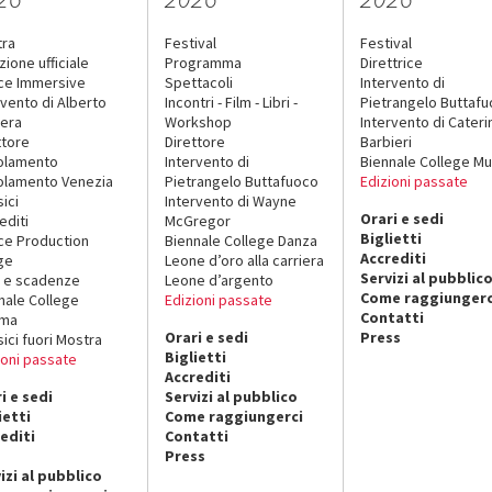
tra
Festival
Festival
zione ufficiale
Programma
Direttrice
ce Immersive
Spettacoli
Intervento di
rvento di Alberto
Incontri - Film - Libri -
Pietrangelo Buttaf
era
Workshop
Intervento di Cateri
ttore
Direttore
Barbieri
olamento
Intervento di
Biennale College Mu
lamento Venezia
Pietrangelo Buttafuoco
Edizioni passate
sici
Intervento di Wayne
Orari e sedi
editi
McGregor
Biglietti
ce Production
Biennale College Danza
Accrediti
ge
Leone d’oro alla carriera
Servizi al pubblic
 e scadenze
Leone d’argento
Come raggiungerc
nale College
Edizioni passate
Contatti
ema
Orari e sedi
Press
sici fuori Mostra
Biglietti
ioni passate
Accrediti
i e sedi
Servizi al pubblico
ietti
Come raggiungerci
editi
Contatti
Press
izi al pubblico