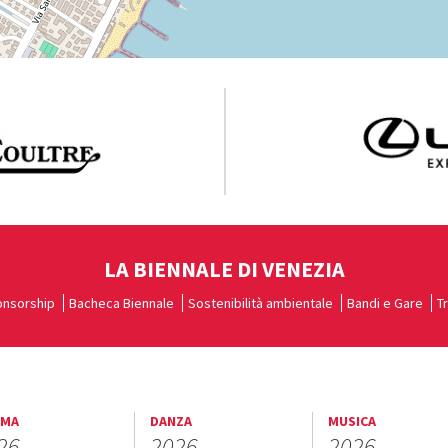
LA BIENNALE DI VENEZIA
nsorship
Bacheca Biennale
Sostenibilità ambientale
Bandi e Gare
T
EMA
DANZA
MUSICA
26
2026
2026