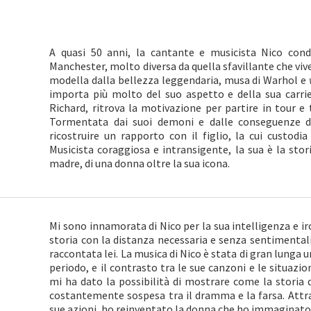
A quasi 50 anni, la cantante e musicista Nico cond
Manchester, molto diversa da quella sfavillante che viv
modella dalla bellezza leggendaria, musa di Warhol e
importa più molto del suo aspetto e della sua carri
Richard, ritrova la motivazione per partire in tour e t
Tormentata dai suoi demoni e dalle conseguenze d
ricostruire un rapporto con il figlio, la cui custodi
Musicista coraggiosa e intransigente, la sua è la storia
madre, di una donna oltre la sua icona.
Mi sono innamorata di Nico per la sua intelligenza e ir
storia con la distanza necessaria e senza sentimental
raccontata lei. La musica di Nico è stata di gran lunga u
periodo, e il contrasto tra le sue canzoni e le situazi
mi ha dato la possibilità di mostrare come la storia d
costantemente sospesa tra il dramma e la farsa. Attrav
sue azioni, ho reinventato la donna che ho immaginato ci