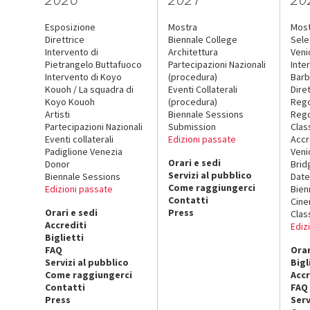
Esposizione
Mostra
Mos
Direttrice
Biennale College
Sele
Intervento di
Architettura
Veni
Pietrangelo Buttafuoco
Partecipazioni Nazionali
Inte
Intervento di Koyo
(procedura)
Barb
Kouoh / La squadra di
Eventi Collaterali
Dire
Koyo Kouoh
(procedura)
Reg
Artisti
Biennale Sessions
Rego
Partecipazioni Nazionali
Submission
Clas
Eventi collaterali
Edizioni passate
Accr
Padiglione Venezia
Veni
Orari e sedi
Donor
Brid
Servizi al pubblico
Biennale Sessions
Date
Come raggiungerci
Edizioni passate
Bien
Contatti
Cin
Orari e sedi
Press
Clas
Accrediti
Ediz
Biglietti
FAQ
Orar
Servizi al pubblico
Bigl
Come raggiungerci
Accr
Contatti
FAQ
Press
Serv