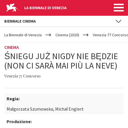
LA BIENNALE DI VENEZIA
BIENNALE CINEMA
YOUR
Salta al contenuto principale
ARE
La Biennale di Venezia
Cinema (2020)
Venezia 77 Concors
HERE
CINEMA
ŚNIEGU JUŻ NIGDY NIE BĘDZIE
(NON CI SARÀ MAI PIÙ LA NEVE)
Venezia 77 Concorso
Regia:
Małgorzata Szumowska, Michał Englert
Produzione: