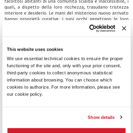
facoltosi abitanti di una comunità scialba e inaccessibile, i
quali, a dispetto della loro ricchezza, trasudano tristezza
interiore e desiderio. Le mani del misterioso nuovo arrivato
hanno proprietà curative, i suoi occhi penetrano le loro
anime. Alle loro orecchie, il suo accento russo suona come
una melodia del passato, un ricordo di un’infanzia più sicura e
protetta. Zhenia, questo è il suo nome, cambierà le loro vite.
This website uses cookies
COMMENTO DEI REGISTI
We use essential technical cookies to ensure the proper
La parola “neve” può assumere svariati significati ed evocare
functioning of the site and, only with your prior consent,
molteplici emozioni. Se da un lato può essere un elemento
third-party cookies to collect anonymous statistical
pervasivo e pericoloso, dall’altro è fonte di sicurezza e
conforto, una coperta che ci riporta alle favole dell'infanzia.
information about browsing. You can choose which
Oggi, viene associata alla distruzione del clima del pianeta
cookies to authorize. For more information, please see
per mano dell’uomo e, di conseguenza, alla sua lenta
our cookie policy.
sparizione dalla nostra vita. I protagonisti sono concentrati
su un piccolo mondo rassicurante, che danno per scontato.
Tuttavia, dietro le apparenze, sono alla ricerca di una
dimensione più spirituale. I personaggi bramano il contatto,
Show details
l’intimità, il sesso, la comprensione, la libertà.
Finanziariamente ricchi e spiritualmente poveri, sono
sopraffatti da una brama inconscia. Proiettano le proprie