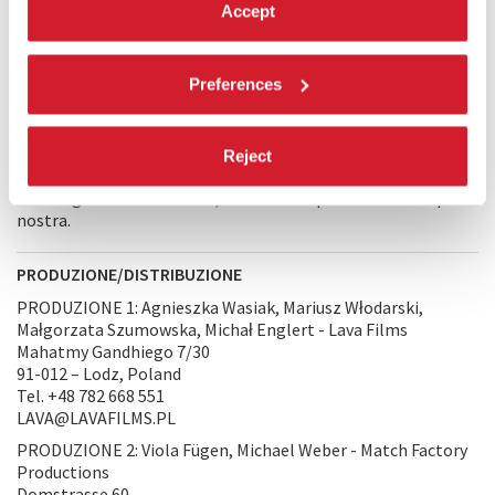
Accept
fantasie su uno sconosciuto che, dopo essere entrato nelle
loro vite, agisce come uno specchio. È difficile dire se questa
esperienza sia reale o un’illusione. La foresta magica nella
Preferences
quale si trovano con lo sconosciuto è puramente frutto della
loro immaginazione, oppure esiste veramente? Il film
è avvolto da un'aura di mistero. Vorremmo incoraggiare il
pubblico a riflettere sulle condizioni attuali dell’Europa. Il
Reject
nostro obiettivo è suscitare una serie di domande, sottili,
all’insegna dell’umorismo, senza alcun preconcetto da parte
nostra.
PRODUZIONE/DISTRIBUZIONE
PRODUZIONE 1: Agnieszka Wasiak, Mariusz Włodarski,
Małgorzata Szumowska, Michał Englert - Lava Films
Mahatmy Gandhiego 7/30
91-012 – Lodz, Poland
Tel. +48 782 668 551
LAVA@LAVAFILMS.PL
PRODUZIONE 2: Viola Fügen, Michael Weber - Match Factory
Productions
Domstrasse 60