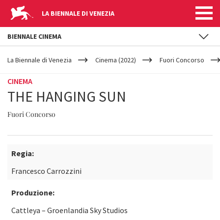
LA BIENNALE DI VENEZIA
BIENNALE CINEMA
YOUR
Salta al contenuto principale
ARE
La Biennale di Venezia
Cinema (2022)
Fuori Concorso
HERE
CINEMA
THE HANGING SUN
Fuori Concorso
Regia:
Francesco Carrozzini
Produzione:
Cattleya – Groenlandia Sky Studios