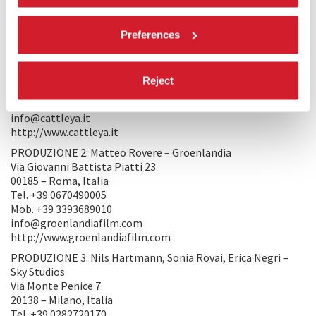
PRODUZIONE/DISTRIBUZIONE
Preferences
PRODUZIONE 1: Riccardo Tozzi, Giovanni Stabilini, Marco
Chimenz, Francesca Longardi – Cattleya
Piazzale Valerio Massimo 7/8
Reject
00162 – Roma, Italia
Tel. +39 06367201
info@cattleya.it
http://www.cattleya.it
PRODUZIONE 2: Matteo Rovere – Groenlandia
Via Giovanni Battista Piatti 23
00185 – Roma, Italia
Tel. +39 0670490005
Mob. +39 3393689010
info@groenlandiafilm.com
http://www.groenlandiafilm.com
PRODUZIONE 3: Nils Hartmann, Sonia Rovai, Erica Negri –
Sky Studios
Via Monte Penice 7
20138 – Milano, Italia
Tel. +39 0282720170