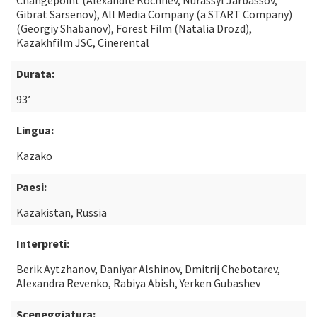
Changepoint (Alexandre Kochnev, Nurassyl Jarbassov,
Gibrat Sarsenov), All Media Company (a START Company)
(Georgiy Shabanov), Forest Film (Natalia Drozd),
Kazakhfilm JSC, Cinerental
Durata:
93’
Lingua:
Kazako
Paesi:
Kazakistan, Russia
Interpreti:
Berik Aytzhanov, Daniyar Alshinov, Dmitrij Chebotarev,
Alexandra Revenko, Rabiya Abish, Yerken Gubashev
Sceneggiatura: