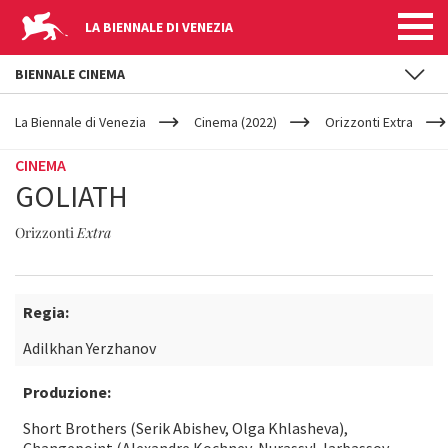
LA BIENNALE DI VENEZIA
BIENNALE CINEMA
YOUR
Salta al contenuto principale
ARE
La Biennale di Venezia
Cinema (2022)
Orizzonti Extra
HERE
CINEMA
GOLIATH
Orizzonti
Extra
Regia:
Adilkhan Yerzhanov
Produzione:
Short Brothers (Serik Abishev, Olga Khlasheva),