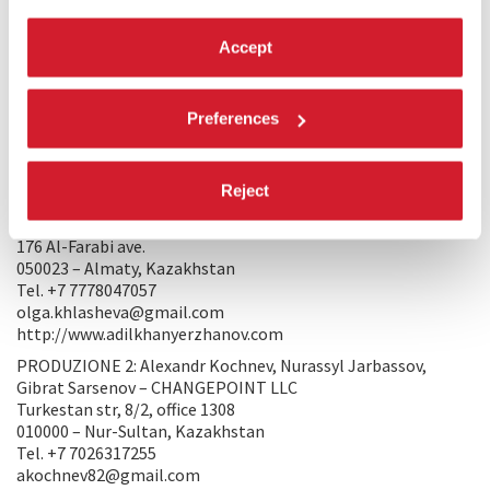
e i Golia scompariranno di fronte ai regimi totalitari. Questo
è ciò di cui parla il film. Del fatto che la libertà a volte è
Accept
opprimente per i piccoli, del loro inspiegabile amore per i
loro dittatori. In generale, il film parla principalmente di
vendetta, è un western in cui i personaggi decidono se
vendicarsi o perdonare.
Preferences
PRODUZIONE/DISTRIBUZIONE
Reject
PRODUZIONE 1: Serik Abishev, Olga Khlasheva – Short
Brothers LLC
176 Al-Farabi ave.
050023 – Almaty, Kazakhstan
Tel. +7 7778047057
olga.khlasheva@gmail.com
http://www.adilkhanyerzhanov.com
PRODUZIONE 2: Alexandr Kochnev, Nurassyl Jarbassov,
Gibrat Sarsenov – CHANGEPOINT LLC
Turkestan str, 8/2, office 1308
010000 – Nur-Sultan, Kazakhstan
Tel. +7 7026317255
akochnev82@gmail.com