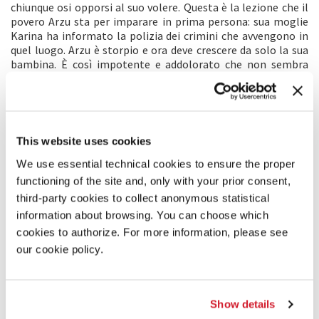
chiunque osi opporsi al suo volere. Questa è la lezione che il
povero Arzu sta per imparare in prima persona: sua moglie
Karina ha informato la polizia dei crimini che avvengono in
quel luogo. Arzu è storpio e ora deve crescere da solo la sua
bambina. È così impotente e addolorato che non sembra
nemmeno pensare alla vendetta. Poshaev lo prende sotto la
sua ala e gli offre un posto come guardiano in un cantiere.
Ben presto Arzu ha la possibilità di dimostrare la sua lealtà e
diventa il braccio destro di Poshaev. Ma dove risiede la vera
lealtà di Arzu: verso il suo capo o verso l’idea di giustizia?
This website uses cookies
We use essential technical cookies to ensure the proper
COMMENTO DEL REGISTA
functioning of the site and, only with your prior consent,
Goliath
parla di una storia locale, di un piccolo villaggio.
third-party cookies to collect anonymous statistical
Sebbene questo sia un microcosmo, le sue regole valgono in
information about browsing. You can choose which
tutto il mondo. Mi ha sempre stimolato l’idea di raccontare
cookies to authorize. For more information, please see
una favola sul potere. Mescolare folklore e giornalismo,
our cookie policy.
mentre allo stesso tempo mi interesso dei processi della
politica mondiale. Sono preoccupato perché l’era dei
dittatori non solo è ancora in auge, ma si sta addirittura
intensificando. Credo che la tirannia debba essere eliminata.
Show details
Credo che i Davide si troveranno di fronte a una società libera