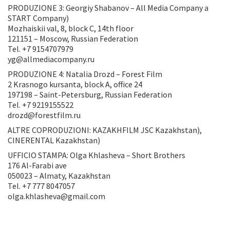
PRODUZIONE 3: Georgiy Shabanov – All Media Company a
START Company)
Mozhaiskii val, 8, block C, 14th floor
121151 – Moscow, Russian Federation
Tel. +7 9154707979
yg@allmediacompany.ru
PRODUZIONE 4: Natalia Drozd – Forest Film
2 Krasnogo kursanta, block A, office 24
197198 – Saint-Petersburg, Russian Federation
Tel. +7 9219155522
drozd@forestfilm.ru
ALTRE COPRODUZIONI: KAZAKHFILM JSC Kazakhstan),
CINERENTAL Kazakhstan)
UFFICIO STAMPA: Olga Khlasheva – Short Brothers
176 Al-Farabi ave
050023 – Almaty, Kazakhstan
Tel. +7 777 8047057
olga.khlasheva@gmail.com