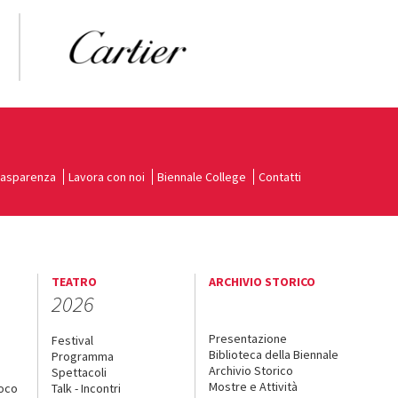
rasparenza
Lavora con noi
Biennale College
Contatti
TEATRO
ARCHIVIO STORICO
2026
Presentazione
Festival
Biblioteca della Biennale
Programma
Archivio Storico
Spettacoli
Mostre e Attività
uoco
Talk - Incontri