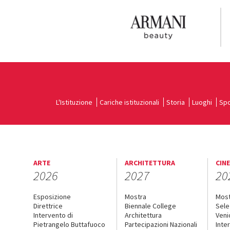
L'Istituzione
Cariche istituzionali
Storia
Luoghi
Spo
ARTE
ARCHITETTURA
CIN
2026
2027
20
Esposizione
Mostra
Mos
Direttrice
Biennale College
Sele
Intervento di
Architettura
Veni
Pietrangelo Buttafuoco
Partecipazioni Nazionali
Inte