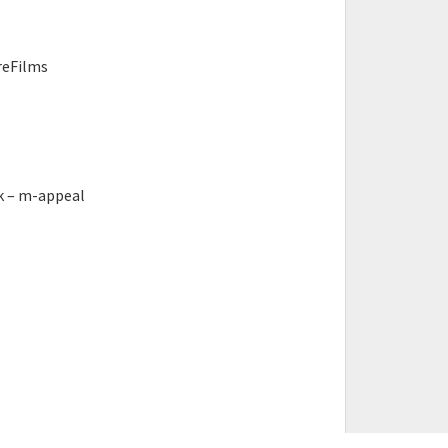
reFilms
 – m-appeal