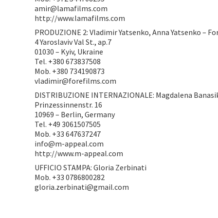
amir@lamafilms.com
http://www.lamafilms.com
PRODUZIONE 2: Vladimir Yatsenko, Anna Yatsenko – Fo
4 Yaroslaviv Val St., ap.7
01030 – Kyiv, Ukraine
Tel. +380 673837508
Mob. +380 734190873
vladimir@forefilms.com
DISTRIBUZIONE INTERNAZIONALE: Magdalena Banasik
Prinzessinnenstr. 16
10969 – Berlin, Germany
Tel. +49 3061507505
Mob. +33 647637247
info@m-appeal.com
http://www.m-appeal.com
UFFICIO STAMPA: Gloria Zerbinati
Mob. +33 0786800282
gloria.zerbinati@gmail.com