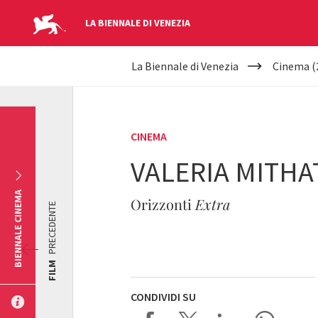
LA BIENNALE DI VENEZIA
YOUR
Salta al contenuto principale
La Biennale di Venezia
Cinema (
ARE
HERE
CINEMA
VALERIA MITHA
BIENNALE CINEMA
Orizzonti
Extra
PRECEDENTE
FILM
CONDIVIDI SU