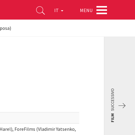
MENU
IT
sposa)
SUCCESSIVO
FILM
Harel), ForeFilms (Vladimir Yatsenko,