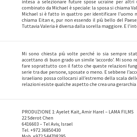
intesa a selezionare future spose ucraine per altri 
combinato da Michael è speciale: la sposa si chiama Vale
Michael si è fatto in quattro per identificare l’uomo m
chiama Eitan e, pur non essendo il più bello del Paes
Tuttavia Valeria è diversa dalla sorella maggiore. E l’inte
Mi sono chiesta più volte perché io sia sempre sta
accettano di buon grado un simile ‘accordo’. Mi sono r
fare soprattutto con il fatto che queste relazioni fun
serie tra due persone, sposate o meno. E sebbene l’acc
israeliano possa collocarsi all’estremo della scala dell
relazioni esiste qualche aspetto che crea una gerarchia 
PRODUZIONE 1: Ayelet Kait, Amir Harel – LAMA FILMS
22 Sderot Chen
6416603 – Tel Aviv, Israel
Tel. +972 36850430
Mob. +972 544708295