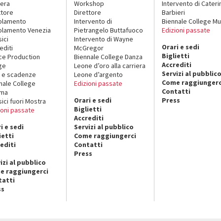
era
Workshop
Intervento di Cateri
ttore
Direttore
Barbieri
olamento
Intervento di
Biennale College Mu
lamento Venezia
Pietrangelo Buttafuoco
Edizioni passate
sici
Intervento di Wayne
Orari e sedi
editi
McGregor
Biglietti
ce Production
Biennale College Danza
Accrediti
ge
Leone d’oro alla carriera
Servizi al pubblic
 e scadenze
Leone d’argento
Come raggiungerc
nale College
Edizioni passate
Contatti
ema
Orari e sedi
Press
sici fuori Mostra
Biglietti
ioni passate
Accrediti
i e sedi
Servizi al pubblico
ietti
Come raggiungerci
editi
Contatti
Press
izi al pubblico
e raggiungerci
tatti
ss