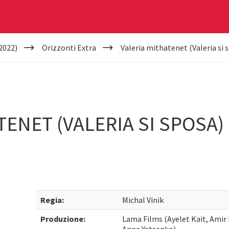
2022)
Orizzonti Extra
Valeria mithatenet (Valeria si 
TENET (VALERIA SI SPOSA)
Regia:
Michal Vinik
Produzione:
Lama Films (Ayelet Kait, Amir 