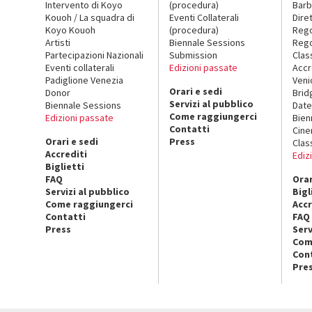
Intervento di Koyo
(procedura)
Barb
Kouoh / La squadra di
Eventi Collaterali
Dire
Koyo Kouoh
(procedura)
Reg
Artisti
Biennale Sessions
Rego
Partecipazioni Nazionali
Submission
Clas
Eventi collaterali
Edizioni passate
Accr
Padiglione Venezia
Veni
Orari e sedi
Donor
Brid
Servizi al pubblico
Biennale Sessions
Date
Come raggiungerci
Edizioni passate
Bien
Contatti
Cin
Orari e sedi
Press
Clas
Accrediti
Ediz
Biglietti
FAQ
Orar
Servizi al pubblico
Bigl
Come raggiungerci
Accr
Contatti
FAQ
Press
Serv
Com
Con
Pre