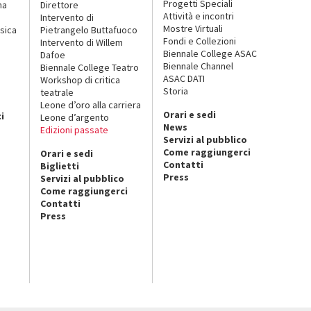
Progetti Speciali
na
Direttore
Attività e incontri
Intervento di
Mostre Virtuali
sica
Pietrangelo Buttafuoco
Fondi e Collezioni
Intervento di Willem
Biennale College ASAC
Dafoe
Biennale Channel
Biennale College Teatro
ASAC DATI
Workshop di critica
Storia
teatrale
o
Leone d’oro alla carriera
Orari e sedi
i
Leone d’argento
News
Edizioni passate
Servizi al pubblico
Come raggiungerci
Orari e sedi
Contatti
Biglietti
Press
Servizi al pubblico
Come raggiungerci
Contatti
Press