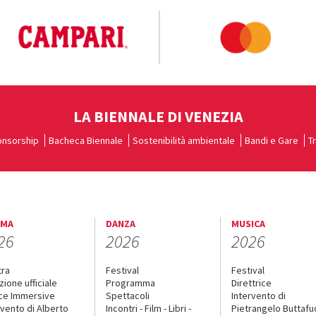
LA BIENNALE DI VENEZIA
nsorship
Bacheca Biennale
Sostenibilità ambientale
Bandi e Gare
T
EMA
DANZA
MUSICA
26
2026
2026
tra
Festival
Festival
zione ufficiale
Programma
Direttrice
ce Immersive
Spettacoli
Intervento di
rvento di Alberto
Incontri - Film - Libri -
Pietrangelo Buttaf