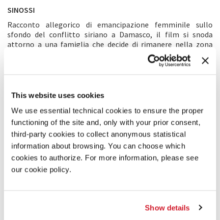
SINOSSI
Racconto allegorico di emancipazione femminile sullo
sfondo del conflitto siriano a Damasco, il film si snoda
attorno a una famiglia che decide di rimanere nella zona
assediata. Quando una granata provoca una voragine nel
tetto dell’edificio in cui vivono la quattordicenne Zeina e la
sua famiglia, questi si trovano improvvisamente esposti al
mondo esterno. Un giorno un ragazzo che vive nelle
vicinanze cala una corda attraverso l’apertura nel tetto e
This website uses cookies
Zeina scopre il suo primo assaggio di libertà. Mentre il padre
We use essential technical cookies to ensure the proper
è determinato a rimanere nella sua casa e a non diventare un
rifugiato, questa nuova finestra apre un mondo
functioning of the site and, only with your prior consent,
inimmaginabile di possibilità a lei e alla madre, che ora si
third-party cookies to collect anonymous statistical
trovano di fronte al dilemma se restare o partire.
information about browsing. You can choose which
cookies to authorize. For more information, please see
COMMENTO DELLA REGISTA
our cookie policy.
Solo dopo l’inizio dei bombardamenti nel nostro quartiere di
Damasco sono uscita di casa con mia sorella. La società
damascena era conservatrice, anche nelle famiglie liberali.
Show details
Con la nuova ondata di sfollamenti, è diventato normale (per