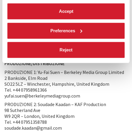
la prima volta) vedere giovani donne damascene vivere da
sole e separarsi dalle loro famiglie. Io e molte mie amiche
Accept
abbiamo iniziato a prendere decisioni che prima non
avremmo mai preso. Ora, purtroppo, non esiste più una
società, è successo qualcosa di nuovo.
Preferences
‘Nezouh’ in arabo indica lo spostamento di anime, acqua e
persone; è lo spostamento della luce e dell’oscurità.
Nezouh
cerca di parlare di questa inevitabile invasione di luce e
speranza in mezzo a questo caos.
Reject
PRODUZIONE/DISTRIBUZIONE
PRODUZIONE 1: Yu-Fai Suen – Berkeley Media Group Limited
2 Bankside, Elm Road
SO22 5LZ – Winchester, Hampshire, United Kingdom
Tel. +44 07958961366
yufai.suen@berkeleymediagroup.com
PRODUZIONE 2: Soudade Kaadan – KAF Production
98 Sutherland Ave
W9 2QR – London, United Kingdom
Tel. +44 07951358788
soudade.kaadan@gmail.com