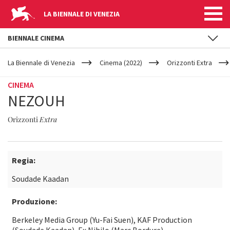
LA BIENNALE DI VENEZIA
BIENNALE CINEMA
YOUR
Salta al contenuto principale
ARE
La Biennale di Venezia
Cinema (2022)
Orizzonti Extra
HERE
CINEMA
NEZOUH
Orizzonti
Extra
Regia:
Soudade Kaadan
Produzione:
Berkeley Media Group (Yu-Fai Suen), KAF Production