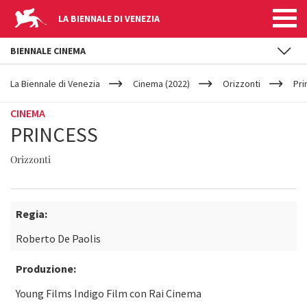
LA BIENNALE DI VENEZIA
BIENNALE CINEMA
YOUR
Salta al contenuto principale
ARE
La Biennale di Venezia
Cinema (2022)
Orizzonti
Pri
HERE
CINEMA
PRINCESS
Orizzonti
Regia:
Roberto De Paolis
Produzione:
Young Films Indigo Film con Rai Cinema