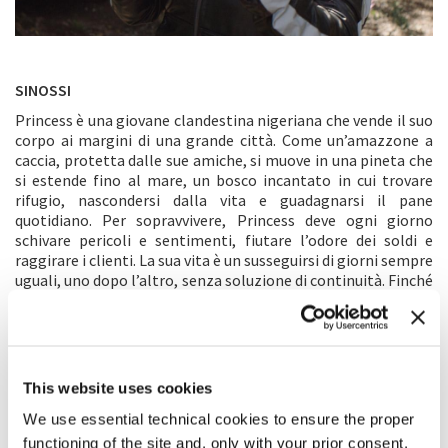
SINOSSI
Princess è una giovane clandestina nigeriana che vende il suo
corpo ai margini di una grande città. Come un’amazzone a
caccia, protetta dalle sue amiche, si muove in una pineta che
si estende fino al mare, un bosco incantato in cui trovare
rifugio, nascondersi dalla vita e guadagnarsi il pane
quotidiano. Per sopravvivere, Princess deve ogni giorno
schivare pericoli e sentimenti, fiutare l’odore dei soldi e
raggirare i clienti. La sua vita è un susseguirsi di giorni sempre
uguali, uno dopo l’altro, senza soluzione di continuità. Finché
un giorno, spinta da una forza interiore a rompere le catene
del cinismo e dello sfruttamento, litiga con le amiche con cui
condivide la strada e incontra un uomo che vuole salvarla.
Prima, però, dovrà salvarsi da sola.
This website uses cookies
COMMENTO DEL REGISTA
We use essential technical cookies to ensure the proper
Ho costruito
Princess
fondendo il mio punto di vista con
functioning of the site and, only with your prior consent,