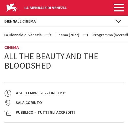
LA BIENNALE DI VENEZIA
BIENNALE CINEMA
YOUR
Salta al contenuto principale
ARE
La Biennale di Venezia
Cinema (2022)
Programma (Accredit
HERE
CINEMA
ALL THE BEAUTY AND THE
BLOODSHED
4 SETTEMBRE 2022
ORE
11:15
SALA CORINTO
PUBBLICO – TUTTI GLI ACCREDITI