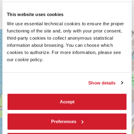
This website uses cookies
We use essential technical cookies to ensure the proper
functioning of the site and, only with your prior consent,
SALA
+
third-party cookies to collect anonymous statistical
CORINTO
−
information about browsing. You can choose which
Via
cookies to authorize. For more information, please see
Falier
4
our cookie policy.
30126
Lido
di
Venezia
Show details
SCOPRI LA SEDE
Accept
Vedi
su
Google
Maps
Preferences