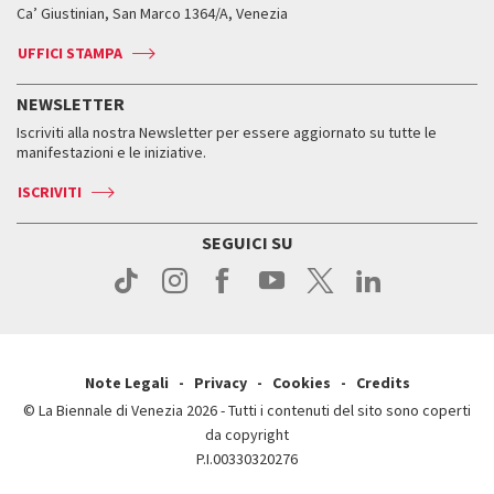
Biennale College ASAC
Come raggiungerci
Orari e sedi
Come raggiungerci
Ca’ Giustinian, San Marco 1364/A, Venezia
Biglietti
Leone d’argento
Biennale Channel
Contatti
Biglietti
Contatti
Accrediti
Edizioni passate
UFFICI STAMPA
ASAC DATI
Press
Accrediti
Press
Servizi al pubblico
Storia
FAQ
NEWSLETTER
Come raggiungerci
Orari e sedi
Servizi al pubblico
Iscriviti alla nostra Newsletter per essere aggiornato su tutte le
Contatti
Biglietti
Orari e sedi
Come raggiungerci
manifestazioni e le iniziative.
Press
Servizi al pubblico
News
Contatti
ISCRIVITI
Come raggiungerci
Servizi al pubblico
Press
Contatti
Come raggiungerci
SEGUICI SU
Press
Contatti
Press
Note Legali
Privacy
Cookies
Credits
© La Biennale di Venezia 2026 - Tutti i contenuti del sito sono coperti
da copyright
P.I.00330320276