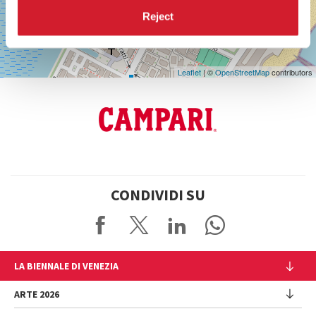
Reject
Leaflet
| ©
OpenStreetMap
contributors
CONDIVIDI SU
LA BIENNALE DI VENEZIA
L'Istituzione
ARTE 2026
Cariche istituzionali