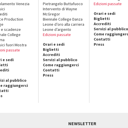
lamento Venezia
Pietrangelo Buttafuoco
Edizioni passate
sici
Intervento di Wayne
Orari e sedi
editi
McGregor
Biglietti
ce Production
Biennale College Danza
Accrediti
ge
Leone d’oro alla carriera
Servizi al pubblic
 e scadenze
Leone d’argento
Come raggiungerc
nale College
Edizioni passate
Contatti
ema
Orari e sedi
Press
sici fuori Mostra
Biglietti
ioni passate
Accrediti
i e sedi
Servizi al pubblico
ietti
Come raggiungerci
editi
Contatti
Press
izi al pubblico
e raggiungerci
tatti
ss
NEWSLETTER