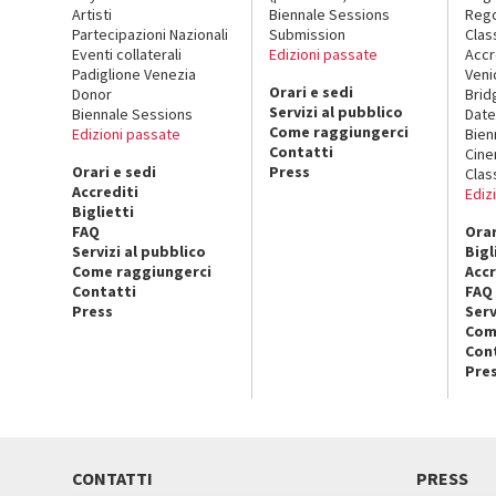
Artisti
Biennale Sessions
Rego
Partecipazioni Nazionali
Submission
Clas
Eventi collaterali
Edizioni passate
Accr
Padiglione Venezia
Veni
Orari e sedi
Donor
Brid
Servizi al pubblico
Biennale Sessions
Date
Come raggiungerci
Edizioni passate
Bien
Contatti
Cin
Orari e sedi
Press
Clas
Accrediti
Ediz
Biglietti
FAQ
Orar
Servizi al pubblico
Bigl
Come raggiungerci
Accr
Contatti
FAQ
Press
Serv
Com
Con
Pre
CONTATTI
PRESS