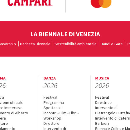
LA BIENNALE DI VENEZIA
nsorship
Bacheca Biennale
Sostenibilità ambientale
Bandi e Gare
T
EMA
DANZA
MUSICA
26
2026
2026
tra
Festival
Festival
zione ufficiale
Programma
Direttrice
ce Immersive
Spettacoli
Intervento di
rvento di Alberto
Incontri - Film - Libri -
Pietrangelo Buttaf
era
Workshop
Intervento di Cateri
ttore
Direttore
Barbieri
olamento
Intervento di
Biennale College Mu