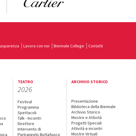
rasparenza
Lavora con noi
Biennale College
Contatti
TEATRO
ARCHIVIO STORICO
2026
Presentazione
Festival
Biblioteca della Biennale
Programma
Archivio Storico
Spettacoli
Mostre e Attività
uoco
Talk - Incontri
Progetti Speciali
na
Direttore
Attività e incontri
Intervento di
Mostre Virtuali
sica
Pietrangelo Buttafuoco