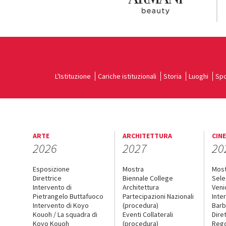
L'Istituzione
Cariche istituzionali
Storia
Luoghi
Spo
ARTE
ARCHITETTURA
CIN
2026
2027
20
Esposizione
Mostra
Mos
Direttrice
Biennale College
Sele
Intervento di
Architettura
Veni
Pietrangelo Buttafuoco
Partecipazioni Nazionali
Inte
Intervento di Koyo
(procedura)
Barb
Kouoh / La squadra di
Eventi Collaterali
Dire
Koyo Kouoh
(procedura)
Reg