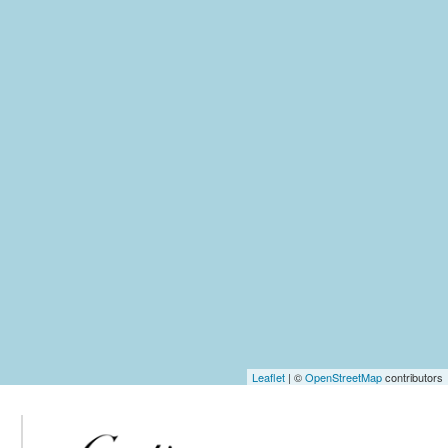
Leaflet
| ©
OpenStreetMap
contributors