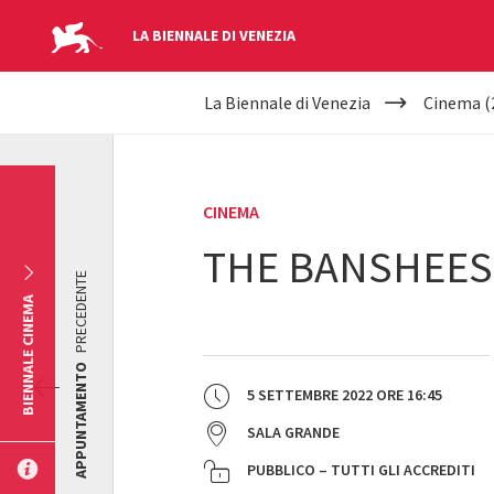
LA BIENNALE DI VENEZIA
YOUR
Salta al contenuto principale
La Biennale di Venezia
Cinema (
ARE
HERE
CINEMA
THE BANSHEES 
PRECEDENTE
BIENNALE CINEMA
APPUNTAMENTO
5 SETTEMBRE 2022
ORE
16:45
SALA GRANDE
PUBBLICO – TUTTI GLI ACCREDITI