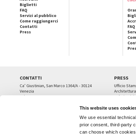
Biglietti
FAQ
Orar
Servizi al pubblico
Bigl
Come raggiungerci
Accr
Contatti
FAQ
Press
Serv
Com
Con
Pre
CONTATTI
PRESS
Ca’ Giustinian, San Marco 1364/A - 30124
Ufficio Stam
Venezia
Architettura
Tel. 041 5218711
Ca’ Giustini
email info@labiennale.org
UFFICI ST
This website uses cookie
TUTTI I CONTATTI
We use essential technical 
prior consent, third-party
can choose which cookies t