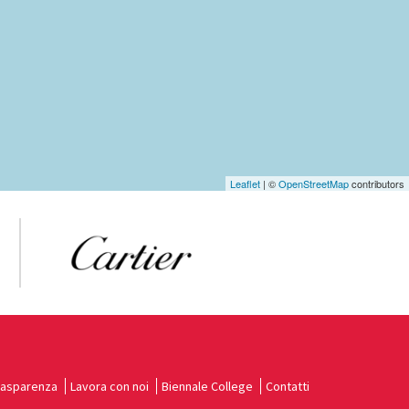
Leaflet
| ©
OpenStreetMap
contributors
rasparenza
Lavora con noi
Biennale College
Contatti