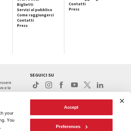
Contatti
Biglietti
Press
Servizi al pubblico
Come raggiungerci
Contatti
Press
SEGUICI SU
 essere
ni e le
Accept
th your
ing. You
Preferences
.