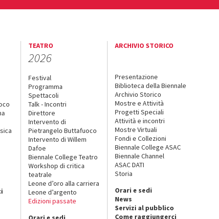
TEATRO
ARCHIVIO STORICO
2026
Presentazione
Festival
Biblioteca della Biennale
Programma
Archivio Storico
Spettacoli
Mostre e Attività
uoco
Talk - Incontri
Progetti Speciali
na
Direttore
Attività e incontri
Intervento di
Mostre Virtuali
sica
Pietrangelo Buttafuoco
Fondi e Collezioni
Intervento di Willem
Biennale College ASAC
Dafoe
Biennale Channel
Biennale College Teatro
ASAC DATI
Workshop di critica
Storia
teatrale
o
Leone d’oro alla carriera
Orari e sedi
i
Leone d’argento
News
Edizioni passate
Servizi al pubblico
Come raggiungerci
Orari e sedi