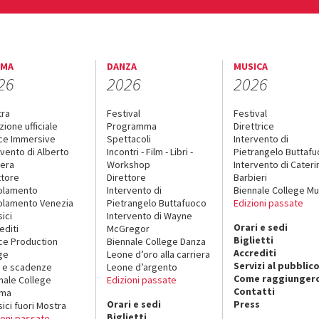
EMA
DANZA
MUSICA
26
2026
2026
tra
Festival
Festival
zione ufficiale
Programma
Direttrice
ce Immersive
Spettacoli
Intervento di
rvento di Alberto
Incontri - Film - Libri -
Pietrangelo Buttaf
era
Workshop
Intervento di Cateri
ttore
Direttore
Barbieri
olamento
Intervento di
Biennale College Mu
lamento Venezia
Pietrangelo Buttafuoco
Edizioni passate
sici
Intervento di Wayne
Orari e sedi
editi
McGregor
Biglietti
ce Production
Biennale College Danza
Accrediti
ge
Leone d’oro alla carriera
Servizi al pubblic
 e scadenze
Leone d’argento
Come raggiungerc
nale College
Edizioni passate
Contatti
ema
Orari e sedi
Press
sici fuori Mostra
Biglietti
ioni passate