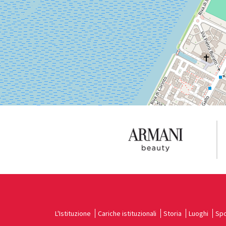
Vedi
su
Google
Maps
L'Istituzione
Cariche istituzionali
Storia
Luoghi
Spo