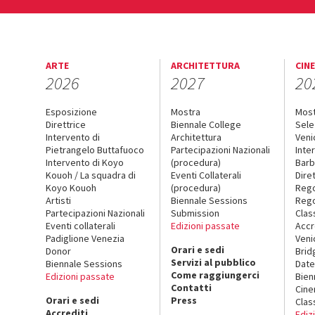
ARTE
ARCHITETTURA
CIN
2026
2027
20
Esposizione
Mostra
Mos
Direttrice
Biennale College
Sele
Intervento di
Architettura
Veni
Pietrangelo Buttafuoco
Partecipazioni Nazionali
Inte
Intervento di Koyo
(procedura)
Barb
Kouoh / La squadra di
Eventi Collaterali
Dire
Koyo Kouoh
(procedura)
Reg
Artisti
Biennale Sessions
Rego
Partecipazioni Nazionali
Submission
Clas
Eventi collaterali
Edizioni passate
Accr
Padiglione Venezia
Veni
Orari e sedi
Donor
Brid
Servizi al pubblico
Biennale Sessions
Date
Come raggiungerci
Edizioni passate
Bien
Contatti
Cin
Orari e sedi
Press
Clas
Accrediti
Ediz