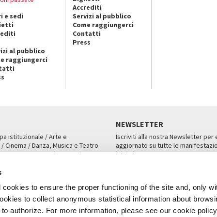
Accrediti
i e sedi
Servizi al pubblico
ietti
Come raggiungerci
editi
Contatti
Press
izi al pubblico
e raggiungerci
tatti
ss
NEWSLETTER
pa istituzionale / Arte e
Iscriviti alla nostra Newsletter per
 / Cinema / Danza, Musica e Teatro
aggiornato su tutte le manifestazio
an, San Marco 1364/A, Venezia
iniziative.
AMPA
ISCRIVITI
s
cookies to ensure the proper functioning of the site and, only wi
 cookies to collect anonymous statistical information about brows
o authorize. For more information, please see our cookie policy