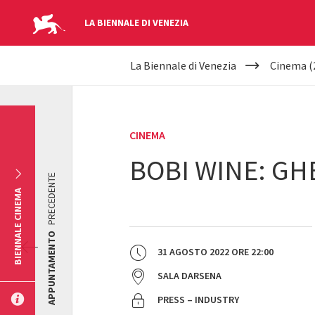
LA BIENNALE DI VENEZIA
YOUR
Salta al contenuto principale
La Biennale di Venezia
Cinema (
ARE
HERE
CINEMA
BOBI WINE: GH
PRECEDENTE
BIENNALE CINEMA
APPUNTAMENTO
31 AGOSTO 2022
ORE
22:00
SALA DARSENA
PRESS – INDUSTRY