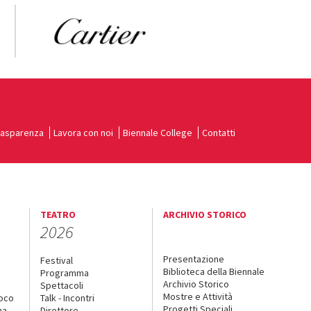
rasparenza
Lavora con noi
Biennale College
Contatti
TEATRO
ARCHIVIO STORICO
2026
Presentazione
Festival
Biblioteca della Biennale
Programma
Archivio Storico
Spettacoli
Mostre e Attività
uoco
Talk - Incontri
Progetti Speciali
na
Direttore