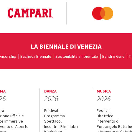
LA BIENNALE DI VENEZIA
nsorship
Bacheca Biennale
Sostenibilità ambientale
Bandi e Gare
T
EMA
DANZA
MUSICA
26
2026
2026
tra
Festival
Festival
zione ufficiale
Programma
Direttrice
ce Immersive
Spettacoli
Intervento di
rvento di Alberto
Incontri - Film - Libri -
Pietrangelo Buttaf
era
Workshop
Intervento di Cateri