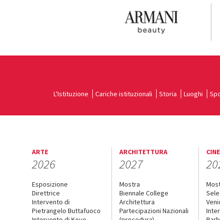
L'Istituzione
Cariche istituzionali
Storia
Luoghi
Spo
ARTE
ARCHITETTURA
CIN
2026
2027
20
Esposizione
Mostra
Mos
Direttrice
Biennale College
Sele
Intervento di
Architettura
Veni
Pietrangelo Buttafuoco
Partecipazioni Nazionali
Inte
Intervento di Koyo
(procedura)
Barb