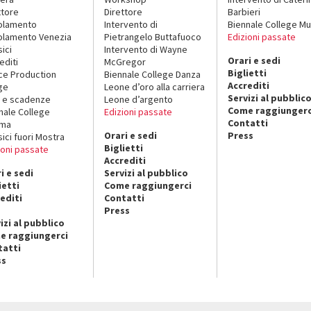
ttore
Direttore
Barbieri
olamento
Intervento di
Biennale College Mu
lamento Venezia
Pietrangelo Buttafuoco
Edizioni passate
sici
Intervento di Wayne
Orari e sedi
editi
McGregor
Biglietti
ce Production
Biennale College Danza
Accrediti
ge
Leone d’oro alla carriera
Servizi al pubblic
 e scadenze
Leone d’argento
Come raggiungerc
nale College
Edizioni passate
Contatti
ema
Orari e sedi
Press
sici fuori Mostra
Biglietti
ioni passate
Accrediti
i e sedi
Servizi al pubblico
ietti
Come raggiungerci
editi
Contatti
Press
izi al pubblico
e raggiungerci
tatti
ss