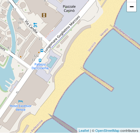
−
Leaflet
| ©
OpenStreetMap
contributors