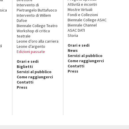
Attività e incontri
Intervento di
Mostre Virtuali
sica
Pietrangelo Buttafuoco
Fondi e Collezioni
Intervento di Willem
Biennale College ASAC
Dafoe
Biennale Channel
Biennale College Teatro
ASAC DATI
Workshop di critica
Storia
teatrale
o
Leone d’oro alla carriera
Orari e sedi
i
Leone d’argento
News
Edizioni passate
Servizi al pubblico
Come raggiungerci
Orari e sedi
Contatti
Biglietti
Press
Servizi al pubblico
Come raggiungerci
Contatti
Press