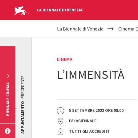
LA BIENNALE DI VENEZIA
YOUR
Salta al contenuto principale
La Biennale di Venezia
Cinema (
ARE
HERE
CINEMA
L’IMMENSITÀ
PRECEDENTE
BIENNALE CINEMA
APPUNTAMENTO
5 SETTEMBRE 2022
ORE
08:00
PALABIENNALE
TUTTI GLI ACCREDITI