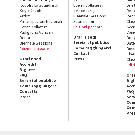
Kouoh / La squadra di
Eventi Collaterali
Dire
Koyo Kouoh
(procedura)
Reg
Artisti
Biennale Sessions
Rego
Partecipazioni Nazionali
Submission
Clas
Eventi collaterali
Edizioni passate
Accr
Padiglione Venezia
Veni
Orari e sedi
Donor
Brid
Servizi al pubblico
Biennale Sessions
Date
Come raggiungerci
Edizioni passate
Bien
Contatti
Cin
Orari e sedi
Press
Clas
Accrediti
Ediz
Biglietti
FAQ
Orar
Servizi al pubblico
Bigl
Come raggiungerci
Accr
Contatti
FAQ
Press
Serv
Com
Con
Pre