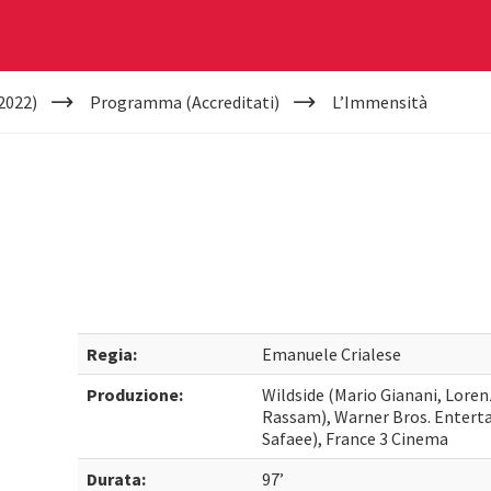
2022)
Programma (Accreditati)
L’Immensità
Regia:
Emanuele Crialese
Produzione:
Wildside (Mario Gianani, Loren
Rassam), Warner Bros. Enterta
Safaee), France 3 Cinema
Durata:
97’