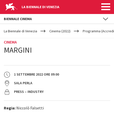
LA BIENNALE DI VENEZIA
BIENNALE CINEMA
YOUR
Salta al contenuto principale
ARE
La Biennale di Venezia
Cinema (2022)
Programma (Accredit
HERE
CINEMA
MARGINI
1 SETTEMBRE 2022
ORE
09:00
SALA PERLA
PRESS – INDUSTRY
Regia:
Niccolò Falsetti