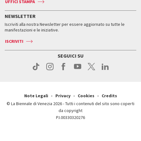
Accrediti
Edizioni passate
UFFICI STAMPA
ASAC DATI
Press
Accrediti
Press
Servizi al pubblico
Storia
FAQ
NEWSLETTER
Come raggiungerci
Orari e sedi
Servizi al pubblico
Iscriviti alla nostra Newsletter per essere aggiornato su tutte le
Contatti
Biglietti
Orari e sedi
Come raggiungerci
manifestazioni e le iniziative.
Press
Servizi al pubblico
News
Contatti
ISCRIVITI
Come raggiungerci
Servizi al pubblico
Press
Contatti
Come raggiungerci
SEGUICI SU
Press
Contatti
Press
Note Legali
Privacy
Cookies
Credits
© La Biennale di Venezia 2026 - Tutti i contenuti del sito sono coperti
da copyright
P.I.00330320276