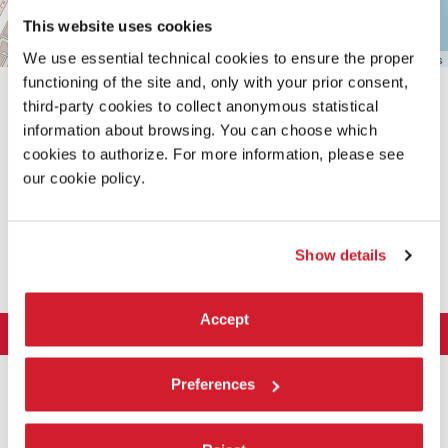
This website uses cookies
We use essential technical cookies to ensure the proper
Leaflet
| ©
OpenStreetMap
contributors
functioning of the site and, only with your prior consent,
third-party cookies to collect anonymous statistical
information about browsing. You can choose which
cookies to authorize. For more information, please see
our cookie policy.
CONDIVIDI SU
Show details
Accept
LA BIENNALE DI VENEZIA
L'Istituzione
ARTE 2026
Preferences
Cariche istituzionali
ARCHITETTURA 2027
Esposizione
Storia
Direttrice