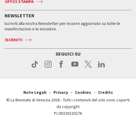
Accrediti
Edizioni passate
UFFICI STAMPA
ASAC DATI
Press
Accrediti
Press
Servizi al pubblico
Storia
FAQ
NEWSLETTER
Come raggiungerci
Orari e sedi
Servizi al pubblico
Iscriviti alla nostra Newsletter per essere aggiornato su tutte le
Contatti
Biglietti
Orari e sedi
Come raggiungerci
manifestazioni e le iniziative.
Press
Servizi al pubblico
News
Contatti
ISCRIVITI
Come raggiungerci
Servizi al pubblico
Press
Contatti
Come raggiungerci
SEGUICI SU
Press
Contatti
Press
Note Legali
Privacy
Cookies
Credits
© La Biennale di Venezia 2026 - Tutti i contenuti del sito sono coperti
da copyright
P.I.00330320276