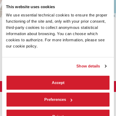
This website uses cookies
We use essential technical cookies to ensure the proper
Leaflet
| ©
OpenStreetMap
contributors
functioning of the site and, only with your prior consent,
third-party cookies to collect anonymous statistical
information about browsing. You can choose which
cookies to authorize. For more information, please see
our cookie policy.
CONDIVIDI SU
Show details
Accept
LA BIENNALE DI VENEZIA
L'Istituzione
ARTE 2026
Preferences
Cariche istituzionali
ARCHITETTURA 2027
Esposizione
Storia
Direttrice