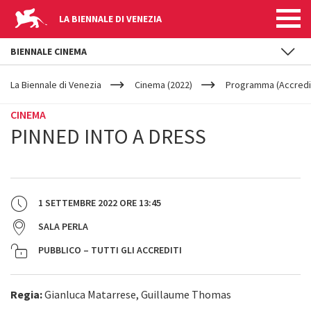
LA BIENNALE DI VENEZIA
BIENNALE CINEMA
YOUR
Salta al contenuto principale
ARE
La Biennale di Venezia
Cinema (2022)
Programma (Accredit
HERE
CINEMA
PINNED INTO A DRESS
1 SETTEMBRE 2022
ORE
13:45
SALA PERLA
PUBBLICO – TUTTI GLI ACCREDITI
Regia:
Gianluca Matarrese, Guillaume Thomas