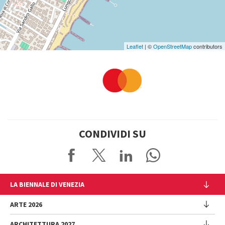
Leaflet
| ©
OpenStreetMap
contributors
CONDIVIDI SU
LA BIENNALE DI VENEZIA
L'Istituzione
ARTE 2026
Cariche istituzionali
ARCHITETTURA 2027