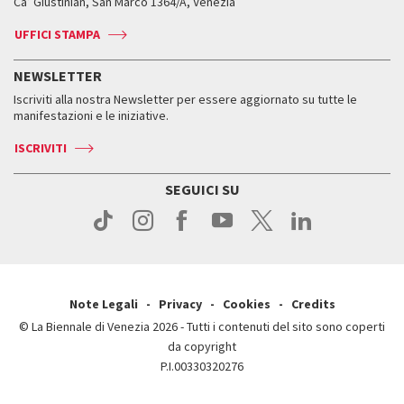
Ca’ Giustinian, San Marco 1364/A, Venezia
Biglietti
Leone d’argento
Biennale Channel
Contatti
Biglietti
Contatti
Accrediti
Edizioni passate
UFFICI STAMPA
ASAC DATI
Press
Accrediti
Press
Servizi al pubblico
Storia
FAQ
NEWSLETTER
Come raggiungerci
Orari e sedi
Servizi al pubblico
Iscriviti alla nostra Newsletter per essere aggiornato su tutte le
Contatti
Biglietti
Orari e sedi
Come raggiungerci
manifestazioni e le iniziative.
Press
Servizi al pubblico
News
Contatti
ISCRIVITI
Come raggiungerci
Servizi al pubblico
Press
Contatti
Come raggiungerci
SEGUICI SU
Press
Contatti
Press
Note Legali
Privacy
Cookies
Credits
© La Biennale di Venezia 2026 - Tutti i contenuti del sito sono coperti
da copyright
P.I.00330320276