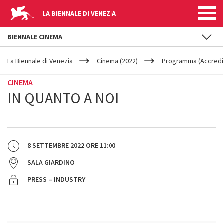
LA BIENNALE DI VENEZIA
BIENNALE CINEMA
YOUR
Salta al contenuto principale
ARE
La Biennale di Venezia
Cinema (2022)
Programma (Accredit
HERE
CINEMA
IN QUANTO A NOI
8 SETTEMBRE 2022
ORE
11:00
SALA GIARDINO
PRESS – INDUSTRY