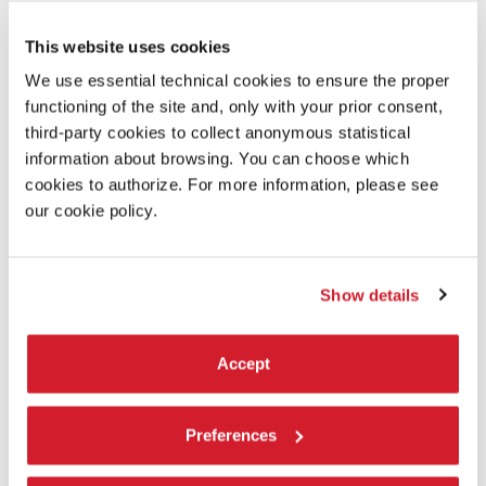
Rev rev rev
This website uses cookies
Con il supporto di:
We use essential technical cookies to ensure the proper
Regione Marche – Assessorato Beni e attività culturali
functioning of the site and, only with your prior consent,
third-party cookies to collect anonymous statistical
information about browsing. You can choose which
SCOPRI DI PIÙ SUL FILM
cookies to authorize. For more information, please see
our cookie policy.
Show details
Accept
Preferences