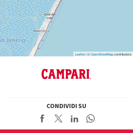
Vedi
su
Google
Maps
Leaflet
| ©
OpenStreetMap
contributors
CONDIVIDI SU