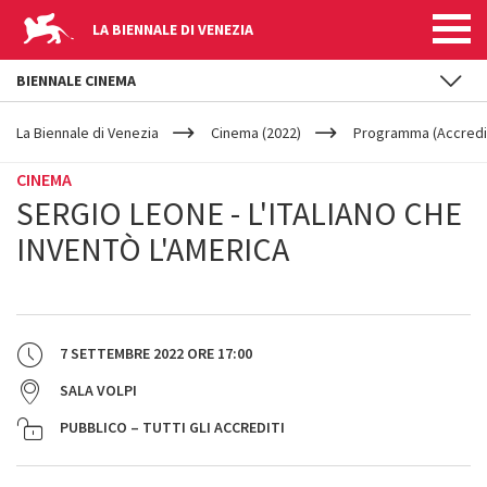
LA BIENNALE DI VENEZIA
BIENNALE CINEMA
YOUR
Salta al contenuto principale
ARE
La Biennale di Venezia
Cinema (2022)
Programma (Accredit
HERE
CINEMA
SERGIO LEONE - L'ITALIANO CHE
INVENTÒ L'AMERICA
7 SETTEMBRE 2022
ORE
17:00
SALA VOLPI
PUBBLICO – TUTTI GLI ACCREDITI