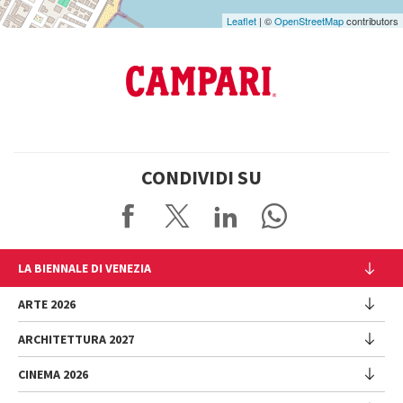
Leaflet
| ©
OpenStreetMap
contributors
CONDIVIDI SU
LA BIENNALE DI VENEZIA
L'Istituzione
ARTE 2026
Cariche istituzionali
ARCHITETTURA 2027
Esposizione
Storia
Direttrice
Luoghi
CINEMA 2026
Mostra
Intervento di Pietrangelo Buttafuoco
Sponsorship
Biennale College Architettura