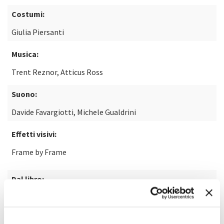
Costumi:
Giulia Piersanti
Musica:
Trent Reznor, Atticus Ross
Suono:
Davide Favargiotti, Michele Gualdrini
Effetti visivi:
Frame by Frame
Dal libro:
Bones and All di Camille DeAngelis
Nota: