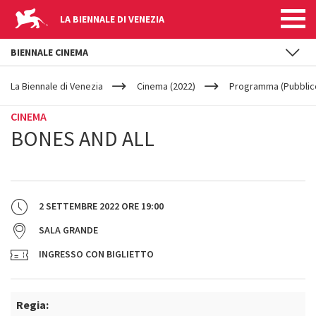
LA BIENNALE DI VENEZIA
BIENNALE CINEMA
YOUR
Salta al contenuto principale
ARE
La Biennale di Venezia
Cinema (2022)
Programma (Pubblic
HERE
CINEMA
BONES AND ALL
2 SETTEMBRE 2022
ORE
19:00
SALA GRANDE
INGRESSO CON BIGLIETTO
Regia: