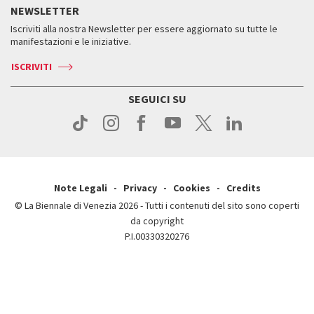
Storia
FAQ
NEWSLETTER
Come raggiungerci
Orari e sedi
Servizi al pubblico
Iscriviti alla nostra Newsletter per essere aggiornato su tutte le
Contatti
Biglietti
Orari e sedi
Come raggiungerci
manifestazioni e le iniziative.
Press
Servizi al pubblico
News
Contatti
ISCRIVITI
Come raggiungerci
Servizi al pubblico
Press
Contatti
Come raggiungerci
SEGUICI SU
Press
Contatti
Press
Note Legali
Privacy
Cookies
Credits
© La Biennale di Venezia 2026 - Tutti i contenuti del sito sono coperti
da copyright
P.I.00330320276