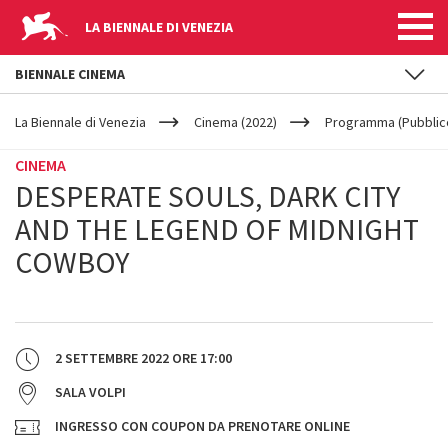
LA BIENNALE DI VENEZIA
BIENNALE CINEMA
YOUR
Salta al contenuto principale
ARE
La Biennale di Venezia
Cinema (2022)
Programma (Pubblic
HERE
CINEMA
DESPERATE SOULS, DARK CITY
AND THE LEGEND OF MIDNIGHT
COWBOY
2 SETTEMBRE 2022
ORE
17:00
SALA VOLPI
INGRESSO CON COUPON DA PRENOTARE ONLINE