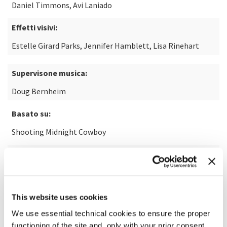
Daniel Timmons, Avi Laniado
Effetti visivi:
Estelle Girard Parks, Jennifer Hamblett, Lisa Rinehart
Supervisone musica:
Doug Bernheim
Basato su:
Shooting Midnight Cowboy
Di:
Glenn Frankel
This website uses cookies
SCOPRI DI PIÙ SUL FILM
We use essential technical cookies to ensure the proper
functioning of the site and, only with your prior consent,