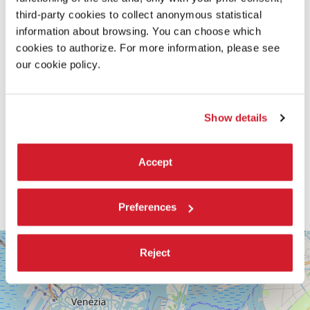
third-party cookies to collect anonymous statistical
information about browsing. You can choose which
cookies to authorize. For more information, please see
our cookie policy.
Show details
Accept
Preferences
SALA
+
VOLPI
Reject
−
LUNGOMARE
MARCONI
30126