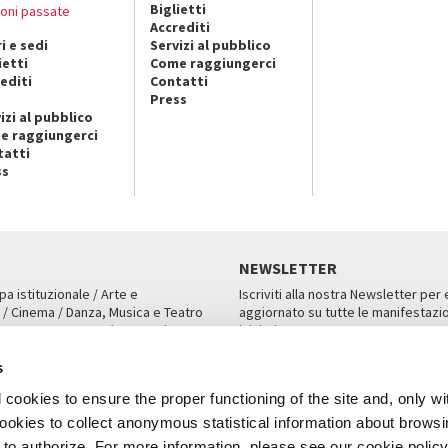
Biglietti
ioni passate
Accrediti
i e sedi
Servizi al pubblico
ietti
Come raggiungerci
editi
Contatti
Press
izi al pubblico
e raggiungerci
tatti
ss
NEWSLETTER
pa istituzionale / Arte e
Iscriviti alla nostra Newsletter per
 / Cinema / Danza, Musica e Teatro
aggiornato su tutte le manifestazio
an, San Marco 1364/A, Venezia
iniziative.
AMPA
ISCRIVITI
s
cookies to ensure the proper functioning of the site and, only wi
 cookies to collect anonymous statistical information about brows
o authorize. For more information, please see our cookie policy