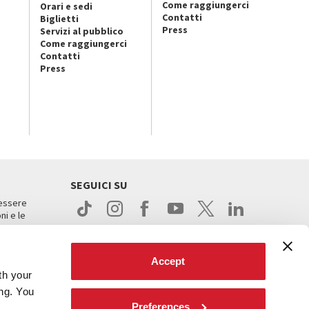
Come raggiungerci
Orari e sedi
Contatti
Biglietti
Press
Servizi al pubblico
Come raggiungerci
Contatti
Press
SEGUICI SU
 essere
ni e le
Accept
th your
ing. You
Preferences
.