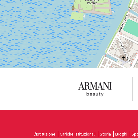
SCOPRI LA SEDE
Vedi
su
Google
Maps
L'Istituzione
Cariche istituzionali
Storia
Luoghi
Spo