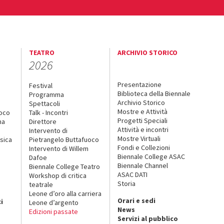
TEATRO
ARCHIVIO STORICO
2026
Presentazione
Festival
Biblioteca della Biennale
Programma
Archivio Storico
Spettacoli
Mostre e Attività
uoco
Talk - Incontri
Progetti Speciali
na
Direttore
Attività e incontri
Intervento di
Mostre Virtuali
sica
Pietrangelo Buttafuoco
Fondi e Collezioni
Intervento di Willem
Biennale College ASAC
Dafoe
Biennale Channel
Biennale College Teatro
ASAC DATI
Workshop di critica
Storia
teatrale
o
Leone d’oro alla carriera
Orari e sedi
i
Leone d’argento
News
Edizioni passate
Servizi al pubblico