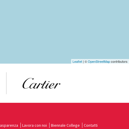
Leaflet
| ©
OpenStreetMap
contributors
rasparenza
Lavora con noi
Biennale College
Contatti