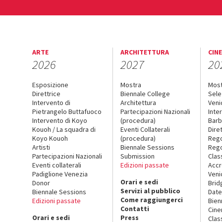
ARTE
ARCHITETTURA
CIN
2026
2027
20
Esposizione
Mostra
Mos
Direttrice
Biennale College
Sele
Intervento di
Architettura
Veni
Pietrangelo Buttafuoco
Partecipazioni Nazionali
Inte
Intervento di Koyo
(procedura)
Barb
Kouoh / La squadra di
Eventi Collaterali
Dire
Koyo Kouoh
(procedura)
Reg
Artisti
Biennale Sessions
Rego
Partecipazioni Nazionali
Submission
Clas
Eventi collaterali
Edizioni passate
Accr
Padiglione Venezia
Veni
Orari e sedi
Donor
Brid
Servizi al pubblico
Biennale Sessions
Date
Come raggiungerci
Edizioni passate
Bien
Contatti
Cin
Orari e sedi
Press
Clas