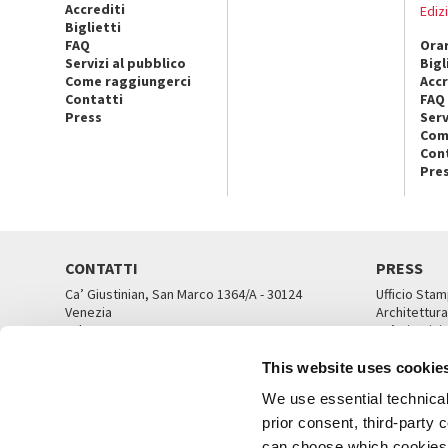
Accrediti
Ediz
Biglietti
FAQ
Orar
Servizi al pubblico
Bigl
Come raggiungerci
Accr
Contatti
FAQ
Press
Serv
Com
Con
Pre
CONTATTI
PRESS
Ca’ Giustinian, San Marco 1364/A - 30124
Ufficio Stam
Venezia
Architettura
Tel. 041 5218711
Ca’ Giustini
email info@labiennale.org
UFFICI ST
This website uses cookie
TUTTI I CONTATTI
We use essential technical 
prior consent, third-party
can choose which cookies t