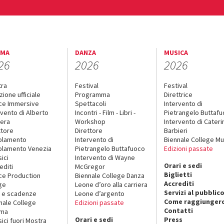
EMA
DANZA
MUSICA
26
2026
2026
tra
Festival
Festival
zione ufficiale
Programma
Direttrice
ce Immersive
Spettacoli
Intervento di
rvento di Alberto
Incontri - Film - Libri -
Pietrangelo Buttaf
era
Workshop
Intervento di Cateri
ttore
Direttore
Barbieri
olamento
Intervento di
Biennale College Mu
lamento Venezia
Pietrangelo Buttafuoco
Edizioni passate
sici
Intervento di Wayne
Orari e sedi
editi
McGregor
Biglietti
ce Production
Biennale College Danza
Accrediti
ge
Leone d’oro alla carriera
Servizi al pubblic
 e scadenze
Leone d’argento
Come raggiungerc
nale College
Edizioni passate
Contatti
ema
Orari e sedi
Press
sici fuori Mostra