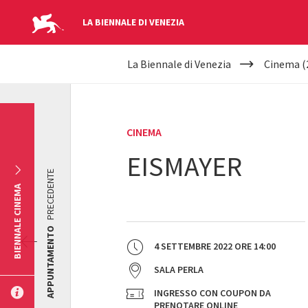
LA BIENNALE DI VENEZIA
YOUR
Salta al contenuto principale
La Biennale di Venezia
Cinema (
ARE
HERE
CINEMA
EISMAYER
PRECEDENTE
BIENNALE CINEMA
APPUNTAMENTO
4 SETTEMBRE 2022
ORE
14:00
SALA PERLA
INGRESSO CON COUPON DA
PRENOTARE ONLINE