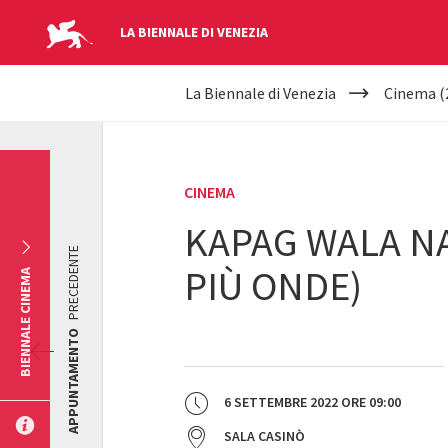
LA BIENNALE DI VENEZIA
YOUR
Salta al contenuto principale
La Biennale di Venezia
Cinema (
ARE
HERE
CINEMA
KAPAG WALA N
PRECEDENTE
PIÙ ONDE)
BIENNALE CINEMA
APPUNTAMENTO
6 SETTEMBRE 2022
ORE
09:00
SALA CASINÒ