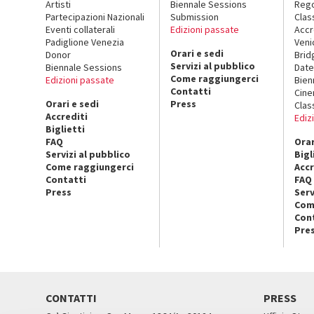
Artisti
Biennale Sessions
Rego
Partecipazioni Nazionali
Submission
Clas
Eventi collaterali
Edizioni passate
Accr
Padiglione Venezia
Veni
Orari e sedi
Donor
Brid
Servizi al pubblico
Biennale Sessions
Date
Come raggiungerci
Edizioni passate
Bien
Contatti
Cin
Orari e sedi
Press
Clas
Accrediti
Ediz
Biglietti
FAQ
Orar
Servizi al pubblico
Bigl
Come raggiungerci
Accr
Contatti
FAQ
Press
Serv
Com
Con
Pre
CONTATTI
PRESS