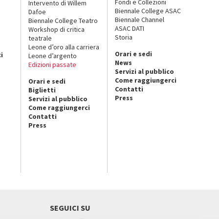
Fondi e Collezioni
Intervento di Willem
Biennale College ASAC
Dafoe
Biennale Channel
Biennale College Teatro
ASAC DATI
Workshop di critica
Storia
teatrale
o
Leone d’oro alla carriera
Orari e sedi
i
Leone d’argento
News
Edizioni passate
Servizi al pubblico
Come raggiungerci
Orari e sedi
Contatti
Biglietti
Press
Servizi al pubblico
Come raggiungerci
Contatti
Press
SEGUICI SU