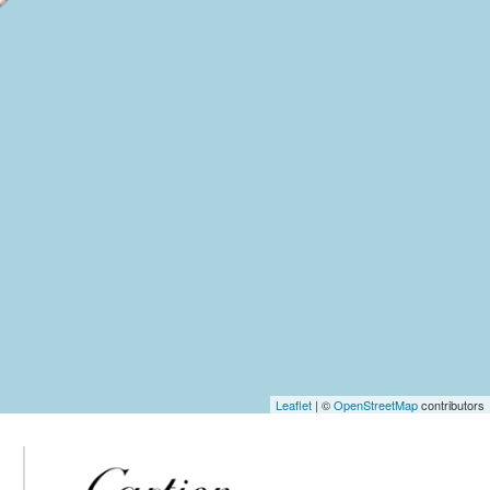
Leaflet
| ©
OpenStreetMap
contributors