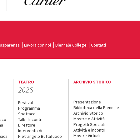
rasparenza
Lavora con noi
Biennale College
Contatti
TEATRO
ARCHIVIO STORICO
2026
Presentazione
Festival
Biblioteca della Biennale
Programma
Archivio Storico
Spettacoli
Mostre e Attività
uoco
Talk - Incontri
Progetti Speciali
na
Direttore
Attività e incontri
Intervento di
Mostre Virtuali
sica
Pietrangelo Buttafuoco