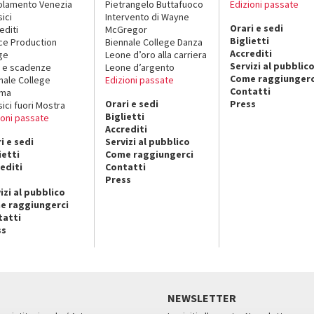
lamento Venezia
Pietrangelo Buttafuoco
Edizioni passate
sici
Intervento di Wayne
Orari e sedi
editi
McGregor
Biglietti
ce Production
Biennale College Danza
Accrediti
ge
Leone d’oro alla carriera
Servizi al pubblic
 e scadenze
Leone d’argento
Come raggiungerc
nale College
Edizioni passate
Contatti
ema
Orari e sedi
Press
sici fuori Mostra
Biglietti
ioni passate
Accrediti
i e sedi
Servizi al pubblico
ietti
Come raggiungerci
editi
Contatti
Press
izi al pubblico
e raggiungerci
tatti
ss
NEWSLETTER