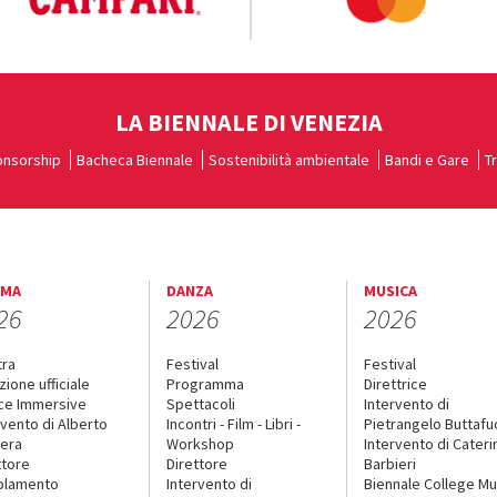
LA BIENNALE DI VENEZIA
nsorship
Bacheca Biennale
Sostenibilità ambientale
Bandi e Gare
T
EMA
DANZA
MUSICA
26
2026
2026
tra
Festival
Festival
zione ufficiale
Programma
Direttrice
ce Immersive
Spettacoli
Intervento di
rvento di Alberto
Incontri - Film - Libri -
Pietrangelo Buttaf
era
Workshop
Intervento di Cateri
ttore
Direttore
Barbieri
olamento
Intervento di
Biennale College Mu