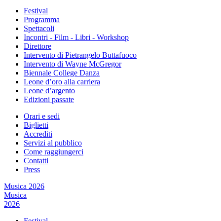
Festival
Programma
Spettacoli
Incontri - Film - Libri - Workshop
Direttore
Intervento di Pietrangelo Buttafuoco
Intervento di Wayne McGregor
Biennale College Danza
Leone d’oro alla carriera
Leone d’argento
Edizioni passate
Orari e sedi
Biglietti
Accrediti
Servizi al pubblico
Come raggiungerci
Contatti
Press
Musica 2026
Musica
2026
Festival