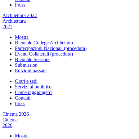
Press
Architettura 2027
Architettura
2027
Mostra
Biennale College Architettura
Partecipazioni Nazionali (procedura)
Eventi Collaterali (procedura)
Biennale Sessions
Submission
Edizioni passate
Orari e sedi
Servizi al pubblico
Come raggiungerci
Contatti
Press
Cinema 2026
Cinema
2026
Mostra