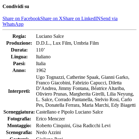
Condividi su
Share on Facebook
Share on X
Share on LinkedIN
Send via
WhatsApp
Regia:
Luciano Salce
Produzione:
D.D.L., Lux Film, Umbria Film
Durata:
110’
Lingua:
Italiano
Paesi:
Italia
Anno:
1962
Ugo Tognazzi, Catherine Spaak, Gianni Garko,
Franco Giacobini, Fabrizio Capucci, Diletta
D’Andrea, Jimmy Fontana, Béatrice Altariba,
Interpreti:
Oliviero Prunas, Margherita Girelli, Lilia Neyung,
L. Salce, Corrado Pantanella, Stelvio Rosi, Carlo
Pes, Donatella Ferrara, Maria Marchi, Edy Biagetti
Sceneggiatura:
Castellano e Pipolo Luciano Salce
Fotografia:
Erico Menczer
Montaggio:
Roberto Cinquini, Gisa Radicchi Levi
Scenografia:
Nedo Azzini