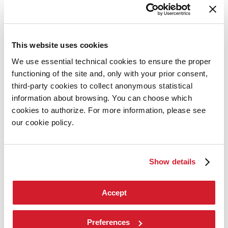
Orari e sedi
Biglietti
Accrediti
Servizi al pubblico
Come raggiungerci
This website uses cookies
FAQ
Contatti
We use essential technical cookies to ensure the proper
Press
functioning of the site and, only with your prior consent,
Biennale Cinema
third-party cookies to collect anonymous statistical
Biennale Cinema
information about browsing. You can choose which
cookies to authorize. For more information, please see
La Biennale di Venezia
our cookie policy.
L'Istituzione
Cariche istituzionali
Storia
Show details
Luoghi
Sponsorship
Bacheca Biennale
Sostenibilità ambientale
Accept
Bandi e Gare
Trasparenza
Lavora con noi
Preferences