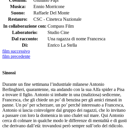
Costumi:
Giuliano Papi
Musica:
Ennio Morricone
Suono:
Raffaele Del Monte
Restauro:
CSC - Cineteca Nazionale
In collaborazione con:
Compass Film
Laboratorio:
Studio Cine
Dal racconto:
Una ragazza di nome Francesca
Di:
Enrico La Stella
film
successivo
film
precedente
Sinossi
Durante un fine settimana l’industriale milanese Antonio
Berlinghieri, quarantenne, sta andando con la sua Alfa spider a Pisa
a trovare il figlio. Antonio si imbatte in una (maliziosa) sedicenne,
Francesca, che gli chiede un po’ di benzina per gli amici rimasti in
panne. Un po’ per scherzare, un po’ perché interessato a Francesca,
Antonio si lascia coinvolgere dal gruppo dei ragazzi, che lo invitano
a passare con loro la domenica in uno chalet sul mare. Qui Antonio
cerca di colmare in qualche modo le differenze di mentalità e di gusti
che derivano dall’età: trovandosi però sempre sull’orlo del ridicolo.