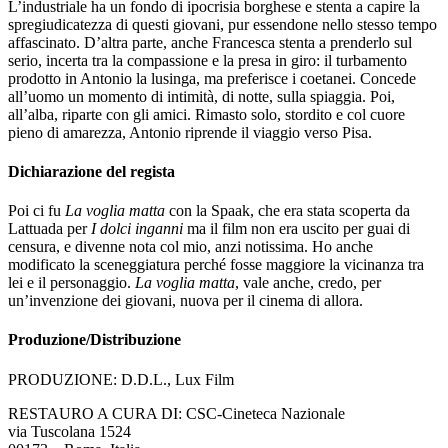
L’industriale ha un fondo di ipocrisia borghese e stenta a capire la
spregiudicatezza di questi giovani, pur essendone nello stesso tempo
affascinato. D’altra parte, anche Francesca stenta a prenderlo sul
serio, incerta tra la compassione e la presa in giro: il turbamento
prodotto in Antonio la lusinga, ma preferisce i coetanei. Concede
all’uomo un momento di intimità, di notte, sulla spiaggia. Poi,
all’alba, riparte con gli amici. Rimasto solo, stordito e col cuore
pieno di amarezza, Antonio riprende il viaggio verso Pisa.
Dichiarazione del regista
Poi ci fu
La voglia matta
con la Spaak, che era stata scoperta da
Lattuada per
I dolci inganni
ma il film non era uscito per guai di
censura, e divenne nota col mio, anzi notissima. Ho anche
modificato la sceneggiatura perché fosse maggiore la vicinanza tra
lei e il personaggio.
La voglia matta
, vale anche, credo, per
un’invenzione dei giovani, nuova per il cinema di allora.
Produzione/Distribuzione
PRODUZIONE: D.D.L., Lux Film
RESTAURO A CURA DI: CSC-Cineteca Nazionale
via Tuscolana 1524