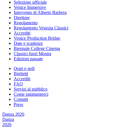
Selezione ufficiale
Venice Immersive
Intervento di Alberto Barbera
Direttore
Regolamento
Regolamento Venezia Classici
Accrediti
Venice Production Bridge
Date e scadenze
Biennale College Cinema
Classici fuori Mostra
Edizioni passate
Orari e sedi
Biglietti
Accrediti
FAQ
Servizi al pubblico
Come raggiungerci
Contatti
Press
Danza 2026
Danza
2026