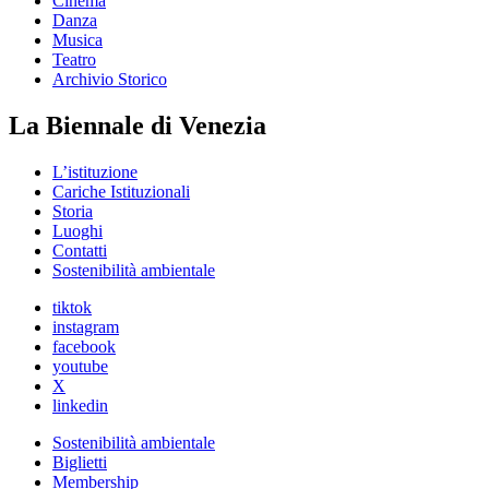
Cinema
Danza
Musica
Teatro
Archivio Storico
La Biennale di Venezia
L’istituzione
Cariche Istituzionali
Storia
Luoghi
Contatti
Sostenibilità ambientale
tiktok
instagram
facebook
youtube
X
linkedin
Sostenibilità ambientale
Biglietti
Membership