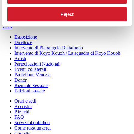
Biennale College
Contatti
Reject
Arte 2026
Arte
2026
Esposizione
Direttrice
Intervento di Pietrangelo Buttafuoco
Intervento di Koyo Kouoh / La squadra di Koyo Kouoh
Artisti
Partecipazioni Nazionali
Eventi collaterali
Padiglione Venezia
Donor
Biennale Sessions
Edizioni passate
Orari e sedi
Accrediti
Biglietti
FAQ
Servizi al pubblico
Come raggiungerci
Contatti