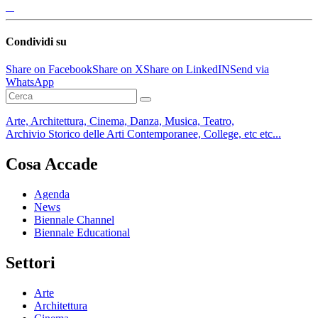
Condividi su
Share on Facebook
Share on X
Share on LinkedIN
Send via
WhatsApp
Arte, Architettura, Cinema, Danza, Musica, Teatro,
Archivio Storico delle Arti Contemporanee, College, etc etc...
Cosa Accade
Agenda
News
Biennale Channel
Biennale Educational
Settori
Arte
Architettura