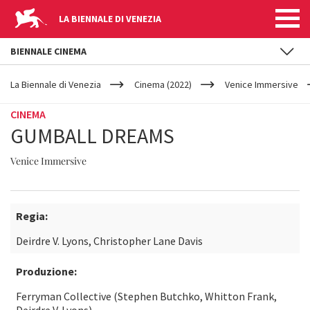
LA BIENNALE DI VENEZIA
BIENNALE CINEMA
YOUR
Salta al contenuto principale
ARE
La Biennale di Venezia
Cinema (2022)
Venice Immersive
HERE
CINEMA
GUMBALL DREAMS
Venice Immersive
Regia:
Deirdre V. Lyons, Christopher Lane Davis
Produzione:
Ferryman Collective (Stephen Butchko, Whitton Frank,