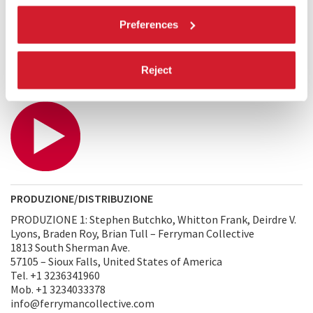
profondo e per riflettere sulla vita, avendo a che fare con
qualcuno che è, per quanto ne sappiamo, al termine della
Preferences
propria. È un’esperienza gioiosa, magica e meravigliosa, ma
radicata nell’amore.
Reject
TRAILER
PRODUZIONE/DISTRIBUZIONE
PRODUZIONE 1: Stephen Butchko, Whitton Frank, Deirdre V.
Lyons, Braden Roy, Brian Tull – Ferryman Collective
1813 South Sherman Ave.
57105 – Sioux Falls, United States of America
Tel. +1 3236341960
Mob. +1 3234033378
info@ferrymancollective.com