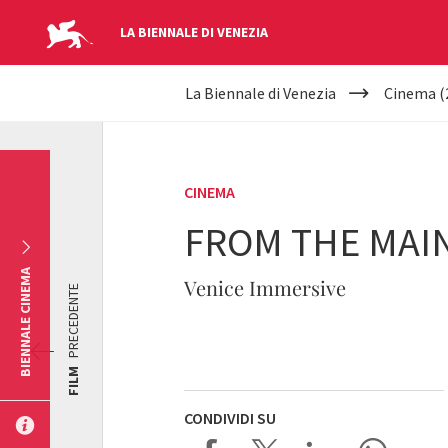
LA BIENNALE DI VENEZIA
YOUR
Salta al contenuto principale
La Biennale di Venezia
Cinema (
ARE
HERE
CINEMA
FROM THE MAI
BIENNALE CINEMA
Venice Immersive
PRECEDENTE
FILM
CONDIVIDI SU