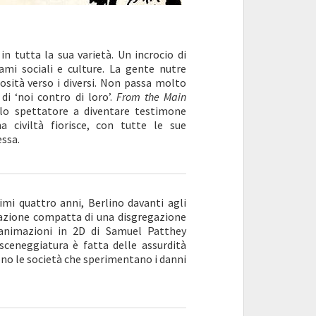
n tutta la sua varietà. Un incrocio di
gami sociali e culture. La gente nutre
sità verso i diversi. Non passa molto
i ‘noi contro di loro’.
From the Main
a lo spettatore a diventare testimone
a civiltà fiorisce, con tutte le sue
essa.
timi quattro anni, Berlino davanti agli
trazione compatta di una disgregazione
li animazioni in 2D di Samuel Patthey
 sceneggiatura è fatta delle assurdità
ono le società che sperimentano i danni
.