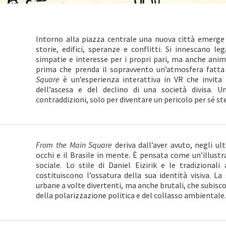
Intorno alla piazza centrale una nuova città emerge i
storie, edifici, speranze e conflitti. Si innescano le
simpatie e interesse per i propri pari, ma anche animo
prima che prenda il sopravvento un’atmosfera fatta d
Square
è un’esperienza interattiva in VR che invit
dell’ascesa e del declino di una società divisa. Un
contraddizioni, solo per diventare un pericolo per sé st
From the Main Square
deriva dall’aver avuto, negli ul
occhi e il Brasile in mente. È pensata come un’illus
sociale. Lo stile di Daniel Eizirik e le tradiziona
costituiscono l’ossatura della sua identità visiva. La
urbane a volte divertenti, ma anche brutali, che subisc
della polarizzazione politica e del collasso ambientale