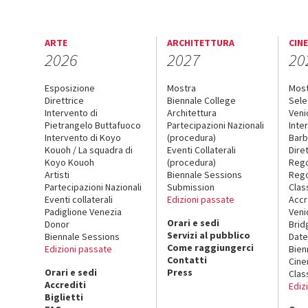
ARTE
ARCHITETTURA
CIN
2026
2027
20
Esposizione
Mostra
Mos
Direttrice
Biennale College
Sele
Intervento di
Architettura
Veni
Pietrangelo Buttafuoco
Partecipazioni Nazionali
Inte
Intervento di Koyo
(procedura)
Barb
Kouoh / La squadra di
Eventi Collaterali
Dire
Koyo Kouoh
(procedura)
Reg
Artisti
Biennale Sessions
Rego
Partecipazioni Nazionali
Submission
Clas
Eventi collaterali
Edizioni passate
Accr
Padiglione Venezia
Veni
Orari e sedi
Donor
Brid
Servizi al pubblico
Biennale Sessions
Date
Come raggiungerci
Edizioni passate
Bien
Contatti
Cin
Orari e sedi
Press
Clas
Accrediti
Ediz
Biglietti