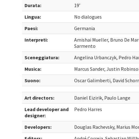
Durata:
19’
Lingua:
No dialogues
Paesi:
Germania
Interpreti:
Amishai Mueller, Bruno De Marc
Sarmento
Sceneggiatura:
Angelina Urbanczyk, Pedro Har
Musica:
Marcus Sander, Justin Robinso
Suono:
Oscar Galimberti, David Scho
Art directors:
Daniel Eizirik, Paulo Lange
Lead developer and
Pedro Harres
designer:
Developers:
Douglas Rachevsky, Marius Mo
Editors:
André Correia, Sebastian Will