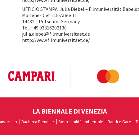
http://www.filmuniversitaet.de/
UFFICIO STAMPA: Julia Diebel – Filmuniversität Bab
Marlene-Dietrich-Allee 11
14482 – Potsdam, Germany
Tel. +49 03316202130
julia.diebel@filmuniversitaet.de
http://www.filmuniversitaet.de/
LA BIENNALE DI VENEZIA
nsorship
Bacheca Biennale
Sostenibilità ambientale
Bandi e Gare
T