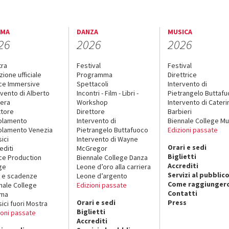
EMA
DANZA
MUSICA
26
2026
2026
tra
Festival
Festival
zione ufficiale
Programma
Direttrice
ce Immersive
Spettacoli
Intervento di
rvento di Alberto
Incontri - Film - Libri -
Pietrangelo Buttaf
era
Workshop
Intervento di Cateri
ttore
Direttore
Barbieri
olamento
Intervento di
Biennale College Mu
lamento Venezia
Pietrangelo Buttafuoco
Edizioni passate
sici
Intervento di Wayne
Orari e sedi
editi
McGregor
Biglietti
ce Production
Biennale College Danza
Accrediti
ge
Leone d’oro alla carriera
Servizi al pubblic
 e scadenze
Leone d’argento
Come raggiungerc
nale College
Edizioni passate
Contatti
ema
Orari e sedi
Press
sici fuori Mostra
Biglietti
ioni passate
Accrediti