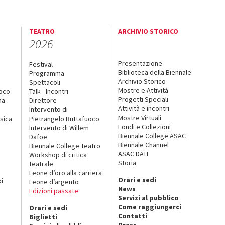
TEATRO
ARCHIVIO STORICO
2026
Presentazione
Festival
Biblioteca della Biennale
Programma
Archivio Storico
Spettacoli
Mostre e Attività
uoco
Talk - Incontri
Progetti Speciali
na
Direttore
Attività e incontri
Intervento di
Mostre Virtuali
sica
Pietrangelo Buttafuoco
Fondi e Collezioni
Intervento di Willem
Biennale College ASAC
Dafoe
Biennale Channel
Biennale College Teatro
ASAC DATI
Workshop di critica
Storia
teatrale
o
Leone d’oro alla carriera
Orari e sedi
i
Leone d’argento
News
Edizioni passate
Servizi al pubblico
Come raggiungerci
Orari e sedi
Contatti
Biglietti
Press