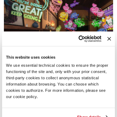
This website uses cookies
We use essential technical cookies to ensure the proper
functioning of the site and, only with your prior consent,
third-party cookies to collect anonymous statistical
SINOSSI
information about browsing. You can choose which
Quattro utenti sono invitati a sedersi a uno dei tavoli del
cookies to authorize. For more information, please see
ristorante
Okawari
(sia fisico che virtuale) per scoprire
our cookie policy.
un’ampia gamma di piatti, contorni e bevande della cucina
giapponese serviti nelle
izakaya
. Lo scopo di
quest’esperienza è ciò che scaturisce direttamente dalle
interazioni tra gli utenti durante il pasto. Ogni esperienza
Show details