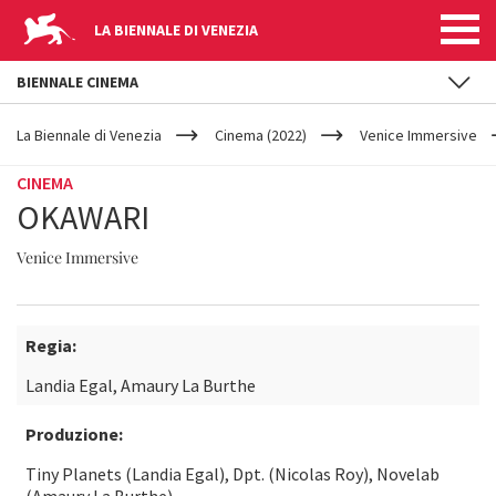
LA BIENNALE DI VENEZIA
BIENNALE CINEMA
YOUR
Salta al contenuto principale
ARE
La Biennale di Venezia
Cinema (2022)
Venice Immersive
HERE
CINEMA
OKAWARI
Venice Immersive
Regia:
Landia Egal, Amaury La Burthe
Produzione:
Tiny Planets (Landia Egal), Dpt. (Nicolas Roy), Novelab