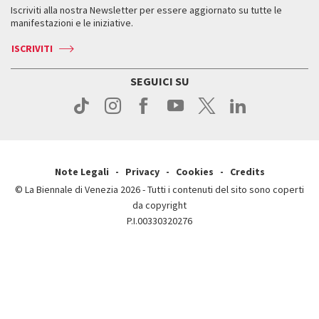
Servizi al pubblico
Iscriviti alla nostra Newsletter per essere aggiornato su tutte le
Contatti
Biglietti
Orari e sedi
Come raggiungerci
manifestazioni e le iniziative.
Press
Servizi al pubblico
News
Contatti
ISCRIVITI
Come raggiungerci
Servizi al pubblico
Press
Contatti
Come raggiungerci
SEGUICI SU
Press
Contatti
Press
Note Legali
Privacy
Cookies
Credits
© La Biennale di Venezia 2026 - Tutti i contenuti del sito sono coperti
da copyright
P.I.00330320276