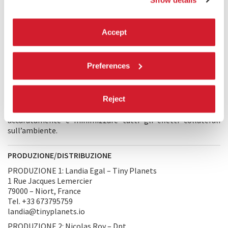
sarà del tutto unica e dipenderà dalle scelte dei partecipanti.
Rivelare di più, influenzerebbe la ragion d’essere
dell’esperienza... ma non vediamo l’ora di sentire le vostre
Accept
reazioni!
COMMENTO DEI REGISTI
Preferences
Okawari
è la prima installazione ed esperienza di realtà
virtuale che integra obiettivi di eco-design in tutte le fasi di
Reject
produzione. Dal design alla manifattura, compresa la
distribuzione, il nostro obiettivo è stato quello di misurare
accuratamente e minimizzare tutti gli effetti collaterali
sull’ambiente.
PRODUZIONE/DISTRIBUZIONE
PRODUZIONE 1: Landia Egal – Tiny Planets
1 Rue Jacques Lemercier
79000 – Niort, France
Tel. +33 673795759
landia@tinyplanets.io
PRODUZIONE 2: Nicolas Roy – Dpt.