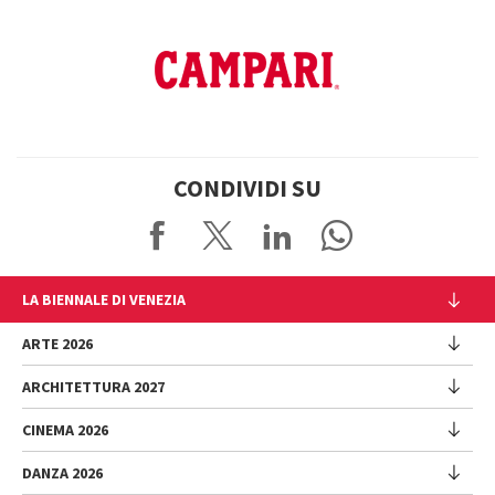
CONDIVIDI SU
LA BIENNALE DI VENEZIA
L'Istituzione
ARTE 2026
Cariche istituzionali
ARCHITETTURA 2027
Esposizione
Storia
Direttrice
Luoghi
CINEMA 2026
Mostra
Intervento di Pietrangelo Buttafuoco
Sponsorship
Biennale College Architettura
DANZA 2026
Intervento di Koyo Kouoh / La squadra di Koyo Kouoh
Mostra
Bacheca Biennale
Partecipazioni Nazionali (procedura)