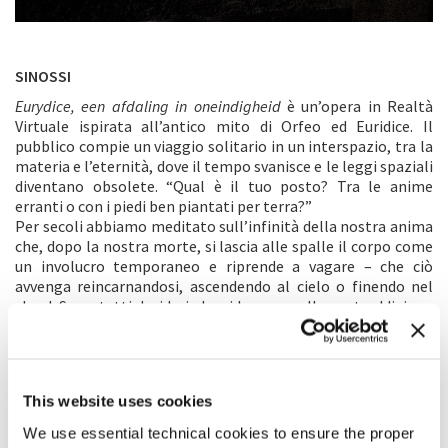
SINOSSI
Eurydice, een afdaling in oneindigheid
è un’opera in Realtà
Virtuale ispirata all’antico mito di Orfeo ed Euridice. Il
pubblico compie un viaggio solitario in un interspazio, tra la
materia e l’eternità, dove il tempo svanisce e le leggi spaziali
diventano obsolete. “Qual è il tuo posto? Tra le anime
erranti o con i piedi ben piantati per terra?”
Per secoli abbiamo meditato sull’infinità della nostra anima
che, dopo la nostra morte, si lascia alle spalle il corpo come
un involucro temporaneo e riprende a vagare – che ciò
avvenga reincarnandosi, ascendendo al cielo o finendo nel
cloud. Sono tutti desideri che si basano sulla contraddizione
tra l’ingannevole mondo materiale e una realtà eterna
superiore nella quale troviamo pace.
Il canto ipnotico di Euridice vi trascinerà sempre più in
profondità in un labirinto di corridoi, rovine e balaustre, oltre
This website uses cookies
il quale si aprono profondità e panorami vertiginosi. La
vostra curiosità sarà la migliore bussola in questo
We use essential technical cookies to ensure the proper
affascinante interspazio intriso di poesia e musica