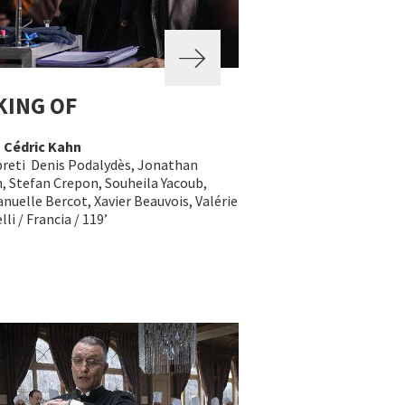
KING OF
a
Cédric Kahn
preti Denis Podalydès, Jonathan
, Stefan Crepon, Souheila Yacoub,
elle Bercot, Xavier Beauvois, Valérie
li / Francia / 119’