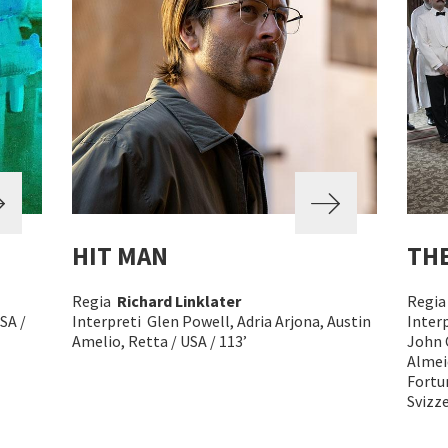
HIT MAN
THE
Regia
Richard Linklater
Regi
SA /
Interpreti Glen Powell, Adria Arjona, Austin
Interp
Amelio, Retta / USA / 113’
John 
Almei
Fortun
Svizze