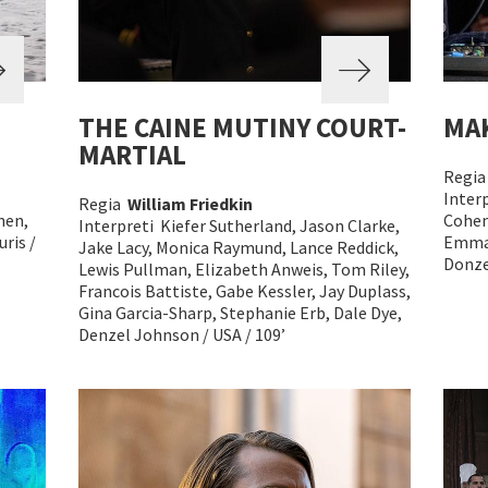
THE CAINE MUTINY COURT-
MA
MARTIAL
Regi
Inter
Regia
William Friedkin
hen,
Cohen
Interpreti Kiefer Sutherland, Jason Clarke,
ris /
Emmanu
Jake Lacy, Monica Raymund, Lance Reddick,
Donzel
Lewis Pullman, Elizabeth Anweis, Tom Riley,
Francois Battiste, Gabe Kessler, Jay Duplass,
Gina Garcia-Sharp, Stephanie Erb, Dale Dye,
Denzel Johnson / USA / 109’