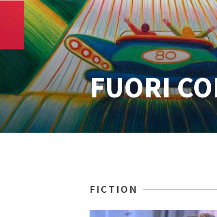
FUORI C
FICTION