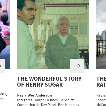
THE WONDERFUL STORY
THE
OF HENRY SUGAR
RA
cier,
Regia
Wes Anderson
Regi
ia,
Interpreti Ralph Fiennes, Benedict
Inter
Cumberbatch, Dev Patel, Ben Kingsley,
McCor