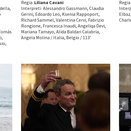
Regia
Liliana Cavani
Regi
della,
Interpreti Alessandro Gassmann, Claudia
Interp
o
Gerini, Edoardo Leo, Ksenia Rappoport,
Elbaz,
Richard Sammel, Valentina Cervi, Fabrizio
Charle
Rongione, Francesca Inaudi, Angeliqa Devi,
Tomás
Mariana Tamayo, Alida Baldari Calabria,
o,
Angela Molina / Italia, Belgio / 113’
sio,