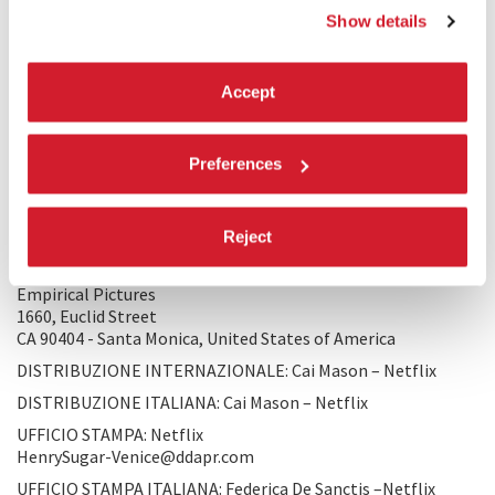
Un’amatissima storia di Roald Dahl: un uomo molto ricco
Show details
viene a conoscenza dell’esistenza di un guru in grado di
vedere senza usare gli occhi e decide di imparare a
padroneggiare questa tecnica per barare al gioco d'azzardo.
Accept
PRODUZIONE/DISTRIBUZIONE
Preferences
PRODUZIONE 1: Steven Rales - Indian Paintbrush
Productions
1660, Euclid Street
Reject
CA 90404 - Santa Monica, United States of America
PRODUZIONE 2: Wes Anderson, Jeremy Dawson - American
Empirical Pictures
1660, Euclid Street
CA 90404 - Santa Monica, United States of America
DISTRIBUZIONE INTERNAZIONALE: Cai Mason – Netflix
DISTRIBUZIONE ITALIANA: Cai Mason – Netflix
UFFICIO STAMPA: Netflix
HenrySugar-Venice@ddapr.com
UFFICIO STAMPA ITALIANA: Federica De Sanctis –Netflix