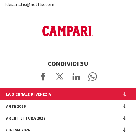
fdesanctis@netflix.com
CONDIVIDI SU
LA BIENNALE DI VENEZIA
L'Istituzione
ARTE 2026
Cariche istituzionali
ARCHITETTURA 2027
Esposizione
Storia
Direttrice
Luoghi
CINEMA 2026
Mostra
Intervento di Pietrangelo Buttafuoco