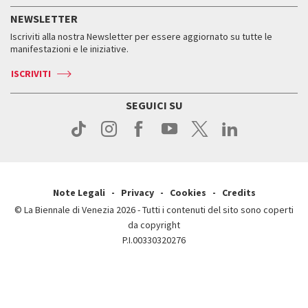
Servizi al pubblico
Storia
FAQ
NEWSLETTER
Come raggiungerci
Orari e sedi
Servizi al pubblico
Iscriviti alla nostra Newsletter per essere aggiornato su tutte le
Contatti
Biglietti
Orari e sedi
Come raggiungerci
manifestazioni e le iniziative.
Press
Servizi al pubblico
News
Contatti
ISCRIVITI
Come raggiungerci
Servizi al pubblico
Press
Contatti
Come raggiungerci
SEGUICI SU
Press
Contatti
Press
Note Legali
Privacy
Cookies
Credits
© La Biennale di Venezia 2026 - Tutti i contenuti del sito sono coperti
da copyright
P.I.00330320276