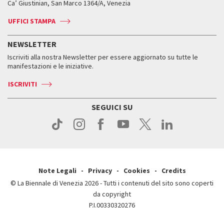
Ca’ Giustinian, San Marco 1364/A, Venezia
Biglietti
Leone d’argento
Biennale Channel
Contatti
Biglietti
Contatti
Accrediti
Edizioni passate
UFFICI STAMPA
ASAC DATI
Press
Accrediti
Press
Servizi al pubblico
Storia
FAQ
NEWSLETTER
Come raggiungerci
Orari e sedi
Servizi al pubblico
Iscriviti alla nostra Newsletter per essere aggiornato su tutte le
Contatti
Biglietti
Orari e sedi
Come raggiungerci
manifestazioni e le iniziative.
Press
Servizi al pubblico
News
Contatti
ISCRIVITI
Come raggiungerci
Servizi al pubblico
Press
Contatti
Come raggiungerci
SEGUICI SU
Press
Contatti
Press
Note Legali
Privacy
Cookies
Credits
© La Biennale di Venezia 2026 - Tutti i contenuti del sito sono coperti
da copyright
P.I.00330320276