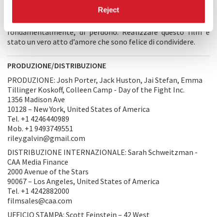
una seconda opportunità per essere una persona migliore
Reject
per coloro che ama. Uno sguardo onesto e crudele
all’esperienza umana. Una storia di sacrificio, di redenzione e,
fondamentalmente, di perdono. Realizzare questo film è
stato un vero atto d’amore che sono felice di condividere.
PRODUZIONE/DISTRIBUZIONE
PRODUZIONE: Josh Porter, Jack Huston, Jai Stefan, Emma
Tillinger Koskoff, Colleen Camp - Day of the Fight Inc.
1356 Madison Ave
10128 – New York, United States of America
Tel. +1 4246440989
Mob. +1 9493749551
riley.galvin@gmail.com
DISTRIBUZIONE INTERNAZIONALE: Sarah Schweitzman -
CAA Media Finance
2000 Avenue of the Stars
90067 – Los Angeles, United States of America
Tel. +1 4242882000
filmsales@caa.com
UFFICIO STAMPA: Scott Feinstein – 42 West