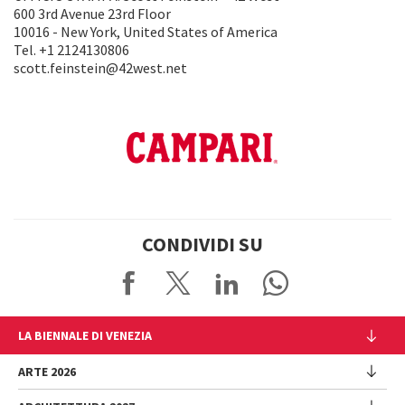
600 3rd Avenue 23rd Floor
10016 - New York, United States of America
Tel. +1 2124130806
scott.feinstein@42west.net
CONDIVIDI SU
LA BIENNALE DI VENEZIA
L'Istituzione
ARTE 2026
Cariche istituzionali