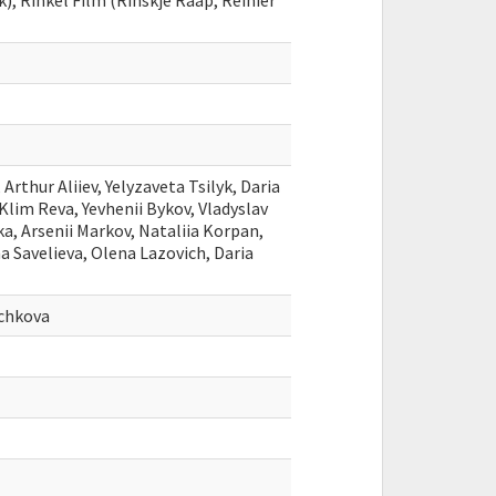
), Rinkel Film (Rinskje Raap, Reinier
Arthur Aliiev, Yelyzaveta Tsilyk, Daria
lim Reva, Yevhenii Bykov, Vladyslav
a, Arsenii Markov, Nataliia Korpan,
na Savelieva, Olena Lazovich, Daria
achkova