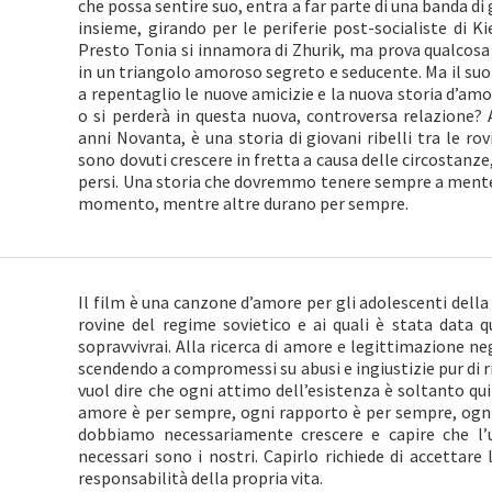
che possa sentire suo, entra a far parte di una banda d
insieme, girando per le periferie post-socialiste di Ki
Presto Tonia si innamora di Zhurik, ma prova qualcosa
in un triangolo amoroso segreto e seducente. Ma il suo
a repentaglio le nuove amicizie e la nuova storia d’amore
o si perderà in questa nuova, controversa relazione? 
anni Novanta, è una storia di giovani ribelli tra le ro
sono dovuti crescere in fretta a causa delle circostanz
persi. Una storia che dovremmo tenere sempre a mente,
momento, mentre altre durano per sempre.
Il film è una canzone d’amore per gli adolescenti della 
rovine del regime sovietico e ai quali è stata data
sopravvivrai. Alla ricerca di amore e legittimazione neg
scendendo a compromessi su abusi e ingiustizie pur di 
vuol dire che ogni attimo dell’esistenza è soltanto qu
amore è per sempre, ogni rapporto è per sempre, ogni
dobbiamo necessariamente crescere e capire che l’
necessari sono i nostri. Capirlo richiede di accettare l
responsabilità della propria vita.