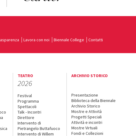
rasparenza
Lavora con noi
Biennale College
Contatti
TEATRO
ARCHIVIO STORICO
2026
Presentazione
Festival
Biblioteca della Biennale
Programma
Archivio Storico
Spettacoli
Mostre e Attività
uoco
Talk - Incontri
Progetti Speciali
na
Direttore
Attività e incontri
Intervento di
Mostre Virtuali
sica
Pietrangelo Buttafuoco
Fondi e Collezioni
Intervento di Willem