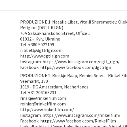
PRODUZIONE 1: Natalia Libet, Vitalii Sheremetiev, Olek
Religion (DGTL RLGN)
70A Saksakhanskoho Street, Office 1
01032 – Kyiv, Ukraine
Tel. +380 5022199
n.libet@dgtlrlgn.com
http://www.dgtlrlgn.com
Instagram: https://www.instagram.com/dgtl_rlgn/
Facebook: https://www.facebook.com/dgtlrlgn
PRODUZIONE 2: Rinskje Raap, Reinier Selen - Rinkel Fi
Veemarkt, 180
1019 - DG Amsterdam, Netherlands
Tel. +31 206163231
rinskje@rinkelfilm.com
reinier@rinkelfilm.com
http://www.rinkelfilm.com/
Instagram: https://www.instagram.com/rinkelfilm/
Facebook: https://www.facebook.com/RinkelFilm
LinkedIn: https://www.linkedin.com/company/rinkel-fi