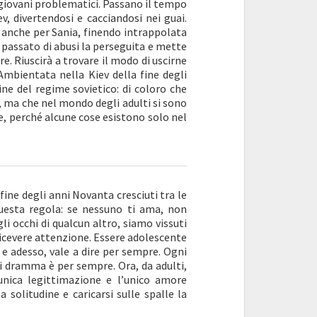
i giovani problematici. Passano il tempo
ev, divertendosi e cacciandosi nei guai.
 anche per Sania, finendo intrappolata
 passato di abusi la perseguita e mette
. Riuscirà a trovare il modo di uscirne
Ambientata nella Kiev della fine degli
vine del regime sovietico: di coloro che
e, ma che nel mondo degli adulti si sono
 perché alcune cose esistono solo nel
fine degli anni Novanta cresciuti tra le
 questa regola: se nessuno ti ama, non
li occhi di qualcun altro, siamo vissuti
ricevere attenzione. Essere adolescente
i e adesso, vale a dire per sempre. Ogni
 dramma è per sempre. Ora, da adulti,
unica legittimazione e l’unico amore
a solitudine e caricarsi sulle spalle la