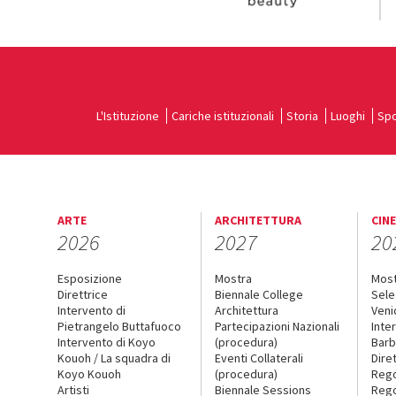
L'Istituzione
Cariche istituzionali
Storia
Luoghi
Spo
ARTE
ARCHITETTURA
CIN
2026
2027
20
Esposizione
Mostra
Mos
Direttrice
Biennale College
Sele
Intervento di
Architettura
Veni
Pietrangelo Buttafuoco
Partecipazioni Nazionali
Inte
Intervento di Koyo
(procedura)
Barb
Kouoh / La squadra di
Eventi Collaterali
Dire
Koyo Kouoh
(procedura)
Reg
Artisti
Biennale Sessions
Rego