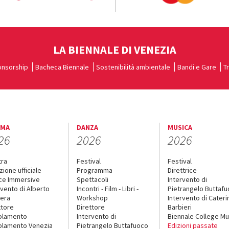
LA BIENNALE DI VENEZIA
nsorship
Bacheca Biennale
Sostenibilità ambientale
Bandi e Gare
T
EMA
DANZA
MUSICA
26
2026
2026
tra
Festival
Festival
zione ufficiale
Programma
Direttrice
ce Immersive
Spettacoli
Intervento di
rvento di Alberto
Incontri - Film - Libri -
Pietrangelo Buttaf
era
Workshop
Intervento di Cateri
ttore
Direttore
Barbieri
olamento
Intervento di
Biennale College Mu
lamento Venezia
Pietrangelo Buttafuoco
Edizioni passate