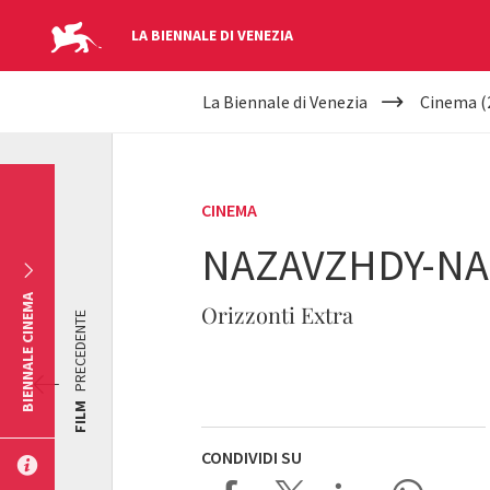
LA BIENNALE DI VENEZIA
YOUR
Salta al contenuto principale
La Biennale di Venezia
Cinema (
ARE
HERE
CINEMA
NAZAVZHDY-NA
BIENNALE CINEMA
Orizzonti Extra
PRECEDENTE
FILM
CONDIVIDI SU