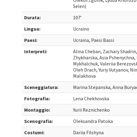
Oleksii Zgonik, Lyuba Knorozok
Selen)
Durata:
107’
Lingua:
Ucraino
Paesi:
Ucraina, Paesi Bassi
Interpreti:
Alina Cheban, Zachary Shadrin, 
Zhykharska, Asia Pshenychna, K
Mykhalchuk, Valeriia Berezovsk
Oleh Drach, Yuriy Vutyanov, Ni
Malakhova
Sceneggiatura:
Marina Stepanska, Anna Bury
Fotografia:
Lena Chekhovska
Montaggio:
Yurii Reznichenko
Scenografia:
Oleksandra Patoka
Costumi:
Dariia Filshyna