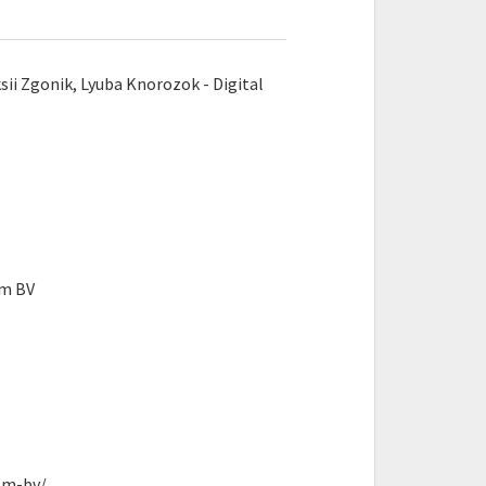
sii Zgonik, Lyuba Knorozok - Digital
lm BV
lm-bv/