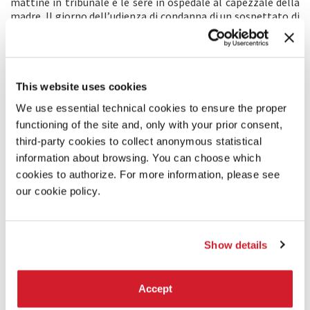
mattine in tribunale e le sere in ospedale al capezzale della
madre. Il giorno dell’udienza di condanna di un sospettato di
omicidio che sta difendendo, Canan deve fare una scelta
morale che influenzerà le vite di sua madre, del giudice e
dell’imputato.
This website uses cookies
COMMENTO DEL REGISTA
We use essential technical cookies to ensure the proper
Nutro un profondo interesse per i concetti di crimine-
functioning of the site and, only with your prior consent,
giustizia-moralità dai tempi in cui ero uno studente di legge.
third-party cookies to collect anonymous statistical
Con il mio secondo film ho deciso di indagare questi temi.
Tereddüt Çizgisi
è un film che si svolge in meno di
information about browsing. You can choose which
ventiquattro ore, si sviluppa intorno a un’udienza e si
cookies to authorize. For more information, please see
concentra sulle posizioni morali di Canan, che influenzano la
our cookie policy.
sua vita personale e professionale. Anche se ho preferito
girare il film dalla prospettiva soggettiva di Canan, il mio
focus non è sull’esito delle sue scelte, ma sulle conseguenze
del suo processo.
Show details
PRODUZIONE/DISTRIBUZIONE
Accept
PRODUZIONE 1: Selman Nacar - Kuyu Film
Kemaloz Mah, 3. Cigdem Sk, no:3/3