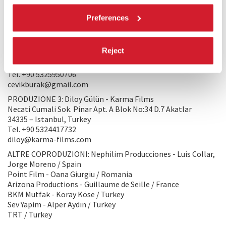
64200 – Usak, Turkey
Preferences
Tel. +90 5413782905
info@kuyufilm.com
PRODUZIONE 2: Burak Çevik - Fol Film
Reject
Senlikkoy Mah, Otlukbeli Sk, No:46/1
34153 – Istanbul, Turkey
Tel. +90 5325950706
cevikburak@gmail.com
PRODUZIONE 3: Diloy Gülün - Karma Films
Necati Cumali Sok. Pinar Apt. A Blok No:34 D.7 Akatlar
34335 – Istanbul, Turkey
Tel. +90 5324417732
diloy@karma-films.com
ALTRE COPRODUZIONI: Nephilim Producciones - Luis Collar,
Jorge Moreno / Spain
Point Film - Oana Giurgiu / Romania
Arizona Productions - Guillaume de Seille / France
BKM Mutfak - Koray Köse / Turkey
Sev Yapim - Alper Aydın / Turkey
TRT / Turkey