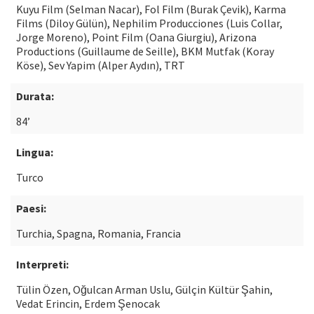
Kuyu Film (Selman Nacar), Fol Film (Burak Çevik), Karma
Films (Diloy Gülün), Nephilim Producciones (Luis Collar,
Jorge Moreno), Point Film (Oana Giurgiu), Arizona
Productions (Guillaume de Seille), BKM Mutfak (Koray
Köse), Sev Yapim (Alper Aydın), TRT
Durata:
84’
Lingua:
Turco
Paesi:
Turchia, Spagna, Romania, Francia
Interpreti:
Tülin Özen, Oğulcan Arman Uslu, Gülçin Kültür Şahin,
Vedat Erincin, Erdem Şenocak