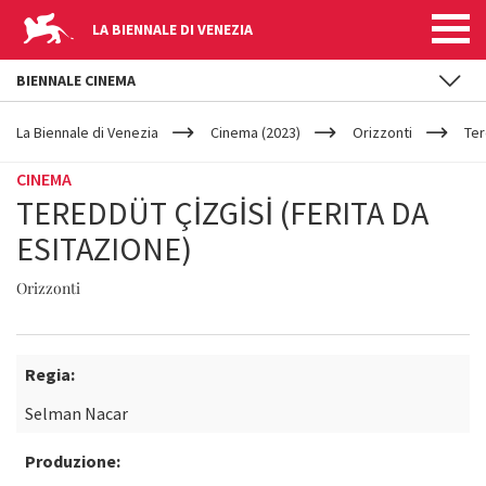
LA BIENNALE DI VENEZIA
BIENNALE CINEMA
YOUR
Salta al contenuto principale
ARE
La Biennale di Venezia
Cinema (2023)
Orizzonti
Ter
HERE
CINEMA
TEREDDÜT ÇİZGİSİ (FERITA DA
ESITAZIONE)
Orizzonti
Regia:
Selman Nacar
Produzione: