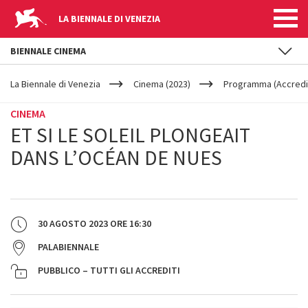
LA BIENNALE DI VENEZIA
BIENNALE CINEMA
YOUR
Salta al contenuto principale
ARE
La Biennale di Venezia
Cinema (2023)
Programma (Accredit
HERE
CINEMA
ET SI LE SOLEIL PLONGEAIT
DANS L’OCÉAN DE NUES
30 AGOSTO 2023
ORE
16:30
PALABIENNALE
PUBBLICO – TUTTI GLI ACCREDITI