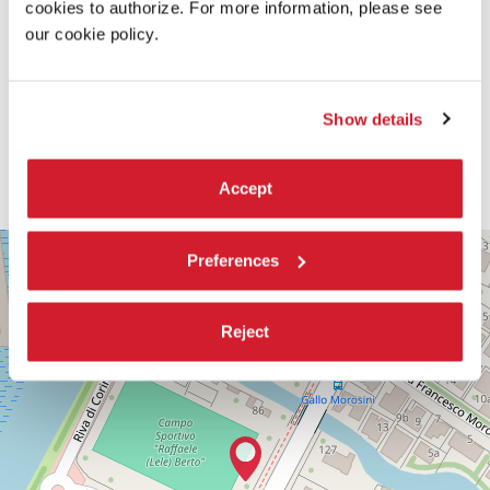
cookies to authorize. For more information, please see
our cookie policy.
Show details
Accept
PALABIENNALE
+
Preferences
VIA
−
SANDRO
GALLO
Reject
86
30126
LIDO
DI
VENEZIA
TEL.
0415218711
info@labiennale.org