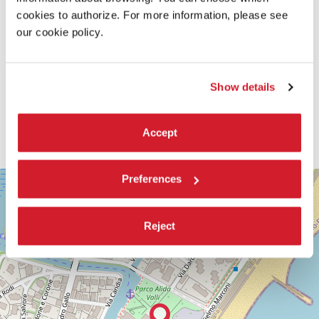
cookies to authorize. For more information, please see
our cookie policy.
Show details
Accept
SALA
Preferences
+
CASINÒ
−
LUNGOMARE
MARCONI
Reject
30126
LIDO
DI
VENEZIA
TEL.
0415218711
info@labiennale.org