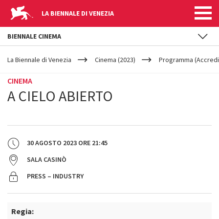
LA BIENNALE DI VENEZIA
BIENNALE CINEMA
YOUR
Salta al contenuto principale
ARE
La Biennale di Venezia
Cinema (2023)
Programma (Accredit
HERE
CINEMA
A CIELO ABIERTO
30 AGOSTO 2023
ORE
21:45
SALA CASINÒ
PRESS – INDUSTRY
Regia: