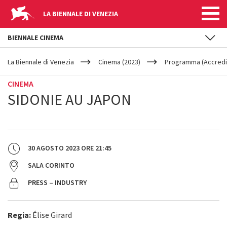
LA BIENNALE DI VENEZIA
BIENNALE CINEMA
YOUR
Salta al contenuto principale
ARE
La Biennale di Venezia
Cinema (2023)
Programma (Accredit
HERE
CINEMA
SIDONIE AU JAPON
30 AGOSTO 2023
ORE
21:45
SALA CORINTO
PRESS – INDUSTRY
Regia:
Élise Girard