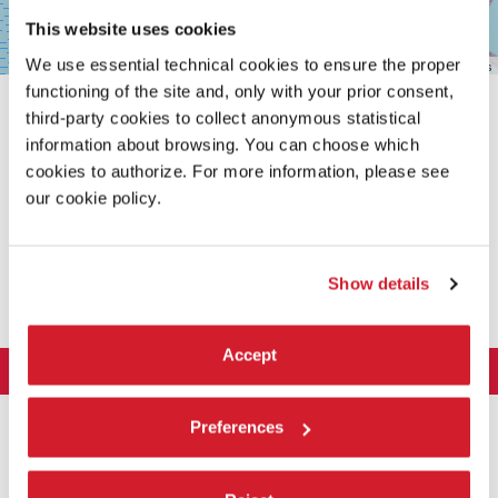
This website uses cookies
We use essential technical cookies to ensure the proper
Leaflet
| ©
OpenStreetMap
contributors
functioning of the site and, only with your prior consent,
third-party cookies to collect anonymous statistical
information about browsing. You can choose which
cookies to authorize. For more information, please see
our cookie policy.
CONDIVIDI SU
Show details
Accept
LA BIENNALE DI VENEZIA
L'Istituzione
ARTE 2026
Preferences
Cariche istituzionali
ARCHITETTURA 2027
Esposizione
Storia
Direttrice