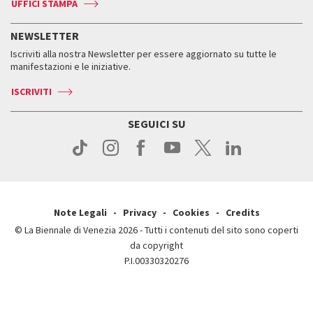
Accrediti
Edizioni passate
UFFICI STAMPA
ASAC DATI
Press
Accrediti
Press
Servizi al pubblico
Storia
FAQ
NEWSLETTER
Come raggiungerci
Orari e sedi
Servizi al pubblico
Iscriviti alla nostra Newsletter per essere aggiornato su tutte le
Contatti
Biglietti
Orari e sedi
Come raggiungerci
manifestazioni e le iniziative.
Press
Servizi al pubblico
News
Contatti
ISCRIVITI
Come raggiungerci
Servizi al pubblico
Press
Contatti
Come raggiungerci
SEGUICI SU
Press
Contatti
Press
Note Legali
Privacy
Cookies
Credits
© La Biennale di Venezia 2026 - Tutti i contenuti del sito sono coperti
da copyright
P.I.00330320276