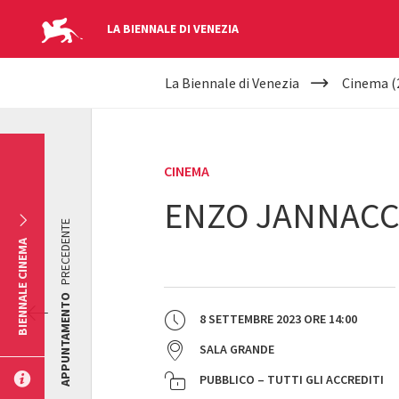
LA BIENNALE DI VENEZIA
YOUR
Salta al contenuto principale
La Biennale di Venezia
Cinema (
ARE
HERE
CINEMA
ENZO JANNACC
PRECEDENTE
BIENNALE CINEMA
APPUNTAMENTO
8 SETTEMBRE 2023
ORE
14:00
SALA GRANDE
PUBBLICO – TUTTI GLI ACCREDITI