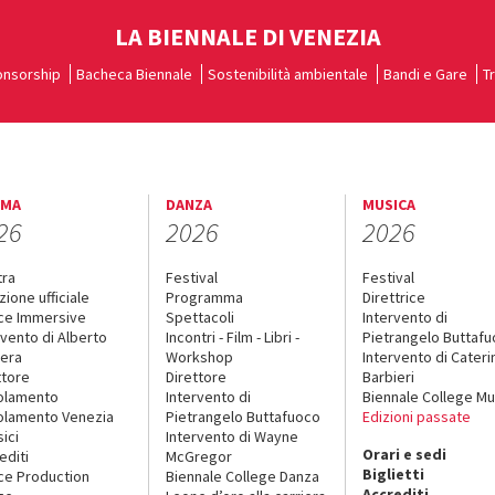
LA BIENNALE DI VENEZIA
nsorship
Bacheca Biennale
Sostenibilità ambientale
Bandi e Gare
T
EMA
DANZA
MUSICA
26
2026
2026
tra
Festival
Festival
zione ufficiale
Programma
Direttrice
ce Immersive
Spettacoli
Intervento di
rvento di Alberto
Incontri - Film - Libri -
Pietrangelo Buttaf
era
Workshop
Intervento di Cateri
ttore
Direttore
Barbieri
olamento
Intervento di
Biennale College Mu
lamento Venezia
Pietrangelo Buttafuoco
Edizioni passate
sici
Intervento di Wayne
Orari e sedi
editi
McGregor
Biglietti
ce Production
Biennale College Danza
Accrediti