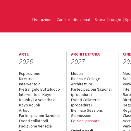
L'Istituzione
Cariche istituzionali
Storia
Luoghi
Spo
ARTE
ARCHITETTURA
CIN
2026
2027
20
Esposizione
Mostra
Mos
Direttrice
Biennale College
Sele
Intervento di
Architettura
Veni
Pietrangelo Buttafuoco
Partecipazioni Nazionali
Inte
Intervento di Koyo
(procedura)
Barb
Kouoh / La squadra di
Eventi Collaterali
Dire
Koyo Kouoh
(procedura)
Reg
Artisti
Biennale Sessions
Rego
Partecipazioni Nazionali
Submission
Clas
Eventi collaterali
Edizioni passate
Accr
Padiglione Venezia
Veni
Orari e sedi