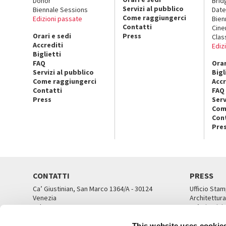
Donor
Brid
Servizi al pubblico
Biennale Sessions
Date
Come raggiungerci
Edizioni passate
Bien
Contatti
Cin
Orari e sedi
Press
Clas
Accrediti
Ediz
Biglietti
FAQ
Orar
Servizi al pubblico
Bigl
Come raggiungerci
Accr
Contatti
FAQ
Press
Serv
Com
Con
Pre
CONTATTI
PRESS
Ca’ Giustinian, San Marco 1364/A - 30124
Ufficio Stam
Venezia
Architettura
Tel. 041 5218711
Ca’ Giustini
email info@labiennale.org
UFFICI ST
This website uses cookie