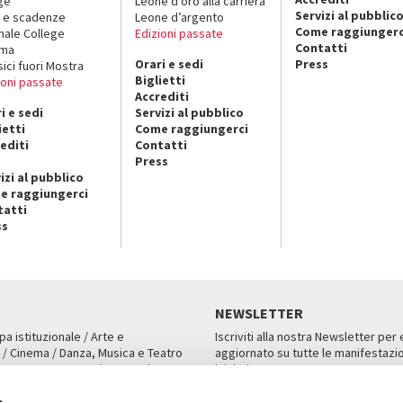
ge
Leone d’oro alla carriera
Servizi al pubblic
 e scadenze
Leone d’argento
Come raggiungerc
nale College
Edizioni passate
Contatti
ema
Orari e sedi
Press
sici fuori Mostra
Biglietti
ioni passate
Accrediti
i e sedi
Servizi al pubblico
ietti
Come raggiungerci
editi
Contatti
Press
izi al pubblico
e raggiungerci
tatti
ss
NEWSLETTER
pa istituzionale / Arte e
Iscriviti alla nostra Newsletter per
 / Cinema / Danza, Musica e Teatro
aggiornato su tutte le manifestazio
an, San Marco 1364/A, Venezia
iniziative.
AMPA
ISCRIVITI
s