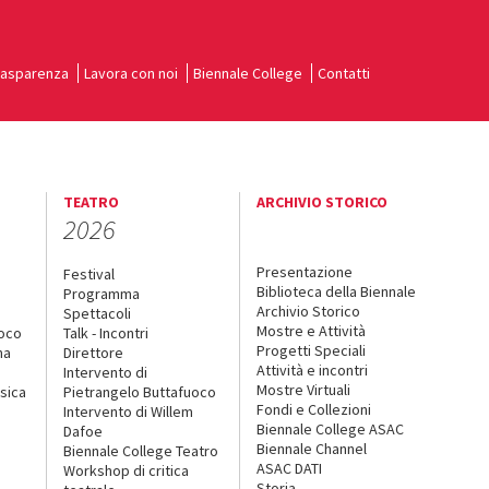
rasparenza
Lavora con noi
Biennale College
Contatti
TEATRO
ARCHIVIO STORICO
2026
Presentazione
Festival
Biblioteca della Biennale
Programma
Archivio Storico
Spettacoli
Mostre e Attività
uoco
Talk - Incontri
Progetti Speciali
na
Direttore
Attività e incontri
Intervento di
Mostre Virtuali
sica
Pietrangelo Buttafuoco
Fondi e Collezioni
Intervento di Willem
Biennale College ASAC
Dafoe
Biennale Channel
Biennale College Teatro
ASAC DATI
Workshop di critica
Storia