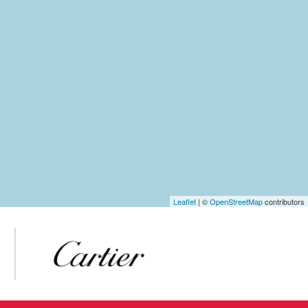
Leaflet
| ©
OpenStreetMap
contributors