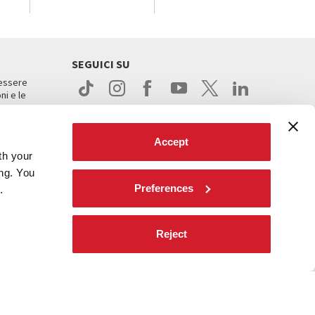
SEGUICI SU
 essere
ni e le
Accept
th your
ing. You
Preferences
.
ight
Reject