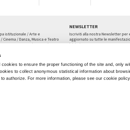
NEWSLETTER
pa istituzionale / Arte e
Iscriviti alla nostra Newsletter per
 / Cinema / Danza, Musica e Teatro
aggiornato su tutte le manifestazio
an, San Marco 1364/A, Venezia
iniziative.
AMPA
ISCRIVITI
s
cookies to ensure the proper functioning of the site and, only wi
 cookies to collect anonymous statistical information about brows
o authorize. For more information, please see our cookie policy
Note Legali
Privacy
Cookies
Credits
a Biennale di Venezia 2026 - Tutti i contenuti del sito sono coperti da copyr
P.I.00330320276