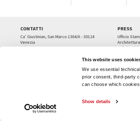
CONTATTI
PRESS
Ca’ Giustinian, San Marco 1364/A - 30124
Ufficio Stam
Venezia
Architettura
Tel. 041 5218711
Ca’ Giustini
email info@labiennale.org
UFFICI ST
This website uses cookie
TUTTI I CONTATTI
We use essential technical 
prior consent, third-party
can choose which cookies t
© L
Show details