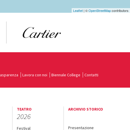
Leaflet
| ©
OpenStreetMap
contributors
rasparenza
Lavora con noi
Biennale College
Contatti
TEATRO
ARCHIVIO STORICO
2026
Presentazione
Festival