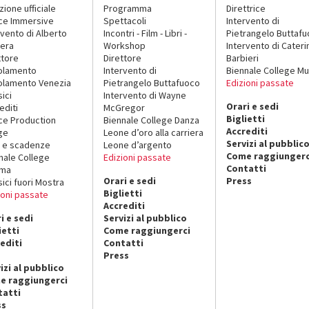
zione ufficiale
Programma
Direttrice
ce Immersive
Spettacoli
Intervento di
rvento di Alberto
Incontri - Film - Libri -
Pietrangelo Buttaf
era
Workshop
Intervento di Cateri
ttore
Direttore
Barbieri
olamento
Intervento di
Biennale College Mu
lamento Venezia
Pietrangelo Buttafuoco
Edizioni passate
sici
Intervento di Wayne
Orari e sedi
editi
McGregor
Biglietti
ce Production
Biennale College Danza
Accrediti
ge
Leone d’oro alla carriera
Servizi al pubblic
 e scadenze
Leone d’argento
Come raggiungerc
nale College
Edizioni passate
Contatti
ema
Orari e sedi
Press
sici fuori Mostra
Biglietti
ioni passate
Accrediti
i e sedi
Servizi al pubblico
ietti
Come raggiungerci
editi
Contatti
Press
izi al pubblico
e raggiungerci
tatti
ss