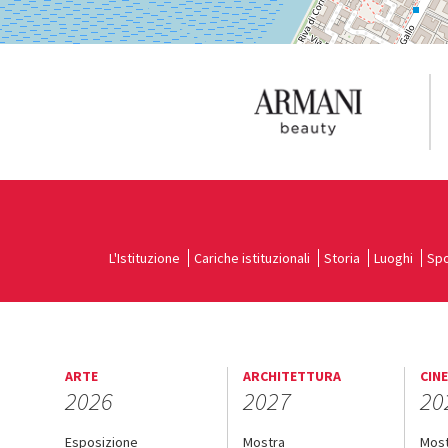
L'Istituzione
Cariche istituzionali
Storia
Luoghi
Spo
ARTE
ARCHITETTURA
CIN
2026
2027
20
Esposizione
Mostra
Mos