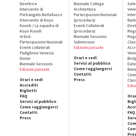
Direttrice
Biennale College
Sele
Intervento di
Architettura
Veni
Pietrangelo Buttafuoco
Partecipazioni Nazionali
Inte
Intervento di Koyo
(procedura)
Barb
Kouoh / La squadra di
Eventi Collaterali
Dire
Koyo Kouoh
(procedura)
Reg
Artisti
Biennale Sessions
Rego
Partecipazioni Nazionali
Submission
Clas
Eventi collaterali
Edizioni passate
Accr
Padiglione Venezia
Veni
Orari e sedi
Donor
Brid
Servizi al pubblico
Biennale Sessions
Date
Come raggiungerci
Edizioni passate
Bien
Contatti
Cin
Orari e sedi
Press
Clas
Accrediti
Ediz
Biglietti
FAQ
Orar
Servizi al pubblico
Bigl
Come raggiungerci
Accr
Contatti
FAQ
Press
Serv
Com
Con
Pre