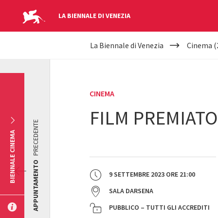
LA BIENNALE DI VENEZIA
YOUR
Salta al contenuto principale
La Biennale di Venezia
Cinema (
ARE
HERE
CINEMA
FILM PREMIATO
PRECEDENTE
BIENNALE CINEMA
APPUNTAMENTO
9 SETTEMBRE 2023
ORE
21:00
SALA DARSENA
PUBBLICO – TUTTI GLI ACCREDITI