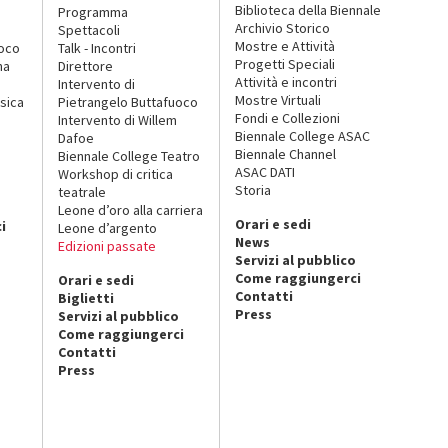
Biblioteca della Biennale
Programma
Archivio Storico
Spettacoli
Mostre e Attività
uoco
Talk - Incontri
Progetti Speciali
na
Direttore
Attività e incontri
Intervento di
Mostre Virtuali
sica
Pietrangelo Buttafuoco
Fondi e Collezioni
Intervento di Willem
Biennale College ASAC
Dafoe
Biennale Channel
Biennale College Teatro
ASAC DATI
Workshop di critica
Storia
teatrale
o
Leone d’oro alla carriera
Orari e sedi
i
Leone d’argento
News
Edizioni passate
Servizi al pubblico
Come raggiungerci
Orari e sedi
Contatti
Biglietti
Press
Servizi al pubblico
Come raggiungerci
Contatti
Press